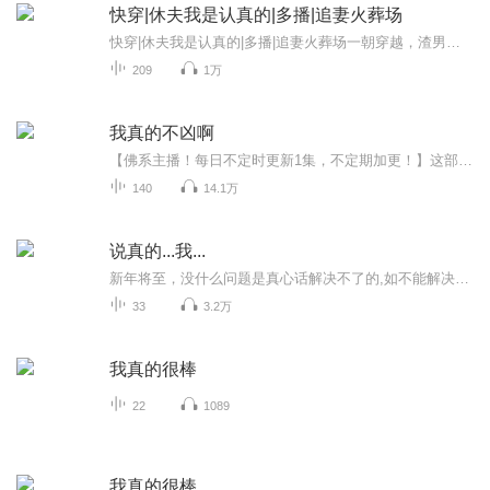
快穿|休夫我是认真的|多播|追妻火葬场
快穿|休夫我是认真的|多播|追妻火葬场一朝穿越，渣男残暴无耻，白莲花耀武扬威。休夫后，大小姐风华万千，亮瞎众人狗眼且看她如何在穿越后混出个人模狗样
209
1万
我真的不凶啊
【佛系主播！每日不定时更新1集，不定期加更！】这部小说是我非常喜欢的一部爽文小说（纯爱好！非商用！），从前期的统筹、画本到录音、对轨、后期全部由我一人完成（励志做一名全能主播<(*￣▽￣*)）新手上路有许多不足之处，还请大家多多支持，关注、订...
140
14.1万
说真的...我...
新年将至，没什么问题是真心话解决不了的,如不能解决在喜马拉雅FM3.2亿用户面前说给TA。
33
3.2万
我真的很棒
22
1089
我真的很棒