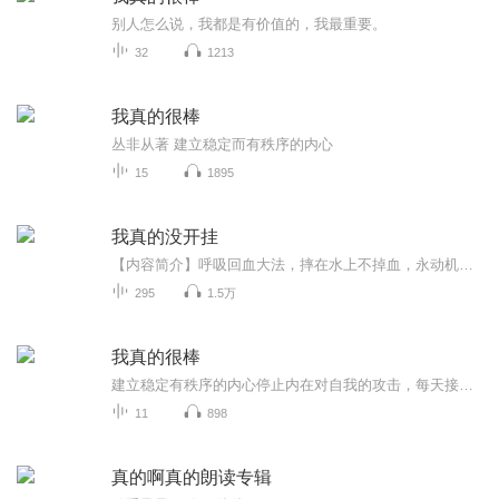
别人怎么说，我都是有价值的，我最重要。
32
1213
我真的很棒
丛非从著 建立稳定而有秩序的内心
15
1895
我真的没开挂
【内容简介】呼吸回血大法，摔在水上不掉血，永动机火把，二段跳……还有来自于各个游戏中数不清楚的各种技能。拥有以上能力的苏闻，踏上了在异世界中寻找记忆的旅途。什么？开挂？不不不，这不是外挂，这是设定。【作者/主播简介】作者：我饭李艺彤，网络...
295
1.5万
我真的很棒
建立稳定有秩序的内心停止内在对自我的攻击，每天接受自己，相信自己，让自己内心充满力量
11
898
真的啊真的朗读专辑