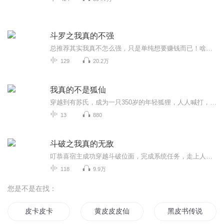
斗罗之我真的不强
总推荐其实我真不怎么强，只是单纯想要赚钱而已！啥？你说这九级定装魂导炮和超神级机甲？这不是赚钱的工具嘛，赚钱太慢，那就只能够友好借钱啦！众人：。你家的友好，就是身穿机甲拿炮堵门吗？腹黑轻...
129
20.2万
我真的不是狐仙
穿越到有苏氏，成为一只350岁的年轻狐狸，人人喊打，离异还带俩娃，这谁的顶得住？就在苏觉认为狐生无望时，他突然发现，自己可以看穿身边人的运势。苏觉：黄石道人，你头上乌云盖顶，最近要倒霉啊。黄石道人：滚！苏觉：彩云仙子，你满面红光，要走桃花运...
13
880
斗破之我真的无敌
叮恭喜宿主成功穿越斗破位面，完成系统任务，走上人生巅峰！萧火：系统小姐姐，我不想走上人生巅峰，哥不是那种人啊！系统：不，你是...
118
9.9万
您是不是在找：
皮卡皮卡
黄皮皮皮仙
黑皮书传说