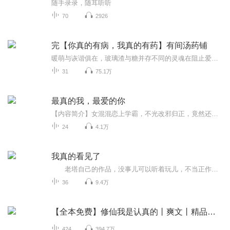
随手录录，随耳听听
70
2926
完【你真的有病，我真的有药】有间汤药铺
暖萌与诙谐俱在，玻璃渣与糖并存不同的灵魂在阻止爱情这件事上不起作用在夜和黎明有梦境的魇浮现在找自己的过往——论两个活了万八千年的老怪物的现（甜）代（蜜）日常孟奈何在21世纪开了一家中药铺，铺子无名无匾，常年由一个叫乔衍的账房负责打理。孟奈...
31
75.1万
最真的我，最爱的你
【内容简介】女混混恋上学霸，不光改邪归正，竟然还要做作业！和灵魂不和的模样，所谓的完美似乎并不完美。强装的清纯却引来小混混劫色！真是羊入虎口，大佬重新上线。大佬的男人们陆续出场，不不，还漏掉一个大佬。当大佬遇上大佬，所谓一山难容二虎，除...
24
4.1万
我真的看见了
老塔自己的作品，没事儿可以听着玩儿，不当正作更新，有时间就念念，没时间就拉倒，我自己念着玩儿的东西。 本小说纯属虚构，如有雷同，纯属巧合。 预知梦还是死亡的重生，是穿越还是幻象中生存，悬疑惊悚小说《我真的看见了》，为您讲...
36
9.4万
【全本免费】修仙我是认真的丨爽文丨精品多播
424
394.7万