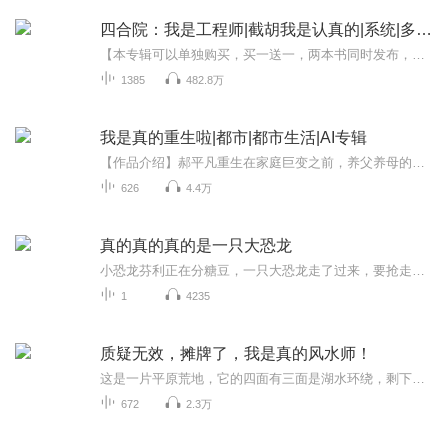
四合院：我是工程师|截胡我是认真的|系统|多女主
【本专辑可以单独购买，买一送一，两本书同时发布，优惠多多。也可会员VIP免费收听，欢迎订阅】四合院大全点击下面链接直接进入：四合院：变态是怎样练成的|猫城记|老舍作品_全集免费在线阅读收听下载 - 喜马拉雅 (ximalaya.com)四合院：贾张氏的绝户手|正...
1385
482.8万
我是真的重生啦|都市|都市生活|AI专辑
【作品介绍】郝平凡重生在家庭巨变之前，养父养母的恩情，调皮可爱的妹妹，高中时代的校花…上辈子的遗憾，今生来补齐【作者介绍】舌神正伦【购买须知】1、本作品为付费有声书，前114集为免费试听，购买成功后，即可收听，可下载重复收听2、版权归原作者所...
626
4.4万
真的真的真的是一只大恐龙
小恐龙芬利正在分糖豆，一只大恐龙走了过来，要抢走整罐糖豆。他向芬利炫耀自己有多强大，能跳得很远，还能将大石头推上小山坡。可是芬利说，他有一个真的真的真的很大的朋友，大恐龙能做到的，他的朋友都能做到。大恐龙不相信，直到后来……三只恐龙+一罐...
1
4235
质疑无效，摊牌了，我是真的风水师！
这是一片平原荒地，它的四面有三面是湖水环绕，剩下的一面则是长了郁郁葱葱的林荫长道，直直地通向中心主宫；这主官不仅风景好，还又地势稍稍偏高，正巧把可将周围远处的风景一览无遗，是少见又难得的风水宝地，但却是给死人建阴宅的宝地。
672
2.3万