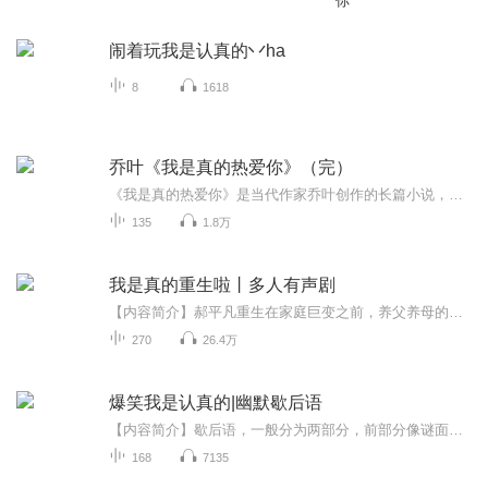
你
闹着玩我是认真的丷ha
8
1618
乔叶《我是真的热爱你》（完）
《我是真的热爱你》是当代作家乔叶创作的长篇小说，首次出版于2004年。小说以一对双胞胎姐妹的命运为主线，通过她们截然不同的人生轨迹，深刻展现了城市化进程中农村女性的生存困境与精神挣扎。故事围绕双胞胎姐妹**冷红**和**冷紫**展开。两人出生在贫瘠...
135
1.8万
我是真的重生啦丨多人有声剧
【内容简介】郝平凡重生在家庭巨变之前，养父养母的恩情，调皮可爱的妹妹，高中时代的校花...上辈子的遗憾，今生来补齐。这是一部无法考量的人生剧，请勿对号入座。【作者/主播简介】作者：舌神正伦，知名网络小说作家主播：旁白：陈先笙，从事语言相关工...
270
26.4万
爆笑我是认真的|幽默歇后语
【内容简介】歇后语，一般分为两部分，前部分像谜面，起“引子”作用；后一部分像谜底，起“后衬”的作用，十分自然贴切。本专辑所选歇后语既有幽默成分，又有讽刺意味。在一定的语境中，通常说出前半截，“歇”去后半截，就可以领会和猜想出它的含义，所...
168
7135