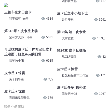
062 猫咪皮卡下
061 猫咪皮卡上
异人众
3248
异人众
3289
第151集【皮卡司机】
第13集皮卡假装生病
老猫演播
5.5万
戏影联文化
417
三轮车变末日皮卡
皮卡丘之小小烟下士
和平精英_光梦
4314
是乔安昂
3691
第813章：皮卡丘上场
第68集 哇！皮卡丘
宝可梦大师一小白
5031
大有叔叔
13.3万
可以吃的皮卡丘！神奇宝贝皮卡
丘泡面，鲤鱼Ace的日常
第24章 皮卡丘登场
搞笑的小张
6915
思CLF晨阳
42