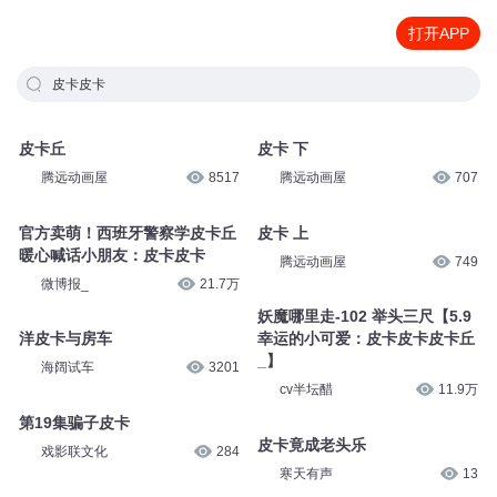
打开APP
皮卡皮卡
皮卡丘
皮卡 下
腾远动画屋
8517
腾远动画屋
707
官方卖萌！西班牙警察学皮卡丘
皮卡 上
暖心喊话小朋友：皮卡皮卡
腾远动画屋
749
微博报_
21.7万
妖魔哪里走-102 举头三尺【5.9
洋皮卡与房车
幸运的小可爱：皮卡皮卡皮卡丘
_】
海阔试车
3201
cv半坛醋
11.9万
第19集骗子皮卡