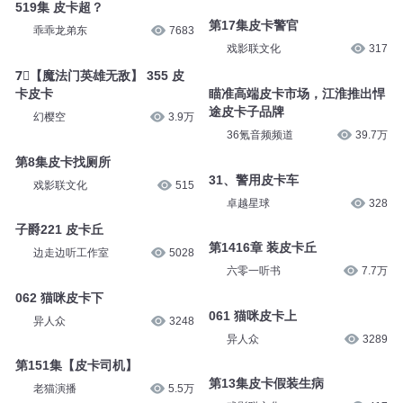
皮卡竟成老头乐
戏影联文化
284
寒天有声
13
519集 皮卡超？
第17集皮卡警官
乖乖龙弟东
7683
戏影联文化
317
7⃣【魔法门英雄无敌】 355 皮
卡皮卡
瞄准高端皮卡市场，江淮推出悍
途皮卡子品牌
幻樱空
3.9万
36氪音频频道
39.7万
第8集皮卡找厕所
31、警用皮卡车
戏影联文化
515
卓越星球
328
子爵221 皮卡丘
第1416章 装皮卡丘
边走边听工作室
5028
六零一听书
7.7万