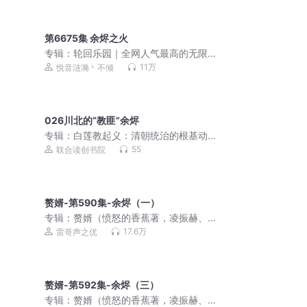
第6675集 余烬之火
专辑：
轮回乐园｜全网人气最高的无限
流
11万
悦音涟漪丶不倾
026川北的“教匪”余烬
专辑：
白莲教起义：清朝统治的根基动
摇
55
联合读创书院
赘婿-第590集-余烬（一）
专辑：
赘婿（愤怒的香蕉著，凌振赫、
杜炎喆领衔精品有声剧）
17.6万
雷哥声之优
赘婿-第592集-余烬（三）
专辑：
赘婿（愤怒的香蕉著，凌振赫、