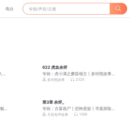
电台
622 虎血余烬
人丨
专辑：
虎小满之蘑菇领主丨多特熊故事
丨虎小满领主系列
2326
多特熊故事
第3章 余烬_
唐魅魔
专辑：
古墓诡尸丨恐怖悬疑丨寻墓探险
力巨
丨多人有声剧
1568
天辰有声故事