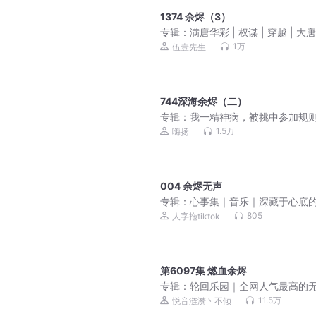
1374 余烬（3）
专辑：
满唐华彩 | 权谋 | 穿越 | 大
| 唐朝诡事 | VIP免费 | 伍壹先生倾
1万
伍壹先生
作 | 多人有声剧
744深海余烬（二）
专辑：
我一精神病，被挑中参加规
谈 | 悬疑爆笑 | 嗨扬演播 | 多人有
1.5万
嗨扬
004 余烬无声
专辑：
心事集｜音乐｜深藏于心底
虑与情感
805
人字拖tiktok
第6097集 燃血余烬
专辑：
轮回乐园｜全网人气最高的
流
11.5万
悦音涟漪丶不倾