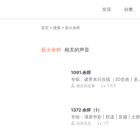
发现
分类
>
>
首页
搜索
薪火余烬
薪火余烬
相关的声音
1061.余烬
专辑：
诸界末日在线（3D音效丨多
VIP免费）
3.6万
雅居讲故事
1372 余烬（1）
专辑：
满唐华彩 | 权谋 | 穿越 | 大
| 唐朝诡事 | VIP免费 | 伍壹先生倾
1万
伍壹先生
作 | 多人有声剧