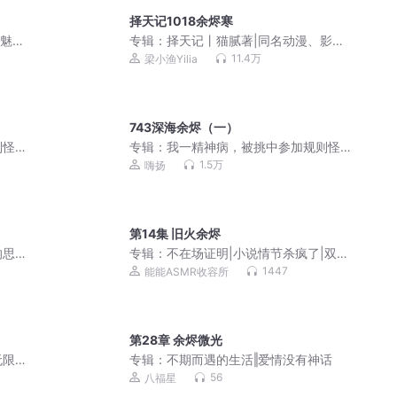
择天记1018余烬寒
唐魅魔
专辑：
择天记丨猫腻著|同名动漫、影视
力巨
剧原著|梁小渔制作多人有声剧
11.4万
梁小渔Yilia
743深海余烬（一）
则怪
专辑：
我一精神病，被挑中参加规则怪
声剧
谈 | 悬疑爆笑 | 嗨扬演播 | 多人有声剧
1.5万
嗨扬
第14集 旧火余烬
的思
专辑：
不在场证明|小说情节杀疯了|双男
主高能探案|极限反转|全员嫌疑|完结
1447
能能ASMR收容所
第28章 余烬微光
无限
专辑：
不期而遇的生活‖爱情没有神话
56
八福星