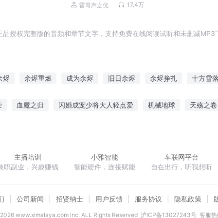
杜炎喆领衔精品有声剧）
17.4万
雷哥声之优
正品授权完整版的音频和章节文字，支持免费在线阅读试听和未删减MP3
余烬
余烬重燃
成为余烬
旧日余烬
余烬挣扎
十方雪
传将熄未烬之刻
余烬苍生
余烬遥渺
黎明余烬
命运余烬
荣
血魔之归
闪婚成宠少将大人轻点爱
机械地球
天殇之卷
姐
食权酒美拐个上神来种田
魔兽争霸界
重生之七世嫁娘
主播培训
小雅智能
车联网平台
兼职副业，兴趣赚钱
智能硬件，连接赋能
自在出行，听我想听
们
公司新闻
招贤纳士
用户反馈
服务协议
隐私政策
2026
www.ximalaya.com lnc. ALL Rights Reserved
沪ICP备13027243号
客服热线