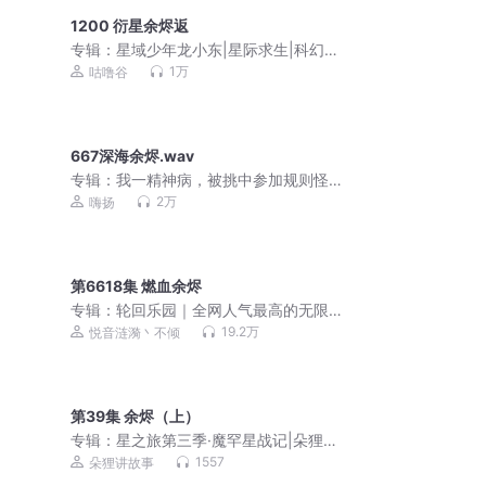
1200 衍星余烬返
专辑：
星域少年龙小东|星际求生|科幻冒
险|励志成长咕噜谷
1万
咕噜谷
667深海余烬.wav
专辑：
我一精神病，被挑中参加规则怪
谈 | 悬疑爆笑 | 嗨扬演播 | 多人有声剧
2万
嗨扬
第6618集 燃血余烬
专辑：
轮回乐园｜全网人气最高的无限
流
19.2万
悦音涟漪丶不倾
第39集 余烬（上）
专辑：
星之旅第三季·魔罕星战记|朵狸历
险记后传
1557
朵狸讲故事