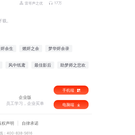
杜炎喆领衔精品有声剧）
17万
雷哥声之优
下载。
落烬余生
燃烬之余
梦华烬余录
雪花的余烬
星之余烬
余烬时代
风中纸鸢
最佳影后
助梦师之悲欢
沧桑唯我主宰
手机端
企业版
员工学习，企业买单
电脑端
版权声明
自律承诺
：400-838-5616