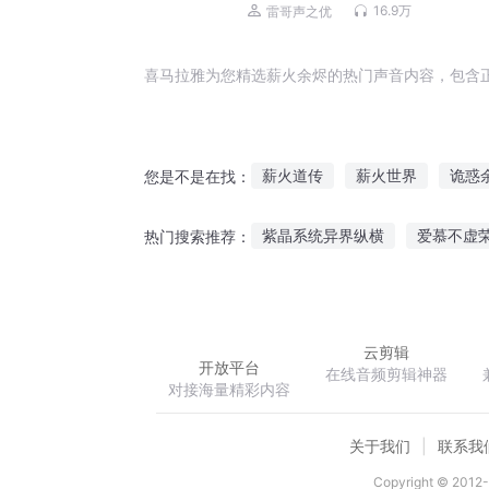
杜炎喆领衔精品有声剧）
16.9万
雷哥声之优
喜马拉雅为您精选薪火余烬的热门声音内容，包含
薪火道传
薪火世界
诡惑
您是不是在找：
永恒余烬
余无之烬
视薪
紫晶系统异界纵横
爱慕不虚
热门搜索推荐：
都市贼少
蒋家千金之执拗小
云剪辑
开放平台
在线音频剪辑神器
对接海量精彩内容
关于我们
联系我
Copyright © 2012-