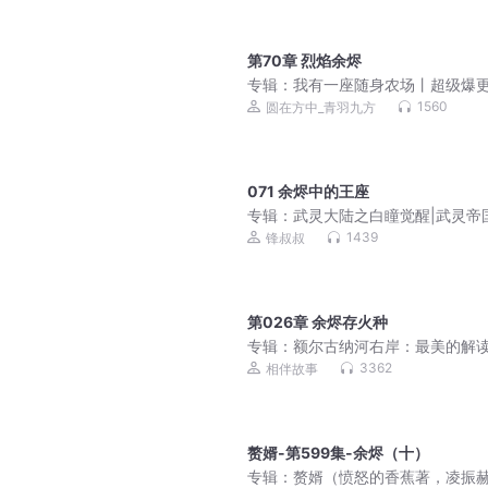
第70章 烈焰余烬
专辑：
我有一座随身农场丨超级爆
高燃逆袭丨都市玄幻丨中医医术丨
1560
圆在方中_青羽九方
修炼丨大长篇丨多人有声剧
071 余烬中的王座
专辑：
武灵大陆之白瞳觉醒|武灵帝
传|魔皇Him传记
1439
锋叔叔
第026章 余烬存火种
专辑：
额尔古纳河右岸：最美的解读
国版百年孤独
3362
相伴故事
赘婿-第599集-余烬（十）
专辑：
赘婿（愤怒的香蕉著，凌振