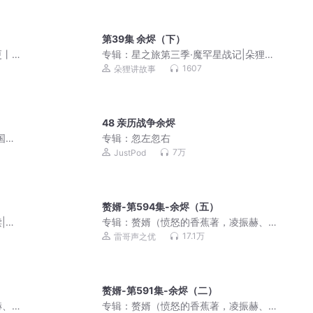
第39集 余烬（下）
更丨
专辑：
星之旅第三季·魔罕星战记|朵狸历
古武
险记后传
1607
朵狸讲故事
48 亲历战争余烬
国前
专辑：
忽左忽右
7万
JustPod
赘婿-第594集-余烬（五）
|中
专辑：
赘婿（愤怒的香蕉著，凌振赫、
杜炎喆领衔精品有声剧）
17.1万
雷哥声之优
赘婿-第591集-余烬（二）
赫、
专辑：
赘婿（愤怒的香蕉著，凌振赫、