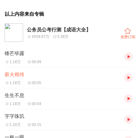
以上内容来自专辑
公务员公考行测【成语大全】
4559.07万
5.38万
免费订阅
锋芒毕露
1.18万
00:09
薪火相传
1.18万
00:05
生生不息
1.18万
00:04
字字珠玑
1.20万
00:15
一板一眼