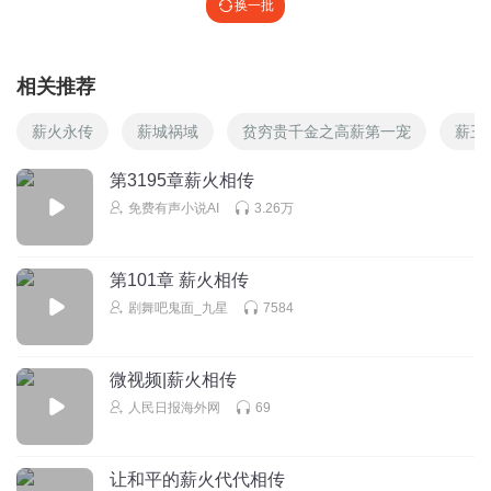
换一批
相关推荐
薪火永传
薪城祸域
贫穷贵千金之高薪第一宠
薪王
第3195章薪火相传
免费有声小说AI
3.26万
第101章 薪火相传
剧舞吧鬼面_九星
7584
微视频|薪火相传
人民日报海外网
69
让和平的薪火代代相传