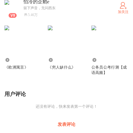
怕冷的企鹅e
留下声音，无问西东
加关注
5.46万
866
2.21万
219.41万
《欧洲寓言》
《穷人缺什么》
公务员公考行测【成
语高频】
用户评论
还没有评论，快来发表第一个评论！
发表评论