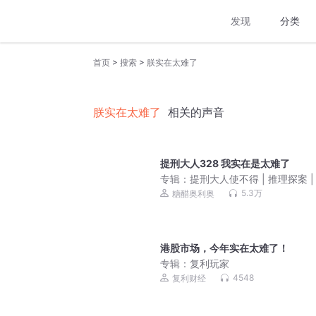
发现
分类
>
>
首页
搜索
朕实在太难了
朕实在太难了
相关的声音
提刑大人328 我实在是太难了
专辑：
提刑大人使不得 | 推理探案 |
古言 | 奥利奥、刺猬领衔 | 多人有
5.3万
糖醋奥利奥
港股市场，今年实在太难了！
专辑：
复利玩家
4548
复利财经