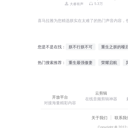
5.3万
大睿有声
喜马拉雅为您精选朕实在太难了的热门声音内容，
朕不行朕不可
重生之朕的哑
您是不是在找：
重生之朕即国家
朕的皇后想
重生最强傲妻
荣耀启航
热门搜索推荐：
朕本佳人
爱妃朕饿了
皇
倾城天下之五王夺妃
娘子有
云剪辑
开放平台
在线音频剪辑神器
对接海量精彩内容
关于我们
联系我
Copyright © 2012-