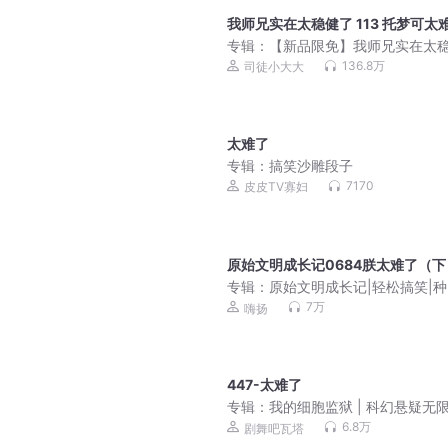
我师兄实在太稳健了 113 托梦可太
专辑：
【新品限免】我师兄实在太
了丨修仙&轻松丨精品多人有声剧
136.8万
司徒小大大
太难了
专辑：
搞笑沙雕段子
7170
皮皮TV寡妇
原始文明成长记0684朕太难了（下
专辑：
原始文明成长记|轻松搞笑|
霸有声剧
7万
嗨扬
447-太难了
专辑：
我的细胞监狱 | 科幻悬疑无限
3D精品多人剧
6.8万
剧舞吧瓦塔