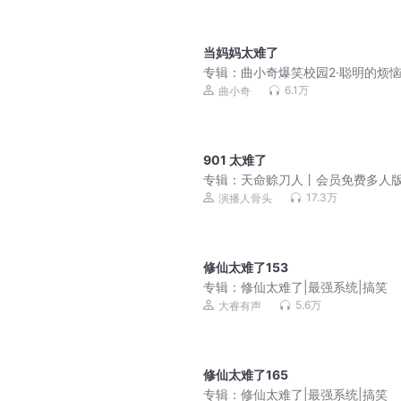
当妈妈太难了
专辑：
曲小奇爆笑校园2·聪明的烦恼
学生笑话|上学记
6.1万
曲小奇
901 太难了
专辑：
天命赊刀人丨会员免费多人
道士风水丨奇门秘术
17.3万
演播人骨头
修仙太难了153
专辑：
修仙太难了|最强系统|搞笑
5.6万
大睿有声
修仙太难了165
专辑：
修仙太难了|最强系统|搞笑