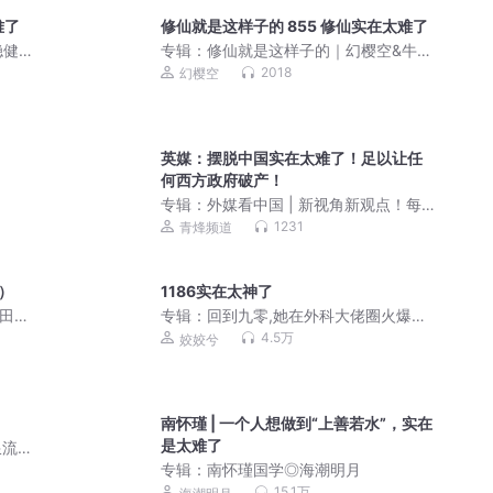
难了
修仙就是这样子的 855 修仙实在太难了
稳健
专辑：
修仙就是这样子的｜幻樱空&牛大
宝演播｜爆笑修仙
2018
幻樱空
英媒：摆脱中国实在太难了！足以让任
何西方政府破产！
专辑：
外媒看中国 | 新视角新观点！每
天更新
1231
青烽频道
）
1186实在太神了
种田争
专辑：
回到九零,她在外科大佬圈火爆了
|姣姣兮 | 起点口碑爽文 | 多人有声剧
4.5万
姣姣兮
南怀瑾 | 一个人想做到“上善若水”，实在
是太难了
流 |
专辑：
南怀瑾国学◎海潮明月
15.1万