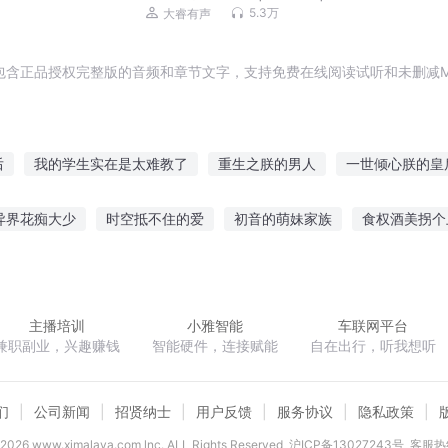
5.3万
大睿有声
包含正品授权完整版的音频和章节文字，支持免费在线阅读试听和未删减M
后
我的学生实在是太难教了
重生之朕的男人
一世倾心朕的皇
跑路
朕的宠妃是皇上
爱妃朕有了
朕再也不敢了
朕不想当
异界花痴大少
时空抵不住的爱
初音的萌妹家族
食权酒美拐个
后是朕的黑月光
朕的难处
我实实在在太强
朕养你爱妃
毒
睡着以后
二次元大法师
丹药修仙
陆少夫人你不太对劲
主播培训
小雅智能
车联网平台
兼职副业，兴趣赚钱
智能硬件，连接赋能
自在出行，听我想听
们
公司新闻
招贤纳士
用户反馈
服务协议
隐私政策
2026
www.ximalaya.com lnc. ALL Rights Reserved
沪ICP备13027243号
客服热线