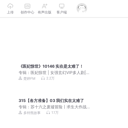
上传
创作中心
有声出版
客户端
《医妃惊世》10146 实在是太难了！
专辑：
医妃惊世 | 女强玄幻VIP多人剧|楚
婷制作
2.2万
楚婷FM
315【各方准备】03 我们实在太难了
专辑：
苏十六之废墟冒险丨求生大作战
丨超级玩家丨多特熊故事
1.1万
多特熊故事