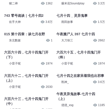
三七说书
40
阿浩说事儿
80.6万
第1827集_农历七月十四
229 七月十四鬼门开
猪二禅
1362
爆米花Soundplay
3.3万
743 零号诡谈｜七月十四2
七月十四 _ 灵异鬼事
佐手大神
3.8万
雨田故事
1.5万
015 第十四章：谈七月在野
午夜搬尸人 397 七月十四
东北数媒
1
大刀张三
2662
六百六十四，七月十四鬼门开
六百六十五，七月十四鬼门开
（下）
（终）
小雷子呢
1974
小雷子呢
1974