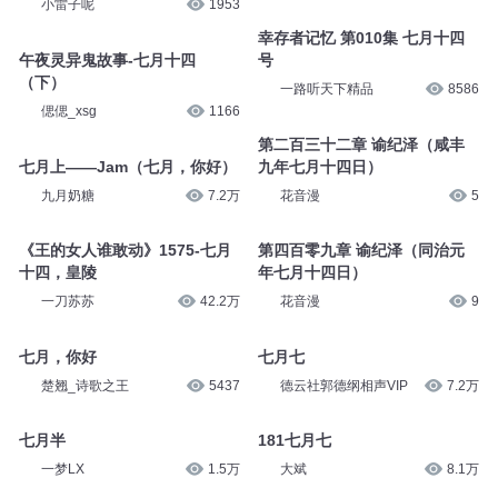
六百六十二，七月十四鬼门开
七月十四之在家呆着我也出邪事
（上）
凯神_
3.6万
小雷子呢
2030
午夜灵异鬼故事-七月十四
六百六十三，七月十四鬼门开
（上）
（中）
偲偲_xsg
1185
小雷子呢
1953
幸存者记忆 第010集 七月十四
午夜灵异鬼故事-七月十四
号
（下）
一路听天下精品
8586
偲偲_xsg
1166
第二百三十二章 谕纪泽（咸丰
七月上——Jam（七月，你好）
九年七月十四日）
九月奶糖
7.2万
花音漫
5
《王的女人谁敢动》1575-七月
第四百零九章 谕纪泽（同治元