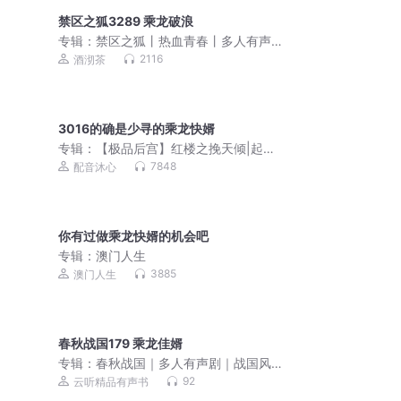
禁区之狐3289 乘龙破浪
专辑：
禁区之狐丨热血青春丨多人有声
剧
2116
酒沏茶
3016的确是少寻的乘龙快婿
专辑：
【极品后宫】红楼之挽天倾|起点
霸榜历史权谋|多人有声剧
7848
配音沐心
你有过做乘龙快婿的机会吧
专辑：
澳门人生
3885
澳门人生
春秋战国179 乘龙佳婿
专辑：
春秋战国｜多人有声剧｜战国风
云｜谋权争霸｜中国历史
92
云听精品有声书