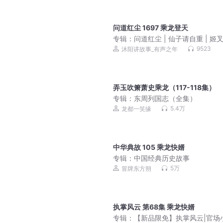
问道红尘 1697 乘龙登天
专辑：
问道红尘 | 仙子请自重 | 姬叉 
侠 | 爆笑 | 多人VIP免费有声剧
9523
沐阳讲故事_有声之年
弄玉吹箫萧史乘龙（117-118集）
专辑：
东周列国志（全集）
5.4万
龙都一笑缘
中华典故 105 乘龙快婿
专辑：
中国经典历史故事
5万
冒牌东方朔
执掌风云 第68集 乘龙快婿
专辑：
【新品限免】执掌风云|官场