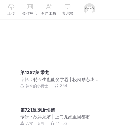
上传
创作中心
有声出版
客户端
第1287集 乘龙
专辑：
特长生也能变学霸 | 校园励志成
长故事
354
神奇的小勇士
第721章 乘龙快婿
专辑：
战神龙婿 | 上门龙婿重回都市丨
刺儿丨vip免费有声小说
12.5万
六零一听书