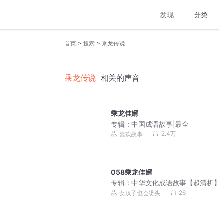
发现
分类
>
>
首页
搜索
乘龙传说
乘龙传说
相关的声音
乘龙佳婿
专辑：
中国成语故事|最全
2.4万
嘉欢故事
058乘龙佳婿
专辑：
中华文化成语故事【超清析
置版400集
26
女汉子也会烫头