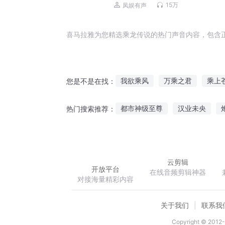
权谋|反腐扫黑
15万
凤娱有声
喜马拉雅为您精选乘龙传说的热门声音内容，包含
我欲乘风
万乘之君
乘上
您是不是在找：
待你乘风起
乘风修仙传
都市神级至尊
汉业未央
热门搜索推荐：
怠惰骑士求求你不要催更
游
云剪辑
开放平台
在线音频剪辑神器
对接海量精彩内容
关于我们
联系我
Copyright © 2012-