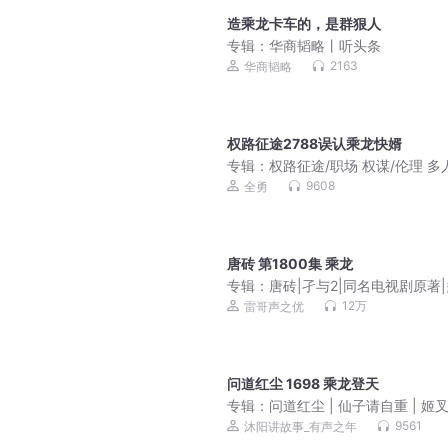
造乘龙卡车的，是群狠人
专辑：
华商韬略丨听头条
2163
华商韬略
权路征途2788误认乘龙快婿
专辑：
权路征途/职场 权谋/伦理 多
声剧
9608
全勇
唐砖 第1800集 乘龙
专辑：
唐砖|孑与2|同名电视剧原著
有声剧|声之优|爆笑穿越历史
12万
雷哥声之优
问道红尘 1698 乘龙登天
专辑：
问道红尘 | 仙子请自重 | 姬叉 
侠 | 爆笑 | 多人VIP免费有声剧
9561
沐阳讲故事_有声之年