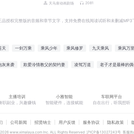
热播动画｜羊村守护者13｜天马座动画
2081
天马座动画剧场
正品授权完整版的音频和章节文字，支持免费在线阅读试听和未删减MP3
苍天
一剑万乘
乘风少年
乘风修罗
九天乘风
乘风万
大乘凡人
上乘武者
乘风御天
刘乘风修仙传
你乘风而来
炮灰来袭
欺爱冷情教父的契约妻
凌驾万道
老子才是最棒的偶
历天下之祸乱江湖
魔兽争霸界
毁梦青春
窃玉生香
冰苍煞
主播培训
小雅智能
车联网平台
兼职副业，兴趣赚钱
智能硬件，连接赋能
自在出行，听我想听
们
公司新闻
招贤纳士
用户反馈
服务协议
隐私政策
2026
www.ximalaya.com lnc. ALL Rights Reserved
沪ICP备13027243号
客服热线