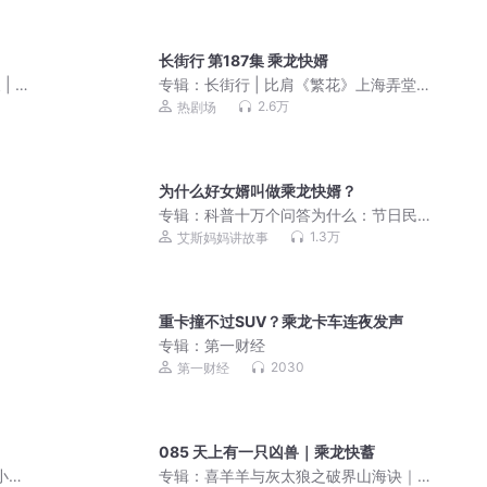
长街行 第187集 乘龙快婿
| 仙
专辑：
长街行 | 比肩《繁花》上海弄堂
往事 | 王小鹰 | 五个一工程获奖作品 | 影
2.6万
热剧场
视筹备中
为什么好女婿叫做乘龙快婿？
专辑：
科普十万个问答为什么：节日民
俗真好玩
1.3万
艾斯妈妈讲故事
重卡撞不过SUV？乘龙卡车连夜发声
专辑：
第一财经
2030
第一财经
085 天上有一只凶兽｜乘龙快蓄
小说|
专辑：
喜羊羊与灰太狼之破界山海诀｜