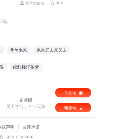
梦口袋妖怪精灵掌门人
9041
乖乖龙弟东
下载。
里
兮兮乘风
乘风归去来又去
乘龙至尊
别恋乘风
若爱乘风
像
续红楼浮生梦
界
三国孔明传
倘若此世真有神明
手机端
企业版
员工学习，企业买单
电脑端
版权声明
自律承诺
：400-838-5616