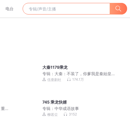
电台
大秦1179乘龙
专辑：
大秦：不装了，你爹我是秦始皇
丨全本免费丨爆笑穿越丨伍壹剧社多人
174.1万
伍壹剧社
有声剧|赵家继承人风云父亲唯一秦朝
745 乘龙快婿
】重
专辑：
中华成语故事
3152
柳若尘