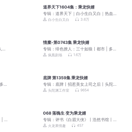
道界天下1604集：乘龙快婿
专辑：
道界天下｜白小生白又白｜热血
逆袭&修仙玄幻
3.6万
白小生白又白
情糜-第0743集 乘龙快婿
人有
专辑：
绯色撩人：三十如狼丨都市 | 多
女主爽文 | 复仇 | 逆袭打脸 | 虐渣
1.6万
疯凰剧场
底牌 第1359集 乘龙快婿
|多人
专辑：
底牌丨招惹美女上司之后丨头陀
渊工作室丨热血都市丨爆笑爽文
9654
头陀渊工作室
068 落魄生 变为乘龙婿
| 仙
专辑：
评书《白眉大侠》丨浩然书馆丨
单田芳版本改编丨现场
457
火龙果情趣