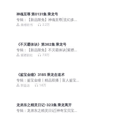
神魂至尊 第0131集 乘龙号
专辑：
【新品限免】神魂至尊|玄幻多人
有声剧|文滔领衔
2.2万
果维听书
《不灭霸体诀》第362集 乘龙号
专辑：
【新品限免】不灭霸体诀|紫襟剧
社制作|玄幻&修真爽文|有声剧
7.9万
紫襟剧社
《鉴宝金瞳》3185 乘龙念道术
专辑：
鉴宝金瞳丨精品双播 | 盲人鉴宝
录
1.6万
郭益达
龙弟东之精灵日记-323集 乘龙离开
专辑：
龙弟东之精灵日记|神奇宝贝宝可