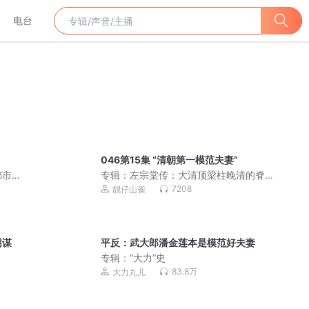
电台
046第15集 “清朝第一模范夫妻”
都市
专辑：
左宗棠传：大清顶梁柱晚清的脊
梁|晚清名将|政治韬略智慧
7208
靓仔山雀
阴谋
平反：武大郎潘金莲本是模范好夫妻
专辑：
“大力”史
83.8万
大力丸儿