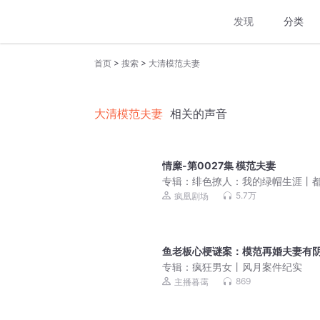
发现
分类
>
>
首页
搜索
大清模范夫妻
大清模范夫妻
相关的声音
情糜-第0027集 模范夫妻
专辑：
绯色撩人：我的绿帽生涯丨
多女主爽文
5.7万
疯凰剧场
鱼老板心梗谜案：模范再婚夫妻有
专辑：
疯狂男女丨风月案件纪实
869
主播暮霭