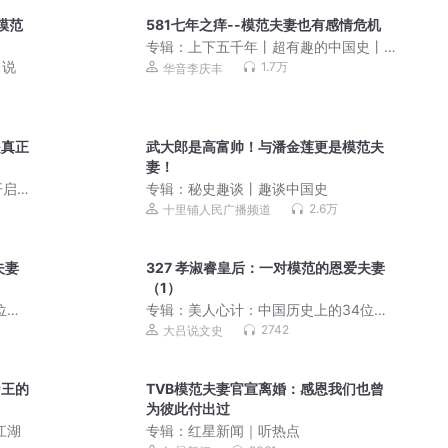
模范
581七年之痒--模范夫妻也有感情危机
专辑：
上下五千年丨超有趣的中国史丨
李庆丰文化评书
口说
1.7万
华音李庆丰
是真正
武大郎是高富帅！与潘金莲更是模范夫
妻！
开启
专辑：
秘史趣谈丨趣谈中国史
2.6万
十里铺人民广播频道
夫妻
327 孝淑睿皇后：一对模范的恩爱夫妻
（1）
位皇
专辑：
美人心计：中国历史上的34位皇
后 | 宫斗简史
2742
大吕说文史
帝王的
TVB模范夫妻官宣离婚：感恩我们也曾
为彼此付出过
江湖
专辑：
红星新闻｜听热点