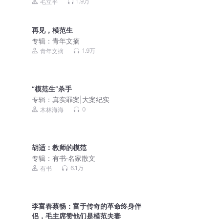
其时代|清朝康熙雍正乾隆皇帝|清史|百
1.9万
毛立平
家讲坛
再见，模范生
专辑：
青年文摘
1.9万
青年文摘
“模范生”杀手
专辑：
真实罪案|大案纪实
0
木林海海
胡适：教师的模范
专辑：
有书·名家散文
6.1万
有书
李富春蔡畅：富于传奇的革命终身伴
侣，毛主席赞他们是模范夫妻