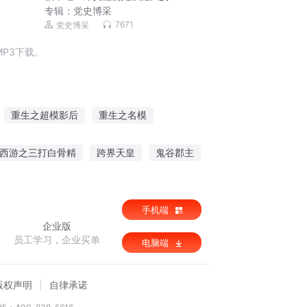
专辑：
党史博采
7671
党史博采
P3下载。
重生之超模影后
重生之名模
天起床都看到模范夫夫在闹分手
小白文典范
西游之三打白骨精
跨界天皇
鬼谷郡主
鸿妍为你映天虹
手机端
企业版
员工学习，企业买单
电脑端
版权声明
自律承诺