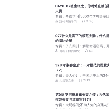
DAY8-07张生张太，你哋简直就係
夫妻
专辑：
粤语学习|5000句学粤语脱
3.3万
玩转粤语学习
077什么是真正的模范夫妻，什么
的情比金坚
专辑：
了凡四训：解锁命运密码，
人生新程
53
鬼谷子财商学院
328 孝淑睿皇后：一对模范的恩爱
（2）
专辑：
美人心计：中国历史上的34
后 | 宫斗简史
2713
大吕说文史
第9章 英宗很看重夫妻之情：古代
模范夫妻与道德审判 (1)
专辑：
大明秘闻;不为人知的宫廷与