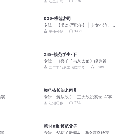
2061
红星新闻
039-模范密司
专辑：
【书岛·严歌苓】 | 少女小渔、白
蛇、芳华前传 影视原著
1421
主播孙畅
249-模范学生-下
专辑：
《喜羊羊与灰太狼》经典版
1689
喜羊羊与灰太狼官方号
模范省长阎老西儿
猫演
专辑：
解放战争：三大战役实录|军事绝
密档案|毛泽东蒋介石巅峰较量
766
江湖叨客
第149集 模范父子
演|
专辑：
父与子新编4：博物馆奇妙夜 | 亲