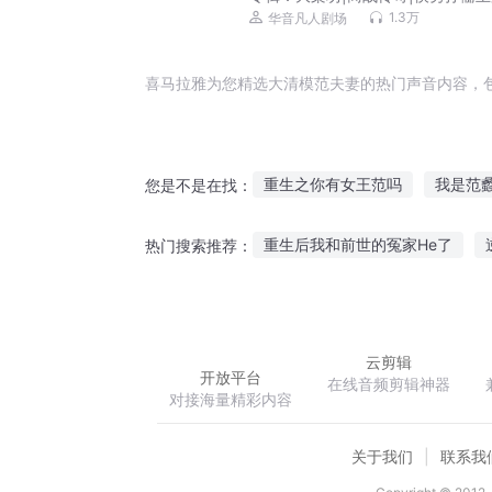
影视原著|桑梓演播
1.3万
华音凡人剧场
喜马拉雅为您精选大清模范夫妻的热门声音内容，
重生之你有女王范吗
我是范
您是不是在找：
皇者风范
范克里夫的奇妙冒
重生后我和前世的冤家He了
热门搜索推荐：
天命之子模板
末世重生之皇
宁尘主角
特种俑兵
异能
云剪辑
开放平台
在线音频剪辑神器
对接海量精彩内容
关于我们
联系我