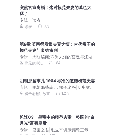
突然官宣离婚！这对模范夫妻的瓜也太
猛了
专辑：
读者
3万
读者
第9章 英宗很看重夫妻之情：古代帝王的
模范夫妻与道德审判
专辑：
大明秘闻;不为人知的宫廷与江湖
184
郑元故事汇
明朝那些事儿 1984 标准的道德模范夫妻
专辑：
明朝那些事儿|狮子老爸|历史故
事|全家听
1.2万
狮子老爸讲故事
乾隆03：皇帝中的模范夫妻，乾隆的“白
月光”富察皇后
专辑：
盛世之君|毛立平讲康雍乾三帝及