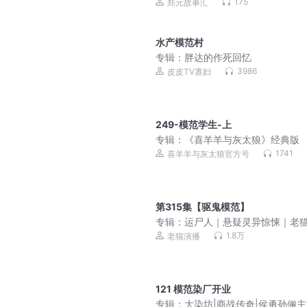
175
郑元故事汇
水产模范村
专辑：
胖达的作死回忆
3986
皮皮TV寡妇
249-模范学生-上
专辑：
《喜羊羊与灰太狼》经典版
1741
喜羊羊与灰太狼官方号
第315集【驱鬼模范】
专辑：
运尸人｜悬疑灵异惊悚｜老
播
1.8万
老猫演播
121 模范染厂开业
专辑：
大染坊|商战传奇|侯勇孙俪主