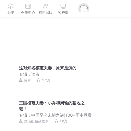
上传
创作中心
有声出版
客户端
这对知名模范夫妻，原来是演的
专辑：
读者
5.2万
读者
三国模范夫妻：小乔和周瑜的墓地之
谜！
专辑：
中国至今未解之谜|100+历史悬案
1.8万
龙庙山精品故事