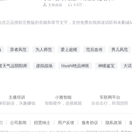
子笑话|睡前故事
4.6万
大有叔叔
包含正品授权完整版的音频和章节文字，支持免费在线阅读试听和未删减M
蠡
异者风范
为人师范
爱上超模
范后血传
男儿风范
险
范二狗传
不是女神范儿
华夏武学模板
重生超模
每
逆天气运阴阳师
虚拟战场
tòushì绝品神医
神瞳鉴宝
大话
者风范
范水模山
军嫂逆袭日常
不一样的舰长大人
宣告表白的爱情
精灵之叶皇
主播培训
小雅智能
车联网平台
兼职副业，兴趣赚钱
智能硬件，连接赋能
自在出行，听我想听
们
公司新闻
招贤纳士
用户反馈
服务协议
隐私政策