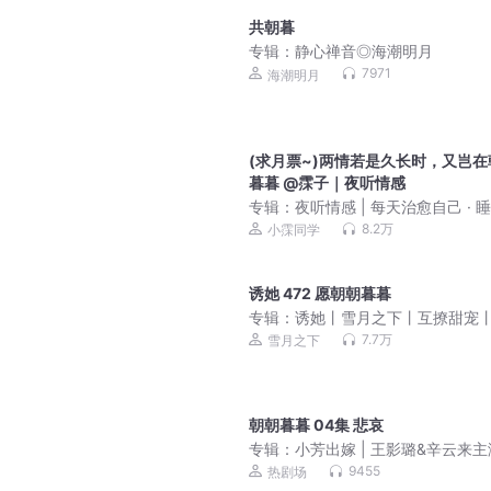
共朝暮
专辑：
静心禅音◎海潮明月
7971
海潮明月
(求月票~)两情若是久长时，又岂在
暮暮 @霂子｜夜听情感
专辑：
夜听情感 | 每天治愈自己 · 
听
8.2万
小霂同学
诱她 472 愿朝朝暮暮
专辑：
诱她丨雪月之下丨互撩甜宠
人精品 | VIP免费
7.7万
雪月之下
朝朝暮暮 04集 悲哀
专辑：
小芳出嫁 | 王影璐&辛云来
视原著 | 《六姊妹》伊北新作
9455
热剧场