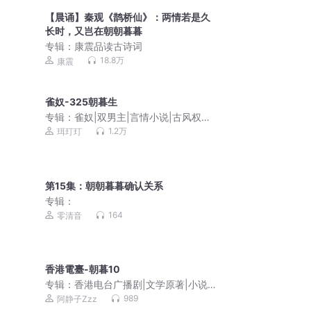
【晨诵】秦观《鹊桥仙》：两情若是久
长时，又岂在朝朝暮暮
专辑：
康震品读古诗词
18.8万
康震
雀奴-325朝暮生
专辑：
雀奴|双男主|言情小说|古风权谋|
会员免费多人有声剧
1.2万
珥玎玎
第15集：朝朝暮暮确认关系
专辑：
164
零清音
香港電臺-朝暮10
专辑：
香港电台广播剧|文学原著|小说改
编|粤语经典
989
阿静子Zzz