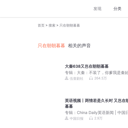
发现
分类
>
>
首页
搜索
只在朝朝暮暮
只在朝朝暮暮
相关的声音
大秦638又岂在朝朝暮暮
专辑：
大秦：不装了，你爹我是秦
丨全本免费丨爆笑穿越丨伍壹剧社
264.5万
伍壹剧社
有声剧|赵家继承人
英语视频丨两情若是久长时 又岂在
暮暮
专辑：
China Daily英语新闻 | 中
2.9万
中国日报