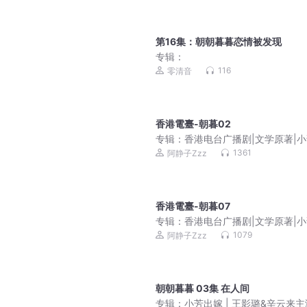
第16集：朝朝暮暮恋情被发现
专辑：
116
零清音
香港電臺-朝暮02
专辑：
香港电台广播剧|文学原著|
编|粤语经典
1361
阿静子Zzz
香港電臺-朝暮07
专辑：
香港电台广播剧|文学原著|
编|粤语经典
1079
阿静子Zzz
朝朝暮暮 03集 在人间
专辑：
小芳出嫁 | 王影璐&辛云来