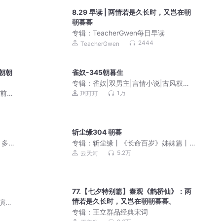
8.29 早读 | 两情若是久长时，又岂在朝
朝暮暮
专辑：
TeacherGwen每日早读
2444
TeacherGwen
朝朝
雀奴-345朝暮生
专辑：
雀奴|双男主|言情小说|古风权谋|
会员免费多人有声剧
睡前夜
1万
珥玎玎
斩尘缘304 朝暮
丨多
专辑：
斩尘缘丨《长命百岁》姊妹篇丨
悬疑&治愈古言丨云天河&闫夜桥等丨怡
5.2万
云天河
然著丨多人有声剧
77.【七夕特别篇】秦观《鹊桥仙》：两
情若是久长时，又岂在朝朝暮暮。
主演影
专辑：
王立群品经典宋词