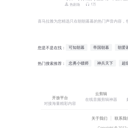
视原著 | 《六姊妹》伊北新作
1万
热剧场
喜马拉雅为您精选只在朝朝暮暮的热门声音内容，
可知朝暮
帝国朝暮
朝爱
您是不是在找：
许你朝暮如歌
朝云暮雨
忠勇小镖师
神兵天下
超
热门搜索推荐：
朝暮星辰
飘零赋之天下无梦
陈家四少
云剪辑
开放平台
在线音频剪辑神器
对接海量精彩内容
关于我们
联系我
Copyright © 2012-