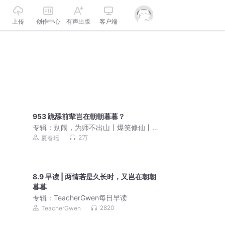
上传
创作中心
有声出版
客户端
953 跪舔前辈岂在朝朝暮暮？
专辑：
别闹，为师不出山丨爆笑修仙丨
精品多人有声剧
2万
夏春瑶
8.9 早读 | 两情若是久长时，又岂在朝朝
暮暮
专辑：
TeacherGwen每日早读
2820
TeacherGwen