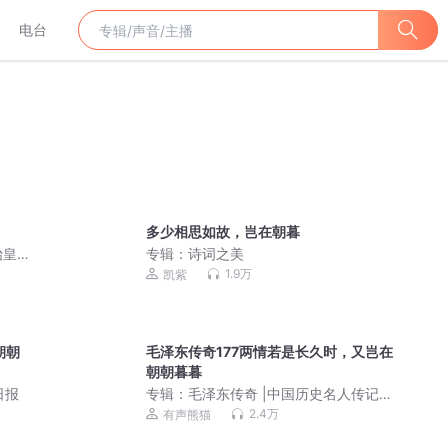
电台
多少相思如故，岂在朝暮
始皇
专辑：
诗词之美
多人
1.9万
凯紫
朝朝
毛泽东传奇177两情若是长久时，又岂在
朝朝暮暮
国日报
专辑：
毛泽东传奇 |中国历史名人传记，
伟人一生传奇故事|有声熊猫演播
2.4万
有声熊猫