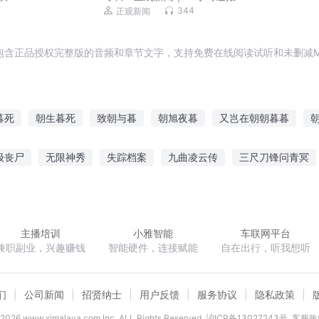
344
正观新闻
包含正品授权完整版的音频和章节文字，支持免费在线阅读试听和未删减M
暮死
朝生暮死
致朝与暮
朝旭夜暮
又岂在朝朝暮暮
人间有朝暮
朝暮予君
朝朝暮暮
朝朝暮暮慕昭昭
爱岂在朝
级丧尸
无限神秀
失踪档案
九曲凌云传
三尺刀锋问青冥
北宋小货郎
网游之蛮荒传奇
仙域攻略
修真传人
主播培训
小雅智能
车联网平台
兼职副业，兴趣赚钱
智能硬件，连接赋能
自在出行，听我想听
们
公司新闻
招贤纳士
用户反馈
服务协议
隐私政策
2026
www.ximalaya.com lnc. ALL Rights Reserved
沪ICP备13027243号
客服热线