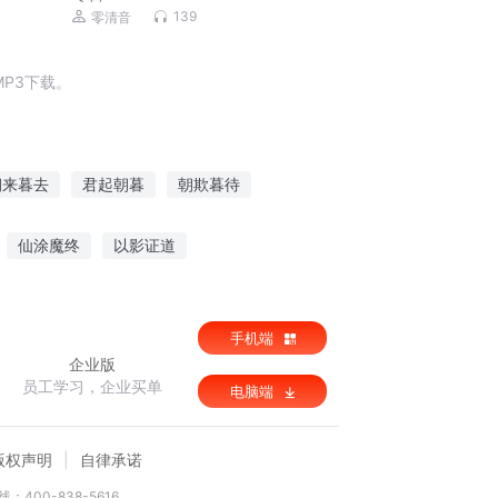
139
零清音
P3下载。
朝来暮去
君起朝暮
朝欺暮待
朝暮暮
两情朝暮
朝凤暮还
仙涂魔终
以影证道
手机端
企业版
员工学习，企业买单
电脑端
版权声明
自律承诺
：400-838-5616