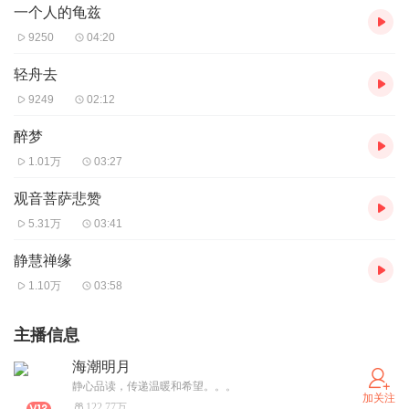
一个人的龟兹
9250
04:20
轻舟去
9249
02:12
醉梦
1.01万
03:27
观音菩萨悲赞
5.31万
03:41
静慧禅缘
1.10万
03:58
主播信息
海潮明月
静心品读，传递温暖和希望。。。
加关注
122.77万