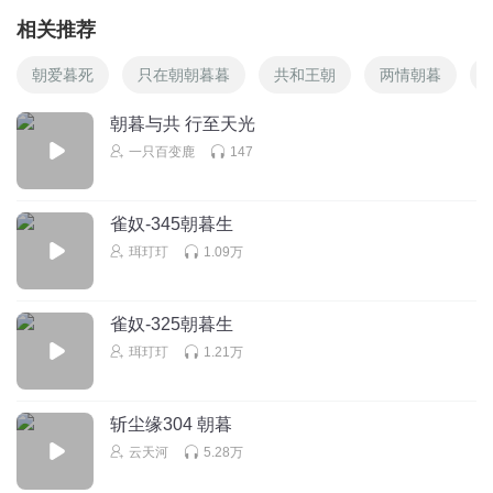
相关推荐
朝爱暮死
只在朝朝暮暮
共和王朝
两情朝暮
朝暮与共 行至天光
一只百变鹿
147
雀奴-345朝暮生
珥玎玎
1.09万
雀奴-325朝暮生
珥玎玎
1.21万
斩尘缘304 朝暮
云天河
5.28万