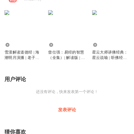
954.19万
159.90万
116.42万
雪漠解读道德经 | 海
曾仕强：易经的智慧
星云大师讲佛经典：
潮明月演播 | 老子的
（全集）| 解读版 | 探
星云说喻 | 听佛经譬
智慧 国学经典 有声
究自占自解的奥秘 |
喻800篇，悟心经与
版
海潮明月演播
金刚经中的智慧 | 做
好事、说好话、存好
用户评论
心 | 静心解压 停止内
耗 | 海潮明月演播
还没有评论，快来发表第一个评论！
发表评论
猜你喜欢