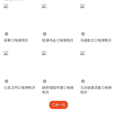
352.88万
38.00万
304.65万
茶事◎海潮明月
悦潮书会◎海潮明月
马德散文◎海潮明月
254.58万
802.61万
75.69万
心灵之约◎海潮明月
南怀瑾国学课◎海潮
王尔德童话集◎海潮
明月
明月
换一批