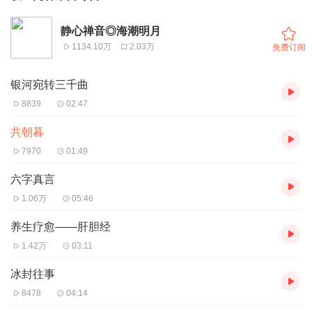
静心禅音◎海潮明月
1134.10万
2.03万
免费订阅
银河宛转三千曲
8839
02:47
共朝暮
7970
01:49
六字真言
1.06万
05:46
养生疗愈——肝胆经
1.42万
03:11
冰封往事
8478
04:14