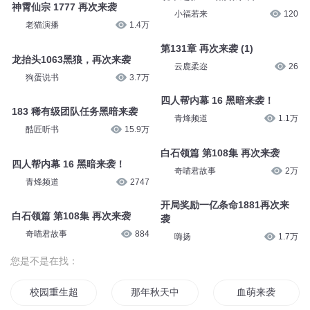
神霄仙宗 1777 再次来袭
小福若来
120
老猫演播
1.4万
第131章 再次来袭 (1)
龙抬头1063黑狼，再次来袭
云鹿柔迩
26
狗蛋说书
3.7万
四人帮内幕 16 黑暗来袭！
183 稀有级团队任务黑暗来袭
青烽频道
1.1万
酷匠听书
15.9万
白石领篇 第108集 再次来袭
四人帮内幕 16 黑暗来袭！
奇喵君故事
2万
青烽频道
2747
开局奖励一亿条命1881再次来
白石领篇 第108集 再次来袭
袭
奇喵君故事
884
嗨扬
1.7万
您是不是在找：
校园重生超能女王来袭
那年秋天中二再次来袭
血萌来袭