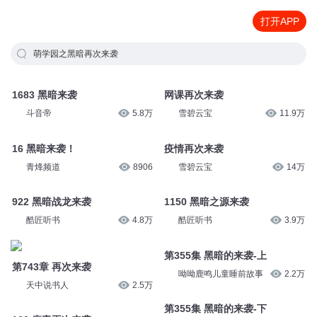
打开APP
萌学园之黑暗再次来袭
1683 黑暗来袭
网课再次来袭
斗音帝
5.8万
雪碧云宝
11.9万
16 黑暗来袭！
疫情再次来袭
青烽频道
8906
雪碧云宝
14万
922 黑暗战龙来袭
1150 黑暗之源来袭
酷匠听书
4.8万
酷匠听书
3.9万
第355集 黑暗的来袭-上
第743章 再次来袭
呦呦鹿鸣儿童睡前故事
2.2万
天中说书人
2.5万
第355集 黑暗的来袭-下