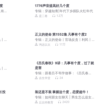
度
1776声音提高好几个度
人有
专辑：
穿越知青|年代下乡插队火红年代
1.2万
是二卷
正义的使命 第1552集 凡事有个度2
民丨
专辑：
正义的使命丨官场反贪丨利民丨
人民的名义
1.1万
鸿达以太
《吕氏春秋》9讲：凡事有个度，过了就
是害
民丨
专辑：
跟着吕不韦学做事：《吕氏春
秋》里的成事之道
24
吉生学堂
剧 投
装还是不装 掌握这个度，恋爱超牛！
专辑：
如何跟女生聊天 | 男生怎么追女
生
2420
丘比特教育