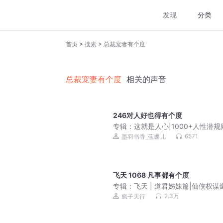
发现
分类
>
>
首页
搜索
总裁宠妻有个度
总裁宠妻有个度
相关的声音
246对人好也得有个度
专辑：
这就是人心|1000+人性潜规
性认知
6571
墨羽书香_蓝蝶儿
飞天 1068 凡事都有个度
专辑：
飞天 | 道君姊妹篇|仙侠权谋
玄幻 | 跃千愁原著 | VIP免费多人
2.3万
疯子天行