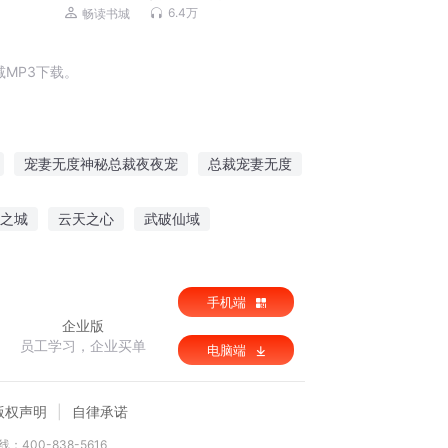
（合）
6.4万
畅读书城
MP3下载。
宠妻无度神秘总裁夜夜宠
总裁宠妻无度
美女总裁不是人
霸道总裁爱上我之宠妻无度
之城
云天之心
武破仙域
裁
总裁太要命
总裁宠妻太无度
灭者
手机端
企业版
员工学习，企业买单
电脑端
版权声明
自律承诺
：400-838-5616