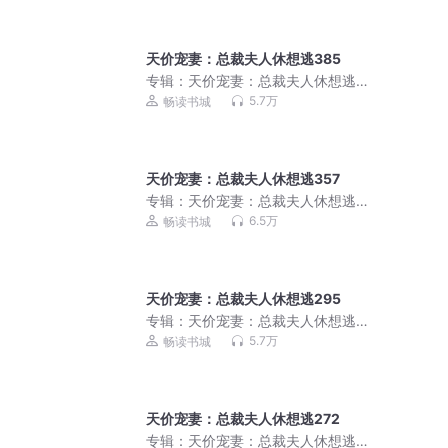
天价宠妻：总裁夫人休想逃385
专辑：
天价宠妻：总裁夫人休想逃
（合）
5.7万
畅读书城
天价宠妻：总裁夫人休想逃357
专辑：
天价宠妻：总裁夫人休想逃
（合）
6.5万
畅读书城
天价宠妻：总裁夫人休想逃295
专辑：
天价宠妻：总裁夫人休想逃
（合）
5.7万
畅读书城
天价宠妻：总裁夫人休想逃272
专辑：
天价宠妻：总裁夫人休想逃