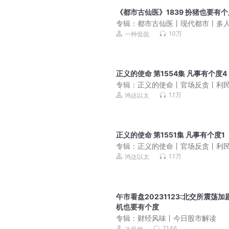
《都市古仙医》1839 扮猪也要有个
专辑：
都市古仙医丨现代都市丨多
声剧
10万
一种侃侃
正义的使命 第1554集 凡事有个度4
专辑：
正义的使命丨官场反贪丨利
人民的名义
1.1万
鸿达以太
正义的使命 第1551集 凡事有个度1
专辑：
正义的使命丨官场反贪丨利
人民的名义
1.1万
鸿达以太
午市看盘20231123:北交所震荡加
机也要有个度
专辑：
财经风味丨今日股市解读
7146