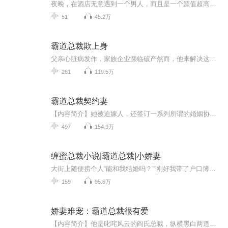
夜晚，在酒店无意遇到一个男人，而且是一个颜值超高的男人，她害怕的躲开，最终她迷失了自己……可他却说……之后
51
45.2万
霸道总裁欺上身
父亲心脏病发作，家族企业濒临破产然而，他来解决这场灾难，就好像上帝来了一样他只提出要娶她。她以为他喜欢她结婚几年后，她非常小心地取悦他但她无法温暖他的石头心。当他心爱的人回来，她母亲病危时，她知道一切都错了。”我们离婚吧！”她说这话时，莫名其妙地松了一口气也许放手才是最好的结局一个人冰冷的眼睛深如大海他俯身抚摸她的耳朵
261
119.5万
霸道总裁契约妻
【内容简介】她被迫嫁人，还签订一系列所谓的婚姻协议，开始了悲催的婚后生活。却没成想，这婚后生活，与她想象的不太一样啊……【作者】冷愁【主播】陈云、孟任杰【购买须知】1.本作品为付费有声书，购买成功后，即可收听。2.版权归九阅小说所有，严禁翻...
497
154.9万
缠蜜总裁小说|霸道总裁|小娇妻
大街上随便捞个人“能和我结婚吗？”“刚好我带了户口簿，走”！本书为免费练习本，喜欢的小伙伴可以订阅收听，如有涉及版权问题，请联系我下架。主播：霹雳猪 酱油：壳壳传闻中的殷家大小姐，德行败坏，品行不良。传闻中的景家，权势滔天，低调厚道。 后妈策划着将她嫁给四十岁的老男人商业联姻，她手忙脚乱的向着那个第二十三跑了过去，一下子抓住了那人的衣角，：“你敢跟我结婚吗？”恰好被女友放鸽子的景沥渊薄唇一抿：“正好，今天我带了户口簿，登记去。”当看见景沥渊那张熟悉...
159
95.6万
娇妻难宠：霸道总裁很有爱
【内容简介】他是叱咤风云的阎氏总裁，纵横黑白两道，鄙倪一切。她是被哥哥出卖，送到他床上的卑微小女人。她以为她不过是个暖床工具，却发现他对她呵护百般；他疯狂占有她，却也对她百依百顺，从最初想要离开，到后来她竟然发现想要跟他生死相依。兜兜转...