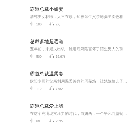
霸道总裁小娇妻
清纯美女林曦，大三在读，却被亲生父亲诱骗出卖色相以挽救家族企业危机，她机智逃脱，却糊里糊涂的与另一位霸道总裁发生了一夜情。 从此一个高冷霸道，一个奋力反抗。正当两人渐生情愫之时，却又出现了一个阳光帅哥，一个海归美女加入了情局，四角恋情错综...
186
7万
总裁爹地超霸道
五年前，未婚夫出轨，她遭后妈陷害怀了陌生男人的孩子，一时间失去一切。五年后，她携萌宝归来，势必虐渣打婊，夺回一切！儿子为她找来A市最厉害的男人。“妈咪，这是我给你找的男朋友。”冷面总裁面色温柔：“女人，借你儿子一用。”她遇难，他总能恰巧出...
500
19.6万
霸道总裁温柔妻
欧阳少历的父亲利用温柔善良的周苑悠，让她嫁给儿子欧阳少历，到其财团公司做卧底。而这一切，欧阳少历早就清楚，他十分厌恶周苑悠，并随时报复打击她，尽管她已经怀上了自己的孩子。。。
112
7782
霸道总裁爱上我
在这个充满现实压力的时代，白妍西，一个平凡而坚韧的大学生，面对着生活的重压，为了给年迈的奶奶筹集昂贵的手术费用，不得不做出一个艰难的选择——牺牲自己的第一次。她的人生轨迹因此发生了翻天覆地的变化，与富豪欧阳高凯的命运紧紧交织在一起。起初...
60
2395