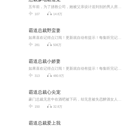
五年前，为了拯救公司，她被父亲设计送到别的男人房间。一夜失身，她远逃海外。五年后归来，她的身边多了一对漂亮萌宝贝！厉寒霆，帝国集团高高在上的总裁，强势把她娶进门，原本以为只是一场交易，没想到总裁大人对她一宠上瘾。
107
14.8万
霸道总裁野蛮妻
如果喜欢记得点订阅！更新就自动有提示！每集听完记得动动手指点个赞！有礼物走一个也是极好的！各位书友要是觉得还不错的话请不要忘记向您QQ群和微博里的朋友推荐哦！...
281
506万
霸道总裁小娇妻
如果喜欢记得点订阅！更新就自动有提示！每集听完记得动动手指点个赞！有礼物走一个也是极好的！各位书友要是觉得还不错的话请不要忘记向您QQ群和微博里的朋友推荐哦！...
313
480.9万
霸道总裁心尖宠
豪门总裁无意中在酒吧被下药，却无意被失恋醉酒女人吃了豆腐，女人却甩出钱来，砸向男人本文为有声书练习专辑，非商业用途
150
32.8万
霸道总裁爱上我