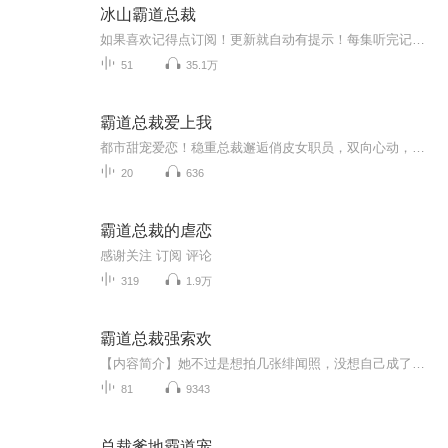
冰山霸道总裁
如果喜欢记得点订阅！更新就自动有提示！每集听完记得动动手指点个赞！有礼物走一个也是极好的！赶紧私信我们吧，接下来一起来听听我为你们分享小说吧！...
51
35.1万
霸道总裁爱上我
都市甜宠爱恋！稳重总裁邂逅俏皮女职员，双向心动，隐秘身份背后藏着不为人知的浪漫秘密哦！
20
636
霸道总裁的虐恋
感谢关注 订阅 评论
319
1.9万
霸道总裁强索欢
【内容简介】她不过是想拍几张绯闻照，没想自己成了绯闻女主？更没想过这一纠缠竟把自己给搭进去了。“你要干什么？”白烟嫣微微喘气，睁着一双圆溜溜的眼睛直视他。肖云赫寒眸闪过一丝邪恶，“你以为呢？”【作者/主播简介】作者：琳凤凤，网络小说作家。...
81
9343
总裁爹地霸道宠