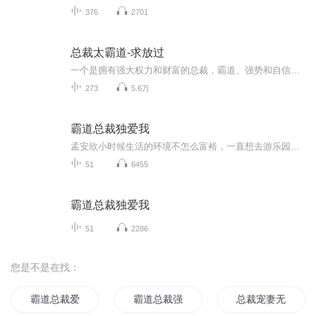
376
2701
总裁太霸道-求放过
一个是拥有强大权力和财富的总裁，霸道、强势和自信。一个是浪漫多情的温柔女子，如此不同的两人相遇，将会碰撞出什么样的情感纠葛呢，经历过浪漫温馨，也经历过挣扎痛苦，他们最终将面临的是花开遍地还是孤单回首呢？!
273
5.6万
霸道总裁独爱我
孟安欣小时候生活的环境不怎么富裕，一直想去游乐园玩，她的爸妈一直很善良，虽然家里经济条件并不怎么好，但是他们还是攒钱决定带着小安欣去一趟游乐园，当欢乐的一家人去游乐园玩耍时，却不曾想出现了意外，从此孟安欣的人生便改变了……
51
6455
霸道总裁独爱我
51
2286
您是不是在找：
霸道总裁爱上我之宠妻无度
霸道总裁强宠妻
总裁宠妻无度