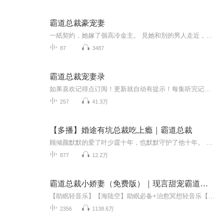
霸道总裁豪宠妻
一紙契約，她嫁了個高冷金主。 見她和別的男人走近，他嫉妒得發狂，“女人，你的身心我都要！”他霸道宣布。 對於各種花式折磨唐姑娘忍無可忍，勢要一腳踹了金主。 霍北銘噗通一跪：我錯了！ 嗯？說好的高冷呢！ 唐洛心問；你愛我嗎？ 霍北銘說，答案很長，我...
87
3487
霸道总裁宠妻录
如果喜欢记得点订阅！更新就自动有提示！每集听完记得动动手指点个赞！有礼物走一个也是极好的！各位书友要是觉得还不错的话请不要忘记向您QQ群和微博里的朋友推荐哦！...
257
41.3万
【多播】婚途有坑总裁吃上瘾｜霸道总裁
顾倾颜默默的爱了叶少霆十年，也默默守护了他十年。 他却害她家破人亡，把她当成玩偶，折磨她、羞辱她，不惜抽干她的血去救他的未婚妻。 当一切明了，他悔不当初，请求她原谅。 “叶少霆，我的心已经死了……” 他一刀穿胸而过，跪在她面前，“倾颜，要怎...
877
12.2万
霸道总裁小娇妻（免费版）｜现言甜宠霸道总裁文
【助眠轻音乐】【海陆空】助眠必备+治愈冥想轻音乐【大自然白噪音】静心助眠+减压催眠【听自然的音乐助你入眠】助眠古风音乐【总裁文合集】【免费小说】被霸道总裁独宠，唯独她并未意识到，无奈只能更加深爱了。【每周更新，欢迎订阅收听，不定时还会爆更...
2356
1138.6万