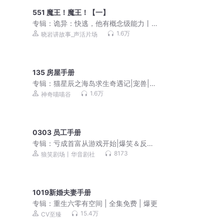
551 魔王！魔王！【一】
专辑：
诡异：快逃，他有概念级能力丨
灵异搞笑丨欢乐爽剧丨VIP免费丨精品 |
1.6万
晓岩讲故事_声活片场
多人有声剧
135 房屋手册
专辑：
猫星辰之海岛求生奇遇记|宠兽|囤
货|系统|少年成长
1.6万
神奇喵喵谷
0303 员工手册
专辑：
亏成首富从游戏开始|爆笑＆反套
路|动漫同期|多人剧
8173
狼笑剧场丨华音剧社
1019新婚夫妻手册
专辑：
重生六零有空间 | 全集免费 | 爆更
15.4万
CV至臻