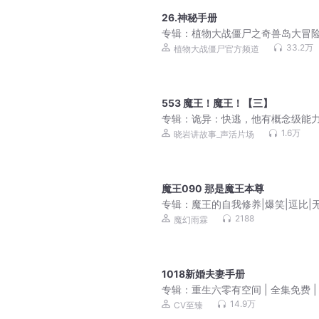
26.神秘手册
专辑：
植物大战僵尸之奇兽岛大冒
33.2万
植物大战僵尸官方频道
553 魔王！魔王！【三】
专辑：
诡异：快逃，他有概念级能
灵异搞笑丨欢乐爽剧丨VIP免费丨精品
1.6万
晓岩讲故事_声活片场
多人有声剧
魔王090 那是魔王本尊
专辑：
魔王的自我修养|爆笑|逗比|
操|奇幻|多人有声剧
2188
魔幻雨霖
1018新婚夫妻手册
专辑：
重生六零有空间 | 全集免费 |
14.9万
CV至臻