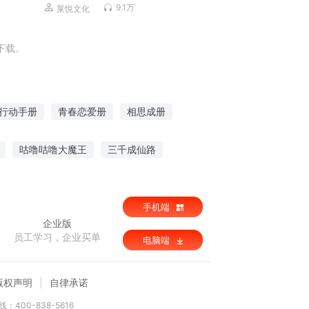
9.1万
莱悦文化
下载。
行动手册
青春恋爱册
相思成册
手册
异世少女生存手册
大学生手册
咕噜咕噜大魔王
三千成仙路
顽世神算
放开这个女土匪
手机端
企业版
员工学习，企业买单
电脑端
版权声明
自律承诺
：400-838-5616