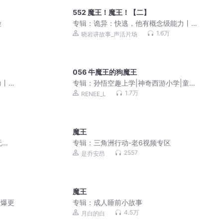
552 魔王！魔王！【二】
险
专辑：
诡异：快逃，他有概念级能力丨
灵异搞笑丨欢乐爽剧丨VIP免费丨精品 |
1.6万
晓岩讲故事_声活片场
多人有声剧
056 牛魔王的狗魔王
力丨
专辑：
孙悟空趣上学|神奇西游小学|童话
 |
版米小圈｜幽默搞笑
1.7万
RENEE_L
魔王
无节
专辑：
三角洲行动-老6视频专区
2557
是乔安昂
魔王
 爆更
专辑：
成人睡前小故事
4.5万
月白的白