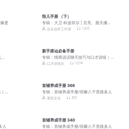
毁儿手册 （下）
 爆更
专辑：
大卫·科波菲尔 | 言亮、惠天播讲 |
复仇三部曲第二部
1.6万
边走边听工作室
新手搭讪必备手册
无节
专辑：
情商说话聊天技巧与口才训练｜
处世人际关系
1274
口才训练社
首辅养成手册 366
练｜
专辑：
首辅养成手册/篛藜八千里路多人
8万
莱悦文化
首辅养成手册 340
多人
专辑：
首辅养成手册/篛藜八千里路多人