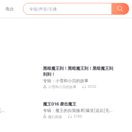
电台
黑暗魔王到！黑暗魔王到！黑暗魔王到
到到！
专辑：
小雪和小贝的故事
3052
小雪和小贝的故事
魔王016 袭击魔王
无节
专辑：
魔王的自我修养|爆笑|逗比|无节
操|奇幻|多人有声剧
2769
魔幻雨霖