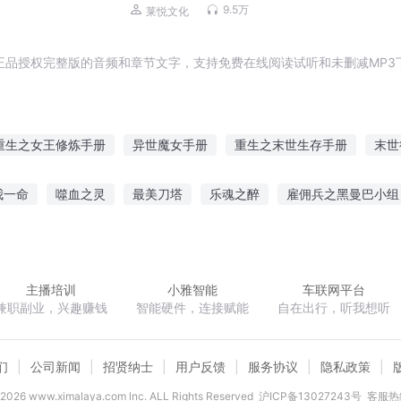
9.5万
莱悦文化
正品授权完整版的音频和章节文字，支持免费在线阅读试听和未删减MP3
重生之女王修炼手册
异世魔女手册
重生之末世生存手册
末世
修仙手册
上册天书
修仙安全手册
全能明星手册
将才成长
我一命
噬血之灵
最美刀塔
乐魂之醉
雇佣兵之黑曼巴小组
快穿之魔龙穿越手册
负卿
双子世界超现实游戏
剑纵刀横
倾城天下之五王夺妃
主播培训
小雅智能
车联网平台
兼职副业，兴趣赚钱
智能硬件，连接赋能
自在出行，听我想听
们
公司新闻
招贤纳士
用户反馈
服务协议
隐私政策
2026
www.ximalaya.com lnc. ALL Rights Reserved
沪ICP备13027243号
客服热线