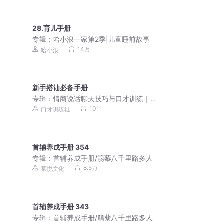
28.育儿手册
专辑：
哈小浪一家第2季|儿童睡前故事
14万
哈小浪
新手搭讪必备手册
专辑：
情商说话聊天技巧与口才训练｜
处世人际关系
1011
口才训练社
首辅养成手册 354
专辑：
首辅养成手册/篛藜八千里路多人
8.5万
莱悦文化
首辅养成手册 343
专辑：
首辅养成手册/篛藜八千里路多人