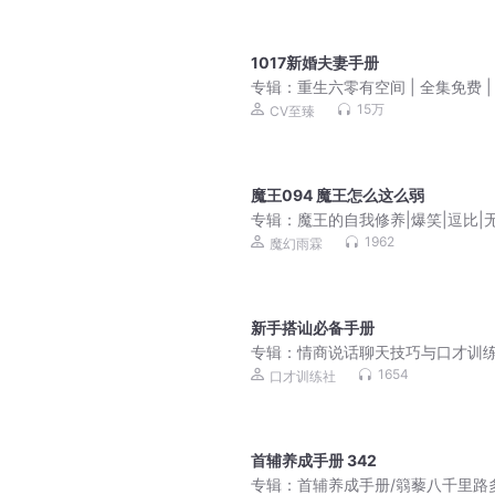
1017新婚夫妻手册
专辑：
重生六零有空间 | 全集免费 |
15万
CV至臻
魔王094 魔王怎么这么弱
专辑：
魔王的自我修养|爆笑|逗比|
操|奇幻|多人有声剧
1962
魔幻雨霖
新手搭讪必备手册
专辑：
情商说话聊天技巧与口才训
处世人际关系
1654
口才训练社
首辅养成手册 342
专辑：
首辅养成手册/篛藜八千里路