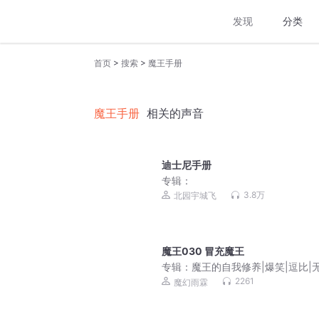
发现
分类
>
>
首页
搜索
魔王手册
魔王手册
相关的声音
迪士尼手册
专辑：
3.8万
北园宇城飞
魔王030 冒充魔王
专辑：
魔王的自我修养|爆笑|逗比|
操|奇幻|多人有声剧
2261
魔幻雨霖