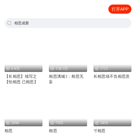
打开APP
相思成册
6.8万
158.5万
1725
【长相思】续写之
相思漓城3：相思无
长相思续不负相思意
【怕相思 已相思】
妄
2094
7035
5456
相思
相思
寸相思