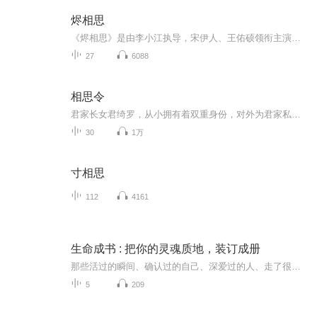
烬相思
《烬相思》是由李小江执导，宋伊人、王佑硕领衔主演的古装甜宠剧 。该剧讲述了对古灵精怪的将军之女贺九灵一见钟情的占星天才容钰，在被心上人“小施捉弄”意外变成傻瓜后，依旧痴痴追妻，最终二人心心相印、深情不悔的爱情故事。身为护国将军之女的贺九...
27
6088
相思令
君家长女君绮罗，从小拥有着双重身份，对外为君家私生子君非凡。君绮罗在20岁的时候，被带回北泫。自此，君绮罗开启了一段在异乡艰难生存的经历。在北泫时期，绮罗被人诬陷为是细作，受到凌虐，绮罗趁机逃回，却发现趁其不在家中的日子，王爷勾结了她的二...
30
1万
寸相思
112
4161
生命成书 : 把你的灵魂质地，装订成册
那些活过的瞬间、确认过的自己、深爱过的人、走了很远才明白的道理——它们散落在三万张照片里，四百条收藏里，无数个“改天再说”里。不是没有留下痕迹，而是从未被装订成册。如果，有一种存法，不是存进云端，而是存进书页呢？不是存成数据，而是存成可...
5
209