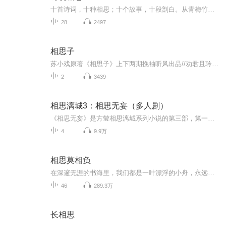
十首诗词，十种相思；十个故事，十段剖白。从青梅竹马到白发苍苍，人一生的爱恨悲欢，唯有诗词可以诉说。《洛神赋》：如果评千古第一「狗血人物」的话，曹植也许可以拿第一名。他和嫂子甄宓的故事，常登八卦榜首。可是去掉这个故事的流言，你会发现，这场掺杂着阴谋的虐恋中，从头到尾只有一个人。「我虽然一秒都没有拥有过你，却好像失去了你千万次。」《浣溪沙》：那一年，妻子问纳兰容若，这世间最悲凉无助的字，是什么？他说，没有这样的字。妻子笑语嫣然，这个字，就在夫君的名字里，「若」。三年新婚未到，两人阴阳两隔。这世间最悲凉的事，不过一句「如果当初」。《送别》：写下「长亭外，古道边」的四年后，李叔同落发出家。他的妻子带着孩子四处寻找，他乘一叶扁舟而来，她问他：弘一法师，请告诉我，什么是爱？他答：爱，就是慈悲。她泪如雨下。这世间没有双全法，为赴如来，便只能负卿。……每首看似和我们距离遥远的诗词背后，都是一段深入肺腑的情感。它是独属于中国的浪漫，它也是，每个人的相思。努力做到一周双更
28
2497
相思子
苏小戏原著《相思子》上下两期挽袖听风出品//劝君且聆听，一音一相思//声明本作品中所用音乐、音效等素材均来自于互联网，著作权归原著作权人所有。 本作品仅供同好交流欣赏之用，请勿用于任何商业用途。 转发请携带完整发布信息，未经允许禁止二次上传...
2
3439
相思漓城3：相思无妄（多人剧）
《相思无妄》是方莹相思漓城系列小说的第三部，第一部是《复仇天使》，第二部是《夏末生生》，第四部（外传）是《莲子雨生》。主要讲述漓城四大家族风云变迁及豪门恩怨的故事。原著：方莹。主播：莱兮、赵羞涩、法朵、云天河、青山、百里屠屠、猫小白、貔...
4
9.9万
相思莫相负
在深邃无涯的书海里，我们都是一叶漂浮的小舟，永远不知道此岸和彼岸的距离有多远。只是凭着一种感觉，寻一处适合自己的港湾，做着短暂的停泊。也许你和我，有一段缘分，才会相逢在今生的渡口，一起投宿在宋朝，某个不知名的客栈。从此，就可以将年华，以...
46
289.3万
长相思