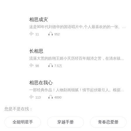
相思成灾
这是90年代刘德华的国语唱片中,个人最喜欢的的一张。这张唱片的歌曲水准很平均,几乎首首都具备主打歌的水准,是一张非常典型的华氏唱片。发布的这张《相思成灾》是日本本土发行的版本,由DENON制造,唱片质素明显胜出港版一畴,并且比港版多收录一首好听的歌曲...
11
952
长相思
流落大荒的皓翎王姬小夭历经百年颠沛之苦，在清水镇成为悬壶为生的玟小六。机缘之下与玱玹、涂山璟、相柳、阿念、赤水丰隆等人上演了一场关于亲情、爱情、友情的纠葛故事
98
7.5万
相思在我心
一部经典作品！人物刻画细腻！情节起伏吸引人。根据听众的喜好而精选，声音清晰，感染力强。感情色彩浓厚。。就是对我们的最大支持和厚爱。每天加班很辛苦，您就动动手指支持一下吧！一部经典作品！人物刻画细腻！情节起伏吸引人。根据听众的喜好而精选，声音清晰，感染力强。感情色彩浓厚。。就是对我们的最大支持和厚爱。每天加班很辛苦，您就动动手指支持一下吧！一部经典作品！人物刻画细腻！情节起伏吸引人。根据听众的喜好而精选，声音清晰，感染力强。感情色彩浓厚。。就是对我们的最大支持和厚爱。每天加班很...
113
4890
您是不是在找：
全能明星手册
穿越手册
青春恋爱册