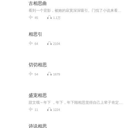
古相思曲
看到一个背影，被她的寂寞深深吸引。门找了小说来看，很喜欢，很感动！感谢作者！想和大家一起分享
45
1.1万
相思引
64
2104
切切相思
54
1679
盛宠相思
甜文哦～年下 ，年下，年下顾相思觉得自己上辈子肯定没做好事，这辈子给那小狼崽子缠的不要不要的。这又当先生，又当护卫，还得管他生活起居，当个老妈子
11
1224
诗说相思