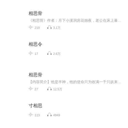
相思骨
《相思骨》作者：月下小溪洞房花烛夜，老公在床上暴毙，婆婆骂我扫把星，克夫命，公婆为了让他们的儿子下辈子投胎做人，瞒着我招魂破身，却没想到招来恶鬼，从此纠缠不清，普我一曲相思骨。 主播生病了，不定期要治疗，所以更新时间有些不确定，但是我会努力坚持，一有时间就会多更新的，希望听众们多多支持我，你们的鼓励就是我坚持的动力！ 对了 ，不喜欢主播声音的请直接绕路...萝卜青菜各有所爱，不要唧唧歪歪的.
219
3.1万
相思令
17
2.6万
相思骨
【内容简介】他是半神，他的使命只为收满一千只妖来拯救另外一个神，而她只是一只爱吃的天真懵懂小猪妖，却是他要收的第一千只妖，前一世，他与她提前相遇，他对她万般好，只为弥补最后终要杀她的宿命，可是在相处中，他却动了凡心。“小妖，若有一天我要...
27
12.5万
寸相思
113
4949