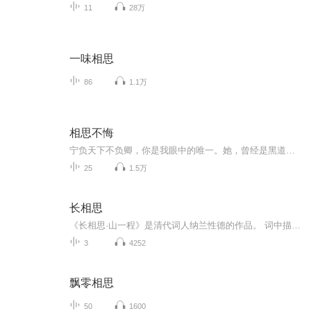
11
28万
一味相思
86
1.1万
相思不悔
宁负天下不负卿，你是我眼中的唯一。她，曾经是黑道教父的接班人，却因逃亡而错入时空他，男扮女装，浴血沙场，是大宋的北疆战神，是今人闻风丧胆的镇北将军那年初遇，只一眼她认定了他她对他说，铁焰等我16岁来娶你两枚扣着同心结的铜钱，定下的是一段千...
25
1.5万
长相思
《长相思·山一程》是清代词人纳兰性德的作品。 词中描写将士在外对故乡的思念，抒露着情思深苦的绵长心境。全词纯用自然真切、简朴清爽的白描语句，写得天然浑成，毫无雕琢之处，却格外真切感人。 作品原文 山一程，水一程，身向榆关那畔行，夜深千帐灯。 风一更，雪一更，聒碎乡心梦不成，故园无此声。 注释译文 ⑴长相思。唐教坊曲，双翅小令。又名《双红豆》。 ⑵程：道路、路程，山一程、水一程，即山长水远。 ⑶榆关：即今山海关，在今河北秦皇岛东北；那畔：即山海关的另一边，指身处关外。 ⑷千帐灯：皇帝出巡临时住宿的行帐的灯火。千帐言军营之多。 ⑸更：旧时一夜分五更，每更大约两小时。风一更、雪一更，即言整夜风雪交加也。 ⑹聒（guō）：声音嘈杂，这里指风雪声。 ⑺故园：故乡，这里指北京；此声：指风雪交加的声音。 白话译文 将士们不辞辛苦地跋山涉水，马不停蹄地向着山海关进发。夜已经深了，千万个帐篷里都点起了灯。 外面正刮着风、下着雪，惊醒了睡梦中的将士们，勾起了他们对故乡的思念，故乡是多么的温暖宁静呀，哪有这般狂风呼啸、雪花乱舞的聒噪之声。 创作背景 清康熙二十一年二月十五日，康熙因云南平定，出关东巡，祭告奉天祖陵。纳兰随从康熙帝诣永陵、福陵、昭陵告祭，二十三日出山海关。塞上风雪凄迷，苦寒的天气引发了纳兰对京师中家的思念，写下了这首词。
3
4252
飘零相思
50
1600