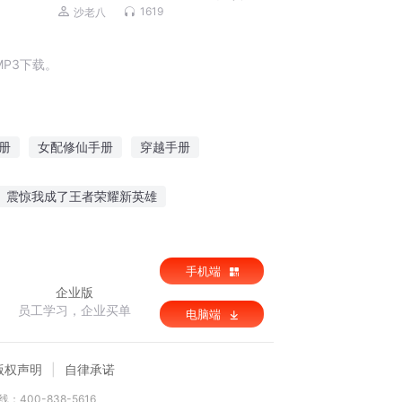
磊，李正光，梁旭东)
1619
沙老八
P3下载。
册
女配修仙手册
穿越手册
将才成长手册
上帝手册
上册天书
震惊我成了王者荣耀新英雄
乡野狂兵
尸冢之间
神痞仙枭
手机端
企业版
员工学习，企业买单
电脑端
版权声明
自律承诺
：400-838-5616