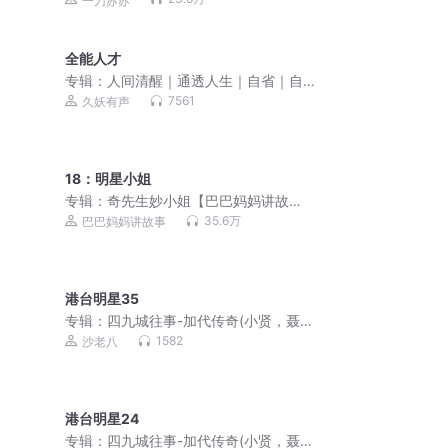
一刀苏苏
苏监制
全能人才
专辑：
人间清醒｜通透人生｜自省｜自
渡｜自愈
7561
久妖有声
18：明星小姐
专辑：
奇先生妙小姐【巴巴妈妈讲故
事】
35.6万
巴巴妈妈讲故事
港台明星35
专辑：
四九城往事-加代传奇(小贤，聂
磊，李正光，梁旭东)
1582
沙老八
港台明星24
专辑：
四九城往事-加代传奇(小贤，聂