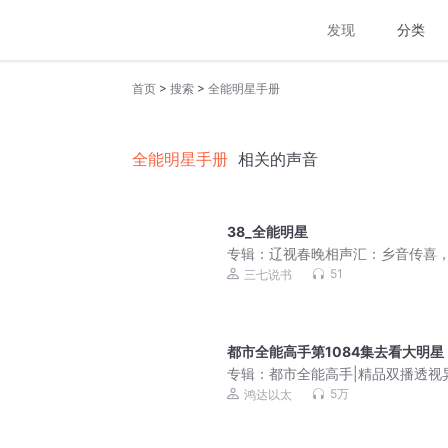
发现
分类
>
>
首页
搜索
全能明星手册
全能明星手册
相关的声音
38_全能明星
专辑：
辽视春晚相声汇：乡音传喜
动山河
51
三七说书
都市全能高手第1084集去看大明星
专辑：
都市全能高手|精品双播透视
5万
鸿达以太