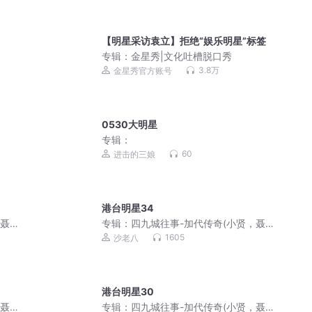
【明星采访袁立】拒绝“娱乐明星”标签
专辑：
金星秀|文化吐槽脱口秀
3.8万
金星秀官方账号
0530大明星
专辑：
60
进击的三娘
港台明星34
，聂
专辑：
四九城往事-加代传奇(小贤，聂
磊，李正光，梁旭东)
1605
沙老八
港台明星30
，聂
专辑：
四九城往事-加代传奇(小贤，聂