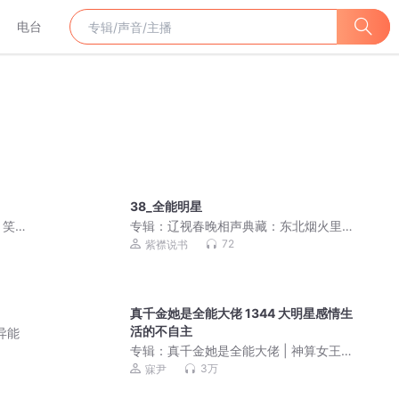
电台
38_全能明星
，笑
专辑：
辽视春晚相声典藏：东北烟火里
的笑宴
72
紫襟说书
真千金她是全能大佬 1344 大明星感情生
活的不自主
异能
专辑：
真千金她是全能大佬 | 神算女王
再回地球丨精品多人有声剧
3万
寐尹