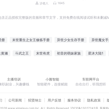
磊，李正光，梁旭东)
1645
沙老八
包含正品授权完整版的音频和章节文字，支持免费在线阅读试听和未删减M
经册
末世重生之女王修炼手册
异世少女生存手册
异世魔女手
大学生手册
重生之末世生存手册
末世行动手册
修神手册
上黄濑
斗武之王
末世有虎
初音的萌妹家族
星沐大陆1
越手册
青春恋爱册
尽头墨清尘沈默言
窃玉生香
豪门帝少别烦我
三国孔明传
主播培训
小雅智能
车联网平台
兼职副业，兴趣赚钱
智能硬件，连接赋能
自在出行，听我想听
们
公司新闻
招贤纳士
用户反馈
服务协议
隐私政策
2026
www.ximalaya.com lnc. ALL Rights Reserved
沪ICP备13027243号
客服热线