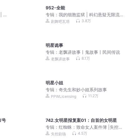
952-全能
| 听
专辑：
我的细胞监狱 | 科幻悬疑无限流 |
3D精品多人剧
3.8万
剧舞吧瓦塔
明星诡事
专辑：
老飘讲故事丨鬼故事丨民间传说
8.1万
老飘讲故事
明星小姐
专辑：
奇先生和妙小姐系列故事
11.2万
PPWLicensing
市号
742.女明星报复案01：自首的女明星
专辑：
红蜘蛛：致命女人案件簿 |失控剧
场出品【多人有声剧】
4.5万
失控剧场