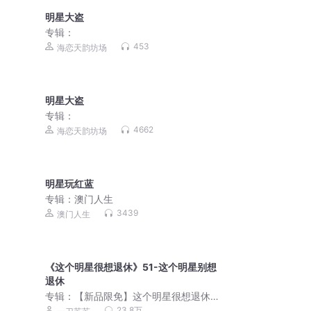
明星大盗
专辑：
453
海恋天韵坊场
明星大盗
专辑：
4662
海恋天韵坊场
明星玩红蓝
专辑：
澳门人生
3439
澳门人生
《这个明星很想退休》51-这个明星别想
退休
专辑：
【新品限免】这个明星很想退休
｜都市娱乐圈搞笑穿越有声剧｜一刀苏
23.8万