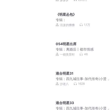
多多罗
《明星怂包》
专辑：
1.1万
活泼的狒狒
054明星出席
专辑：
离婚后丨都市情感
46
一砌美景时
港台明星31
专辑：
四九城往事-加代传奇(小贤
磊，李正光，梁旭东)
1628
沙老八
港台明星33
专辑：
四九城往事-加代传奇(小贤