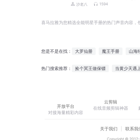
磊，李正光，梁旭东)
1594
沙老八
喜马拉雅为您精选全能明星手册的热门声音内容，
大罗仙册
魔王手册
山海
您是不是在找：
修仙安全手册
相思成册
捡个冥王做保镖
当黄少天遇
热门搜索推荐：
男神恋爱手册
快穿之魔龙穿
重生之七世嫁娘
谁言爱情有
云剪辑
开放平台
在线音频剪辑神器
对接海量精彩内容
关于我们
联系我
Copyright © 2012-