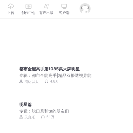
上传
创作中心
有声出版
客户端
都市全能高手第1085集大牌明星
专辑：
都市全能高手|精品双播透视异能
4.8万
鸿达以太
明星篇
专辑：
脱口秀和ta的朋友们
5.1万
天真乐