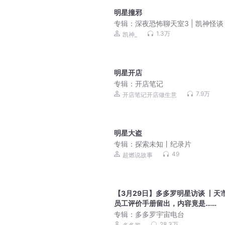
明星撞邪
专辑：
深夜恐怖聊天室3 | 凯神怪谈 
友故事
1.3万
凯神_
明星开店
专辑：
开店笔记
7.9万
开店笔记开店做生意
明星大盗
专辑：
探索未知丨纪录片
49
超燃说故事
【3月29日】多多罗明星访谈 丨天
员工评价手册留出，内容竟是……
专辑：
多多罗宇宙电台
28.3万