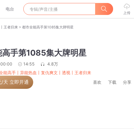
电台
上传
>
丨王者归来
都市全能高手第1085集大牌明星
高手第1085集大牌明星
:00:00
14:55
4.8万
全能高手丨异能热血丨复仇爽文丨透视丨王者归来
元/天 立即开通
喜欢
下载
分享