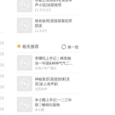
声小说|侦探推理
273.3万
致命饭局|悬疑探案犯罪
阴谋
8.3万
03
相关推荐
换一批
03
李哪吒上学记｜稀里糊
涂一年级&神神气气二年
03
级
东海小学广播站
03
神秘复苏|悬疑惊悚|灵
异|多人有声剧
03
北冥有声
03
米小圈上学记:一二三年
级 | 畅销出版物
03
米小圈