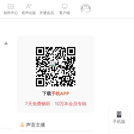
创作中心
有声出版
开通会员
客户端
下载
手机APP
7天免费畅听
10万本会员专辑
手机版
声音主播