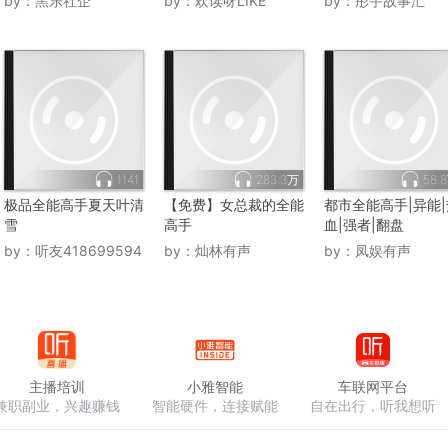
by：
黑乐社企
by：
欢读呀LIKE
by：
彤宇故事汇
1141
283.3万
58.
极品全能高手夏天叶清
【免费】女总裁的全能
都市全能高手|异能|
雪
高手
血|强者|翻盘
by：
听友418699594
by：
灿林有声
by：
凤娱有声
主播培训
小雅智能
车联网平台
兼职副业，兴趣赚钱
智能硬件，连接赋能
自在出行，听我想听