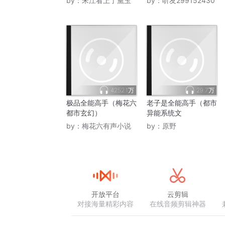
by：
宋江看上了黛玉
by：
听友299152430
4252.1万
29.7万
极品全能高手（梅花六
老子是全能高手（都市
都市玄幻）
异能系统文
by：
梅花六有声小说
by：
原野
开放平台
云剪辑
对接海量精彩内容
在线音频剪辑神器