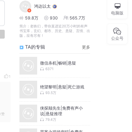
鸿达以太
电脑版
59.8万
930
565.7万
简介：
老铁们，带你直进近20万小时的有声
书宝库，玄幻、都市、历史、悬疑、言情、出
论
版，应有尽有！
公众号
TA的专辑
更多
微信杀机|畅销|悬疑
6371
1
绝望黎明|悬疑|死亡游戏
93.5万
侠探颠先生|免费有声小
说|悬疑推理
赞
79.4万
罪案之现场密码|免费有