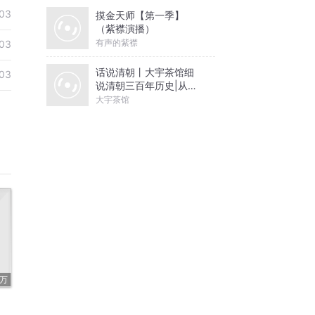
03
摸金天师【第一季】
（紫襟演播）
有声的紫襟
03
话说清朝丨大宇茶馆细
03
说清朝三百年历史|从努
尔哈赤到末代皇帝溥仪|
大宇茶馆
康熙雍正乾隆
5万