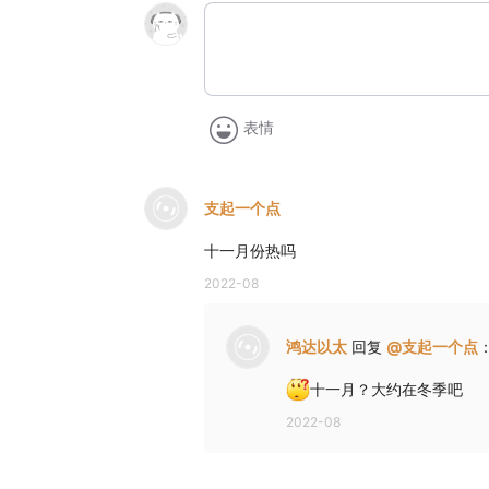
表情
支起一个点
十一月份热吗
2022-08
鸿达以太
回复
@
支起一个点
十一月？大约在冬季吧
2022-08