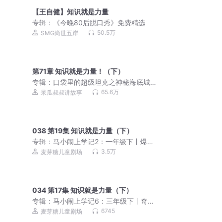
【王自健】知识就是力量
专辑：
《今晚80后脱口秀》免费精选
50.5万
SMG尚世五岸
第71章 知识就是力量！（下）
专辑：
口袋里的超级坦克之神秘海底城
｜爆笑校园｜奇幻冒险
65.6万
呆瓜叔叔讲故事
038 第19集 知识就是力量（下）
专辑：
马小闹上学记2：一年级下丨爆笑
一年级丨儿童睡前故事
3.5万
麦芽糖儿童剧场
034 第17集 知识就是力量（下）
专辑：
马小闹上学记6：三年级下丨奇葩
班干部丨儿童睡前故事
6745
麦芽糖儿童剧场