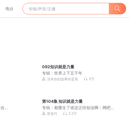
电台
092知识就是力量
专辑：
世界上下五千年
5万
没有你的故事你是谁
第104集 知识就是力量
整合
专辑：
都重生了谁还正经创业啊︱网吧
起家｜重生搞笑爽文︱起点爆品︱多人
3.2万
星海竹
有声剧