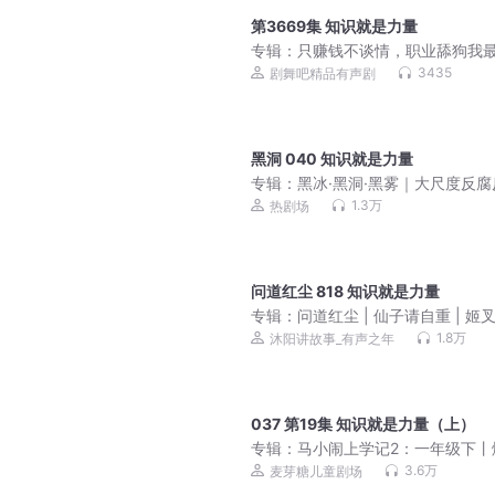
第3669集 知识就是力量
专辑：
只赚钱不谈情，职业舔狗我
｜女总裁的上门女婿逆袭
3435
剧舞吧精品有声剧
黑洞 040 知识就是力量
专辑：
黑冰·黑洞·黑雾｜大尺度反腐
题材天花板｜王志文、陈道明主演
1.3万
热剧场
高分刑侦剧原著｜张成功著｜比《
飙》《猎冰》更生猛｜高智商犯罪
问道红尘 818 知识就是力量
专辑：
问道红尘 | 仙子请自重 | 姬叉 
侠 | 爆笑 | 多人VIP免费有声剧
1.8万
沐阳讲故事_有声之年
037 第19集 知识就是力量（上）
专辑：
马小闹上学记2：一年级下丨
一年级丨儿童睡前故事
3.6万
麦芽糖儿童剧场