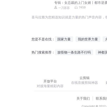
专辑：
女总裁的上门女婿丨都市逆
文丨铁三角领衔多人有声剧
7459
一刀苏苏
喜马拉雅为您精选知识就是力量的热门声音内容，
国家力量
我的世界力量
您是不是在找：
知识时代
你的力量归我了
放怪物一条生路不行吗
神都
热门搜索推荐：
是你给了我力量
神之力量
狼主不乖财迷十三妾
睨站穹
云剪辑
开放平台
在线音频剪辑神器
对接海量精彩内容
关于我们
联系我
Copyright © 2012-