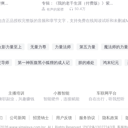
袭爽
专辑：
《我的老千生涯（付费版）》紫
襟故事
50.4万
有声的紫襟
包含正品授权完整版的音频和章节文字，支持免费在线阅读试听和未删减M
火影力量至上
无量力尊
力量法师
第五力量
魔法师的力量
传说中的力量
力量的崛起
本能力量
明天的力量
世界之
灵导师
第一神医腹黑小狐狸的成人记
朕的难处
鸿末纪元
沧
邪王丑妃
陌路流年里的无效信
奉你繁花似锦
异度纵横
主播培训
小雅智能
车联网平台
兼职副业，兴趣赚钱
智能硬件，连接赋能
自在出行，听我想听
们
公司新闻
招贤纳士
用户反馈
服务协议
隐私政策
2026
www.ximalaya.com lnc. ALL Rights Reserved
沪ICP备13027243号
客服热线