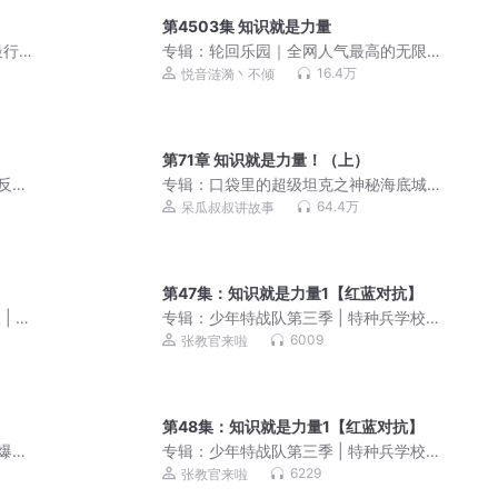
第4503集 知识就是力量
最行
专辑：
轮回乐园｜全网人气最高的无限
流
16.4万
悦音涟漪丶不倾
第71章 知识就是力量！（上）
反黑
专辑：
口袋里的超级坦克之神秘海底城
豆瓣
｜爆笑校园｜奇幻冒险
64.4万
呆瓜叔叔讲故事
狂
第47集：知识就是力量1【红蓝对抗】
| 仙
专辑：
少年特战队第三季 | 特种兵学校
前传 | 八路叔叔
6009
张教官来啦
第48集：知识就是力量1【红蓝对抗】
爆笑
专辑：
少年特战队第三季 | 特种兵学校
前传 | 八路叔叔
6229
张教官来啦