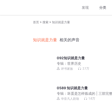
发现
分类
>
>
首页
搜索
知识就是力量
知识就是力量
相关的声音
092知识就是力量
专辑：
世界历史
2.1万
评书家族
0589 知识就是力量
专辑：
坏蛋是怎样炼成的 | 三部完
集，桑梓演绎谢文东
1.6万
华音凡人剧场