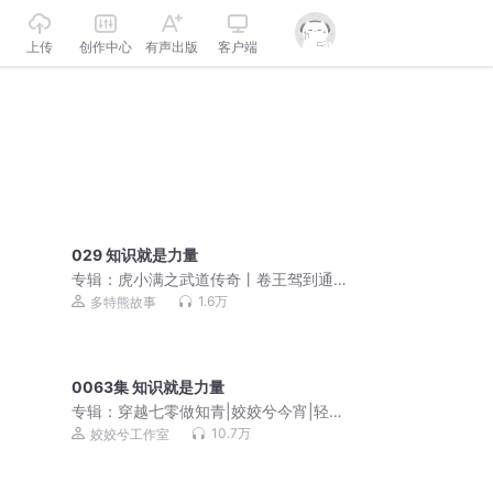
上传
创作中心
有声出版
客户端
029 知识就是力量
专辑：
虎小满之武道传奇丨卷王驾到通
通闪开丨多特熊故事
1.6万
多特熊故事
0063集 知识就是力量
专辑：
穿越七零做知青|姣姣兮今宵|轻松
向发家致富群像爽文
10.7万
姣姣兮工作室