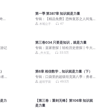
第一季 第387章 知识就是力量
奇葩
专辑：
【精品免费】恐怖复苏之人间鬼
狱|恐怖灵异|神作
47
木瑤公子
第三卷034 只要是知识，就是力量
西游记
专辑：
皇家密探丨轻松历史密探丨牛大
宝爆笑演播
33.5万
_牛大宝_
上）
第6章 相信数学，知识就是力量（下）
勇者
专辑：
口袋里的超级坦克第八季：勇者
归来|冒险故事|超能装甲兵团
49.5万
超坦宇宙
就是力
【第三卷：重剑无锋】第106章 知识就
是力量