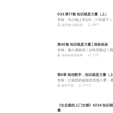
033 第17集 知识就是力量（上）
专辑：
马小闹上学记6：三年级下丨
班干部丨儿童睡前故事
6877
麦芽糖儿童剧场
第40集 知识就是力量 | 保林叔叔
专辑：
猪八戒前传 | 白吃历险记 | 
7.1万
保林叔叔讲故事
第6章 相信数学，知识就是力量（
专辑：
口袋里的超级坦克第八季：
归来|冒险故事|超能装甲兵团
51.1万
超坦宇宙
《女总裁的上门女婿》4234 知识
量