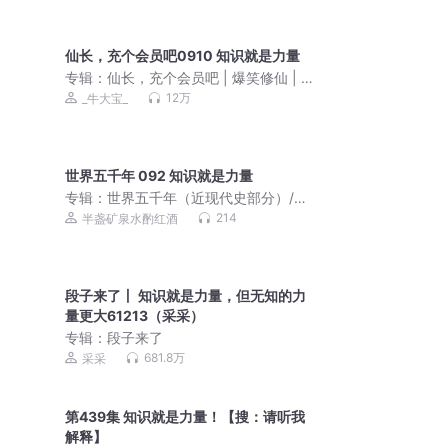
仙长，充个会员吧0910 知识就是力量
专辑：
仙长，充个会员吧 | 爆笑修仙 | 牛
大宝
12万
_牛大宝_
世界五千年 092 知识就是力量
专辑：
世界五千年（近现代史部分）/历
史/全球经典/免费
214
半盏矿泉水酌红酒
段子来了丨 知识就是力量，但无知的力
量更大61213（采采）
专辑：
段子来了
681.8万
采采
第439集 知识就是力量！【搜：请听我
解释】