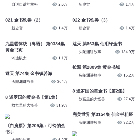
自说自话的掌柜
2.6万
新史官
1.4万
021 金书铁券（2）
022 金书铁券（3）
新史官
1.4万
新史官
1.4万
九星霸体诀（粤语） 第0334集
遮天 第863集 仙泪绿金书
黄金书页
头陀渊讲故事
184.9万
鸿达以太
1.1万
捡漏 第2809集 黄金书城
遮天 第74集 金书镇苦海
头陀渊讲故事
15.2万
头陀渊讲故事
364万
8 暹罗国的黄金书【第2集】
8 暹罗国的黄金书【第1集】
故宫里的大怪兽
27.4万
故宫里的大怪兽
31.9万
完美世界 第3154集 仙金书粗胚
头陀渊讲故事
32.2万
《白鹿原》第209集：可怜的金
书手