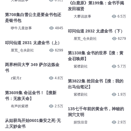
大攀说故事
6.3万
《白鹿原》第199集：金书手揭
发田福贤
第708集白雪公主是要金书包还
大攀说故事
6.5万
是银书包
咿牛儿童故事
4845
叩问仙道 2832 太虚金书（下）
厘荒_仓央剧社
6279
叩问仙道 2831 太虚金书（上）
厘荒_仓央剧社
6299
第1338集 金书的世界【搜：黄
金召唤师】
两界种田大亨 349 萨尔达炼金
紫襟剧社
5.7万
书
z紫月z
4.8万
第3822集 抢回金书【搜：我的
出马仙笔记】
第3609集 命运金书！【搜新
紫襟剧社
1.9万
书：无敌天命】
有声的紫襟
2.5万
135七千年前的黄金书，神秘的
洞穴文明
从姑获鸟开始0601秦安之死·无
娱悦佳音
2.9万
上灭妙金书