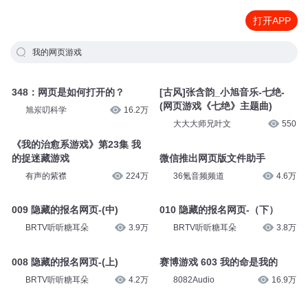
打开APP
我的网页游戏
348：网页是如何打开的？
[古风]张含韵_小旭音乐-七绝-
(网页游戏《七绝》主题曲)
旭岽叨科学
16.2万
大大大师兄叶文
550
《我的治愈系游戏》第23集 我
的捉迷藏游戏
微信推出网页版文件助手
有声的紫襟
224万
36氪音频频道
4.6万
009 隐藏的报名网页-(中)
010 隐藏的报名网页-（下）
BRTV听听糖耳朵
3.9万
BRTV听听糖耳朵
3.8万
008 隐藏的报名网页-(上)
赛博游戏 603 我的命是我的
BRTV听听糖耳朵
4.2万
8082Audio
16.9万