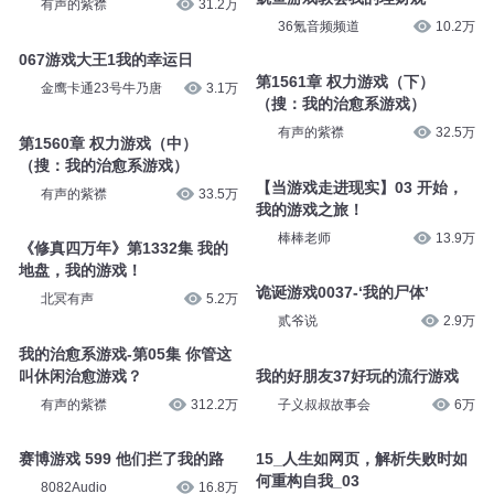
有声的紫襟
31.2万
36氪音频频道
10.2万
067游戏大王1我的幸运日
第1561章 权力游戏（下）
金鹰卡通23号牛乃唐
3.1万
（搜：我的治愈系游戏）
有声的紫襟
32.5万
第1560章 权力游戏（中）
（搜：我的治愈系游戏）
【当游戏走进现实】03 开始，
有声的紫襟
33.5万
我的游戏之旅！
棒棒老师
13.9万
《修真四万年》第1332集 我的
地盘，我的游戏！
诡诞游戏0037-‘我的尸体’
北冥有声
5.2万
贰爷说
2.9万
我的治愈系游戏-第05集 你管这
叫休闲治愈游戏？
我的好朋友37好玩的流行游戏
有声的紫襟
312.2万
子义叔叔故事会
6万
赛博游戏 599 他们拦了我的路
15_人生如网页，解析失败时如
何重构自我_03
8082Audio
16.8万