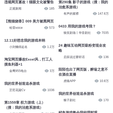
违规网页篡改！猫眼文化被警告
第290集 影子的游戏（搜：我的
治愈系游戏）
正观新闻
185
有声的紫襟
147.6万
【熊猫烧香】009 美方被黑网页
0433 用我的游戏考我？
哈雷voice
573
狼笑剧场丨华音剧社
7035
12.11好想念我的游戏本呐
24 趣味互动网页吸粉变现全攻
小刘懒得起名
1.2万
略
启辰说过要听话
136
淘宝网页爆改Excel风，打工人
摸鱼利器+1
陌陌也出了网页版，醉翁之意不
金鹰955电台
3万
在酒在直播
虎嗅APP
10.8万
我的世界创造追杀游戏
芷荭花譺Cv
1036
我的世界创造追杀游戏
猴子剧社
170
第1559章 权力游戏（上）
（搜：我的治愈系游戏）
鱿鱼游戏教会我的理财观