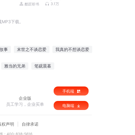
品大多播
3.1万
酷匠听书
MP3下载。
故事
末世之不谈恋爱
我真的不想谈恋爱
士系统
我的网页游戏
百页金书
雅当的兄弟
笔砚晨暮
战机之远古战场
次元矩阵
手机端
企业版
员工学习，企业买单
电脑端
版权声明
自律承诺
：400-838-5616