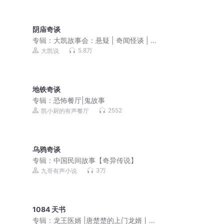
阴庙奇谈
专辑：
大凯故事会：悬疑 | 奇闻怪谈 | 鬼
故事 | 恐怖故事
5.8万
大凯说
地铁奇谈
专辑：
恐怖餐厅|鬼故事
2552
凯小厨的有声餐厅
乌鸦奇谈
专辑：
中国民间故事【奇异传说】
3万
九哥有声小说
1084 天书
专辑：
龙王医婿 |唐楚楚的上门龙婿丨精