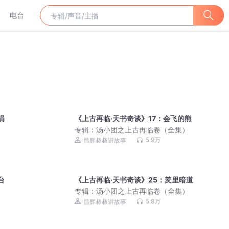
电台
涓
《上古再临·天书奇谈》17：会飞的熊
）
专辑：
汤小团之上古再临卷（全集）
5.9万
昌辉叔叔讲故事
台
《上古再临·天书奇谈》25：羑里暗道
）
专辑：
汤小团之上古再临卷（全集）
5.8万
昌辉叔叔讲故事