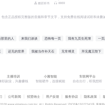
品大多播
8869
酷匠听书
，包含正品授权完整版的音频和章节文字，支持免费在线阅读试听和未删减
谈那里的人
来我们谈谈
恐怖每一页
我有九页生死簿
一页
神谈恋爱
谈谈来日
书页还是树叶
我和异能谈恋爱
页游道
天
还无的世界
我被当作补天石
无常缚灵
拜见魔王陛下
也要谈恋爱
造化圣帝
大道莫邪
亚特兰蒂斯降临
师王的日常生活
雷霆
主播培训
小雅智能
车联网平台
兼职副业，兴趣赚钱
智能硬件，连接赋能
自在出行，听我想听
们
公司新闻
招贤纳士
用户反馈
服务协议
隐私政策
2026
www.ximalaya.com lnc. ALL Rights Reserved
沪ICP备13027243号
客服热线