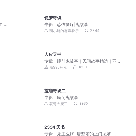
诡梦奇谈
主|少
专辑：
恐怖餐厅|鬼故事
2344
凯小厨的有声餐厅
人皮天书
专辑：
睡前鬼故事｜民间故事精选｜不
要和鬼怪讲道理
1809
薇998荧光
荒庙奇谈二
专辑：
民间鬼故事
8860
花臂大魔王
2334 天书
专辑：
龙王医婿 |唐楚楚的上门龙婿丨精