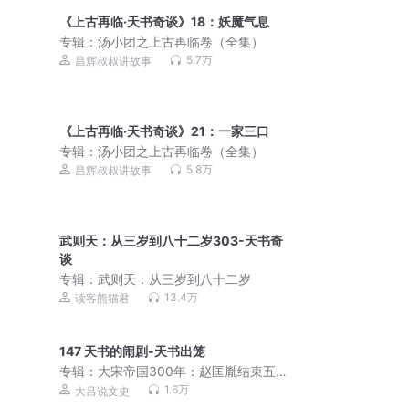
《上古再临·天书奇谈》18：妖魔气息
专辑：
汤小团之上古再临卷（全集）
5.7万
昌辉叔叔讲故事
《上古再临·天书奇谈》21：一家三口
专辑：
汤小团之上古再临卷（全集）
5.8万
昌辉叔叔讲故事
武则天：从三岁到八十二岁303-天书奇
谈
专辑：
武则天：从三岁到八十二岁
13.4万
读客熊猫君
147 天书的闹剧-天书出笼
专辑：
大宋帝国300年：赵匡胤结束五
代十国乱象|探秘梦华录
1.6万
大吕说文史