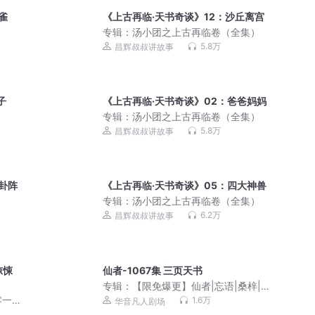
雀
《上古再临·天书奇谈》12：沙丘离宫
）
专辑：
汤小团之上古再临卷（全集）
5.8万
昌辉叔叔讲故事
子
《上古再临·天书奇谈》02：爸爸妈妈
）
专辑：
汤小团之上古再临卷（全集）
5.8万
昌辉叔叔讲故事
卦阵
《上古再临·天书奇谈》05：四大神兽
）
专辑：
汤小团之上古再临卷（全集）
6.2万
昌辉叔叔讲故事
惊悚
仙者-1067集 三页天书
专辑：
【限免爆更】仙者|忘语|桑梓|热
血仙侠|智商在线|杀伐果断|凡人修仙传|
零一
1.6万
华音凡人剧场
会员免费