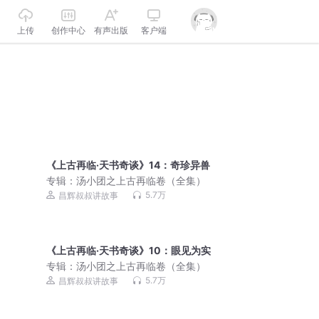
上传
创作中心
有声出版
客户端
《上古再临·天书奇谈》14：奇珍异兽
专辑：
汤小团之上古再临卷（全集）
5.7万
昌辉叔叔讲故事
《上古再临·天书奇谈》10：眼见为实
专辑：
汤小团之上古再临卷（全集）
5.7万
昌辉叔叔讲故事