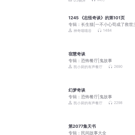
DJ杨湃
1245 《志怪奇谈》的第101页
专辑：
长生猫|一不小心苟成了救世
年热血|奇幻冒险
1484
神奇喵喵谷
宿慧奇谈
专辑：
恐怖餐厅|鬼故事
2690
凯小厨的有声餐厅
幻梦奇谈
专辑：
恐怖餐厅|鬼故事
2298
凯小厨的有声餐厅
第2077集天书
专辑：
民间故事大全