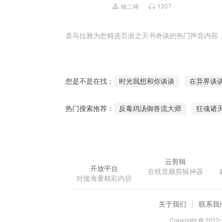
1207
猪二禅
喜马拉雅为您精选页游之天书奇谈的热门声音内容
时光我想和你谈谈
在异界谈
您是不是在找：
三页须臾
千翻书页
和上
反毒鸡汤御兽流大师
狂魂诸
热门搜索推荐：
三页人间
一页知秋
少女
娇妻火辣辣黑客老公别太狂
云剪辑
开放平台
在线音频剪辑神器
对接海量精彩内容
关于我们
联系我
Copyright © 2012-