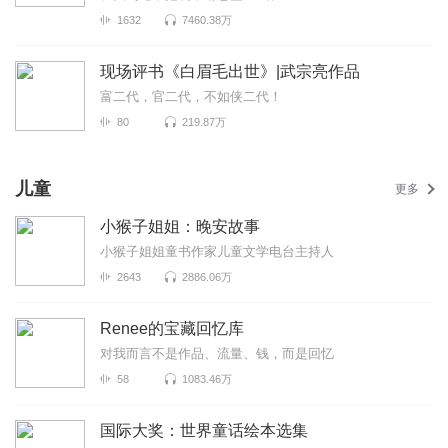
1632
7460.38万
现场评书《白眉毛出世》|武宗亮作品
富二代，官二代，不如侠二代！
80
219.87万
儿童
更多
小猴子姐姐：晚安故事
小猴子姐姐童书作家儿童文学电台主持人
2643
2886.06万
Renee的宝藏回忆库
对我而言不是作品、流量、钱，而是回忆
58
1083.46万
国际大奖：世界童话绘本选集