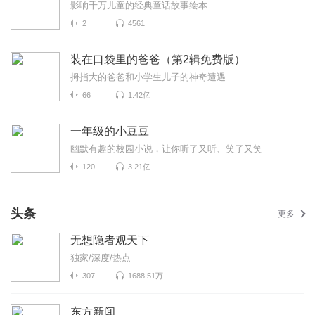
影响千万儿童的经典童话故事绘本
2
4561
装在口袋里的爸爸（第2辑免费版）
拇指大的爸爸和小学生儿子的神奇遭遇
66
1.42亿
一年级的小豆豆
幽默有趣的校园小说，让你听了又听、笑了又笑
120
3.21亿
头条
更多
无想隐者观天下
独家/深度/热点
307
1688.51万
东方新闻