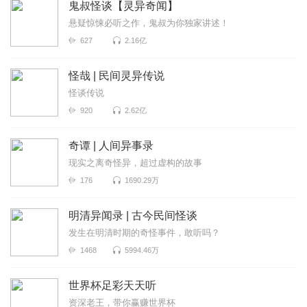
鬼叔怪谈【灵异奇闻】
悬疑惊悚必听之作，鬼叔为你独家讲述！
627
2.16亿
怪哉 | 民间灵异传说
怪谈传说
920
2.62亿
奇谭 | 人间异事录
现实之离奇怪异，超过虚构的故事
176
1690.29万
明清异闻录 | 古今民间怪谈
发生在明清时期的奇怪事件，敢听吗？
1468
5994.46万
世界杯足彩天天听
资深老王，带你赢赚世界杯