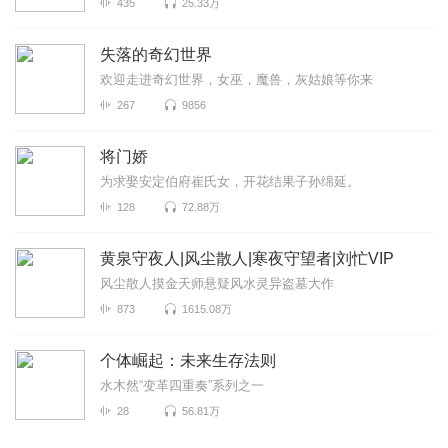
435
25.33万
失落的奇幻世界
欢迎走进奇幻世界，女巫，魔兽，灰姑娘等你来
267
9856
将门娇
为求娶安定伯府崔氏女，开花结果子孙绵延。
128
72.88万
黄泉守夜人|风尘散人|寒夜守望者|刘忙VIP
风尘散人摸金天师悬疑风水灵异盗墓大作
873
1615.08万
个体崛起：未来生存法则
水木然“变革四重奏”系列之一
28
56.81万