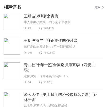
相声评书
更多
王玥波说聊斋之青梅
半人半狐小姑娘，内心是个军事家
23
540.48万
王玥波播讲：雍正剑侠图·第七部
三打剑山高潮迭起，7年一剑群侠登场
161
7340.68万
青曲社“十年一鉴”全国巡演第五季（西安主
场）
这位乡党，你咋还笑出highC了？
14
59.02万
济公大传（史上最全的济公传持续更新）|达
林开讲
从头到尾不挖坑，请您鉴证成长