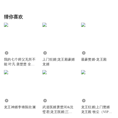
猜你喜欢
22.42万
1543.59万
4898
我的七个师父无所不
上门狂婿|龙王殿豪婿
最豪赘婿-龙王殿
能 叶凡 唐楚楚 全集
龙婿
免费
124
125.49万
5028.53万
龙王神婿李锋陈欣澜
武道医婿萧楚河&沈
龙王狂婿|上门赘婿
璧君|龙王医婿|三藏
龙王殿 牧尘（VIP快
大师
更版）