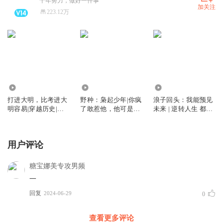
十年努力，做好一件事
加关注
223.12万
33.30万
27.84万
1503.80万
打进大明，比考进大
野种：枭起少年|你疯
浪子回头：我能预见
明容易|穿越历史|权
了敢惹他，他可是黑
未来 | 逆转人生 都市
谋|爽文
二代
爆款爽文
用户评论
糖宝娜美专攻男频
一
回复
2024-06-29
0
查看更多评论