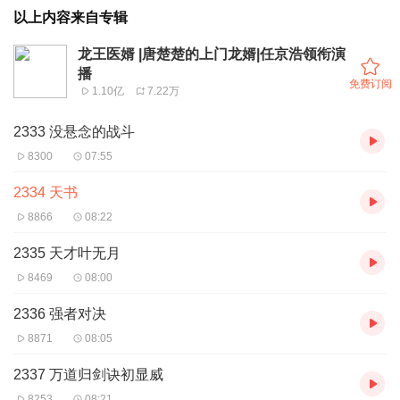
以上内容来自专辑
龙王医婿 |唐楚楚的上门龙婿|任京浩领衔演
播
免费订阅
1.10亿
7.22万
2333 没悬念的战斗
8300
07:55
2334 天书
8866
08:22
2335 天才叶无月
8469
08:00
2336 强者对决
8871
08:05
2337 万道归剑诀初显威
8253
08:21