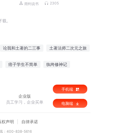
2305
雨钧说书
下载。
论我和土著的二三事
土著法师二次元之旅
史上最强土著
难道我是土著
痞子学生不简单
纨绔修神记
我是暗黑小土著
土著女主是绿茶
山雾海
唯茉织华
手机端
企业版
员工学习，企业买单
电脑端
版权声明
自律承诺
：400-838-5616