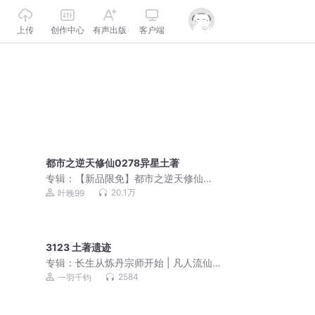
上传
创作中心
有声出版
客户端
都市之逆天修仙0278异星土著
专辑：
【新品限免】都市之逆天修仙
「楚圣尊带你逆天」
20.1万
叶晚99
3123 土著遗迹
专辑：
长生从炼丹宗师开始 | 凡人流仙
侠 | 霸榜玄幻巨作 | VIP免费 | 多人有声
2584
一羽千钧
剧