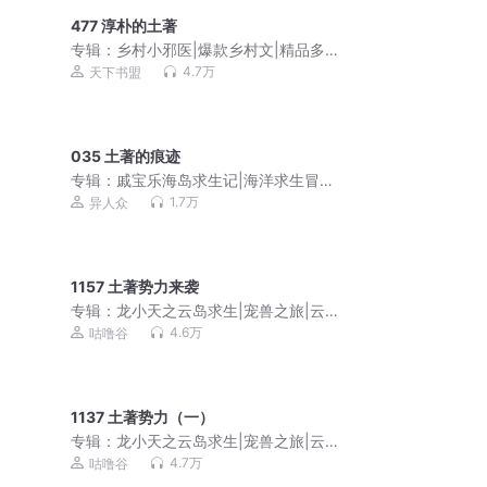
477 淳朴的土著
专辑：
乡村小邪医|爆款乡村文|精品多人
有声剧|VIP免费
4.7万
天下书盟
035 土著的痕迹
专辑：
戚宝乐海岛求生记|海洋求生冒险|
人类文明|千面世界
1.7万
异人众
1157 土著势力来袭
专辑：
龙小天之云岛求生|宠兽之旅|云岛
冒险|积极努力
4.6万
咕噜谷
1137 土著势力（一）
专辑：
龙小天之云岛求生|宠兽之旅|云岛
冒险|积极努力
4.7万
咕噜谷