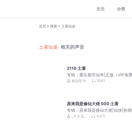
发现
分类
>
>
首页
搜索
土著仙途
土著仙途
相关的声音
2110 土著
专辑：
重生都市仙帝|正版（VIP免
8561
酷匠听书
原来我是修仙大佬 500 土著
专辑：
原来我是修仙大佬|仙侠|扮
虎|多人有声剧
9.4万
_牛大宝_