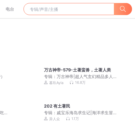
电台
万古神帝-579-土著蛮兽，土著人类
费）
专辑：
万古神帝|超人气玄幻精品多人剧
（三撇一捺出品）
16.8万
暮玖Ayla
202 有土著民
猪吃
专辑：
戚宝乐海岛求生记|海洋求生冒险|
人类文明|千面世界
1.1万
异人众