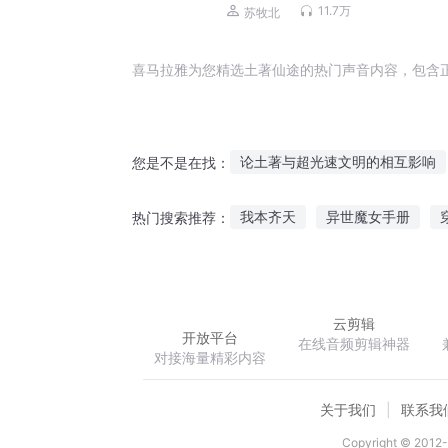
剧（持续爆更）
11.7万
苏牧北
喜马拉雅为您精选土著仙途的热门声音内容，包含
论土著与超光速文明的相互影响
您是不是在找：
修仙土著开宝箱
带着土著闹
我本齐天
异世魔女手册
热门搜索推荐：
我的确是土著人士原主
长安
王者荣耀之三境
被大佬养成
云剪辑
开放平台
在线音频剪辑神器
对接海量精彩内容
关于我们
联系我
Copyright © 2012-