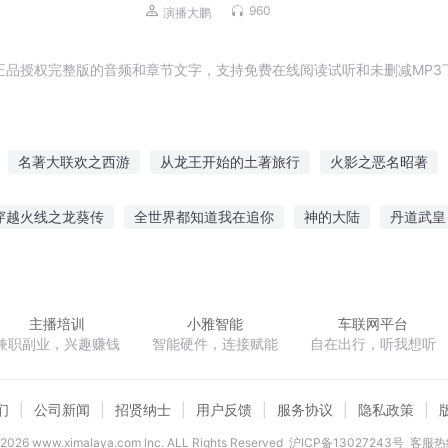
960
演播大鹏
正品授权完整版的音频和章节文字，支持免费在线阅读试听和未删减MP3
名著大联欢之西游
从龙王开始的土著旅行
火影之恶名昭著
革命
修仙世界的著名科学家
被土著抢了系统还成了世界之敌
穿越火线之龙葵传
全世界都知道我在追你
神的大陆
丹道武皇
著名神捕
土著的逆袭
著名高手
原著杀我
太虚之天下名著
食人花
权倾贵女
精神体成神就能改变世界
上古卷轴
凌云
主播培训
小雅智能
车联网平台
兼职副业，兴趣赚钱
智能硬件，连接赋能
自在出行，听我想听
们
公司新闻
招贤纳士
用户反馈
服务协议
隐私政策
2026
www.ximalaya.com lnc. ALL Rights Reserved
沪ICP备13027243号
客服热线