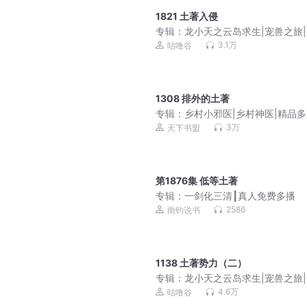
1821 土著入侵
专辑：
龙小天之云岛求生|宠兽之旅
冒险|积极努力
3.1万
咕噜谷
1308 排外的土著
专辑：
乡村小邪医|乡村神医|精品
声剧
3万
天下书盟
第1876集 低等土著
专辑：
一剑化三清┃真人免费多播
2586
雨钧说书
1138 土著势力（二）
专辑：
龙小天之云岛求生|宠兽之旅
冒险|积极努力
4.6万
咕噜谷