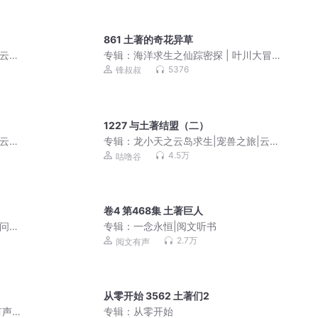
861 土著的奇花异草
|云岛
专辑：
海洋求生之仙踪密探 | 叶川大冒
险 | 锋叔叔
5376
锋叔叔
1227 与土著结盟（二）
|云岛
专辑：
龙小天之云岛求生|宠兽之旅|云岛
冒险|积极努力
4.5万
咕噜谷
卷4 第468集 土著巨人
壁问天
专辑：
一念永恒|阅文听书
2.7万
阅文有声
从零开始 3562 土著们2
有声
专辑：
从零开始