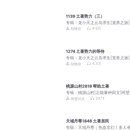
1139 土著势力（三）
专辑：
龙小天之云岛求生|宠兽之旅
冒险|积极努力
4.5万
咕噜谷
1274 土著势力的等待
专辑：
龙小天之云岛求生|宠兽之旅
冒险|积极努力
4.3万
咕噜谷
桃源山村2818 帮助土著
专辑：
桃源山村|正能量种田文|呵
演播|田园都市|多人有声剧
2473
呵壁问天
天域丹尊1848 土著居民
专辑：
天域丹尊｜热血玄幻丨多人