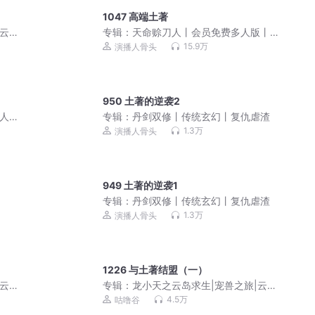
1047 高端土著
|云岛
专辑：
天命赊刀人丨会员免费多人版丨
道士风水丨奇门秘术
15.9万
演播人骨头
950 土著的逆袭2
多人有
专辑：
丹剑双修丨传统玄幻丨复仇虐渣
1.3万
演播人骨头
949 土著的逆袭1
专辑：
丹剑双修丨传统玄幻丨复仇虐渣
1.3万
演播人骨头
1226 与土著结盟（一）
|云岛
专辑：
龙小天之云岛求生|宠兽之旅|云岛
冒险|积极努力
4.5万
咕噜谷