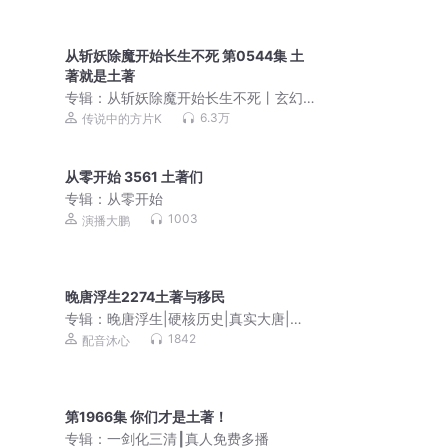
从斩妖除魔开始长生不死 第0544集 土
著就是土著
专辑：
从斩妖除魔开始长生不死丨玄幻
修仙爆款爽文丨多人有声剧
6.3万
传说中的方片K
从零开始 3561 土著们
专辑：
从零开始
1003
演播大鹏
晚唐浮生2274土著与移民
专辑：
晚唐浮生|硬核历史|真实大唐|乱
世求生|VIP免费
1842
配音沐心
第1966集 你们才是土著！
专辑：
一剑化三清┃真人免费多播