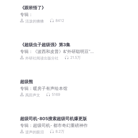
《跟班悟了》
专辑：
8412
活泼的狒狒
《超级虫子超级强》第3集
专辑：
《波西和皮普》&“外研聪明豆”绘
本故事音频讲播合集
21.5万
外研社阅读出版分社
超级熊
专辑：
暖房子有声绘本馆
5169
禹田声文
超级司机-805搜索超级司机爆更版
专辑：
超级司机- 都市奇幻重磅神作
8.2万
逆声的眼泪