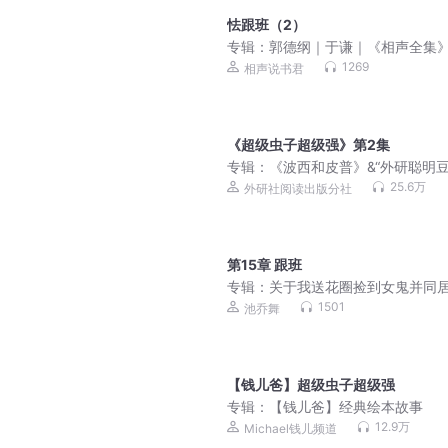
怯跟班（2）
专辑：
郭德纲｜于谦｜《相声全集
传统经典
1269
相声说书君
《超级虫子超级强》第2集
专辑：
《波西和皮普》&“外研聪明豆
本故事音频讲播合集
25.6万
外研社阅读出版分社
第15章 跟班
专辑：
关于我送花圈捡到女鬼并同
件事 | 精品双播 | 艳遇女鬼 | 离奇命
1501
池乔舞
打怪升级
【钱儿爸】超级虫子超级强
专辑：
【钱儿爸】经典绘本故事
12.9万
Michael钱儿频道