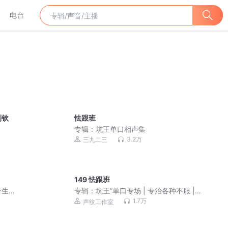
电台
利钦
怯跟班
专辑：
坑王单口相声集
3.2万
三九二三
149 怯跟班
台生
专辑：
坑王”单口专场 | 专治各种不服 |
爆笑相声
1.7万
声纹工作室