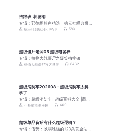
怯跟班-郭德纲
专辑：
郭德纲相声精选｜德云社经典爆
笑名场面合集
580
德云社郭德纲相声VIP
超级僵尸老师05 超级电警棒
专辑：
植物大战僵尸之爆笑植物镇
8432
植物大战僵尸官方世界
超级消防车202608：超级消防车太科
学了
专辑：
超级消防车1 超级百科大全 |蔬菜
警长科普
409
小番茄故事王国
超级单品背后有什么超级逻辑？
专辑：
借势：以弱胜强的128条黄金法