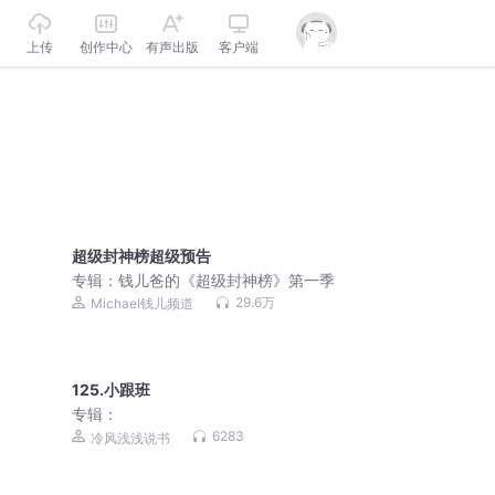
上传
创作中心
有声出版
客户端
超级封神榜超级预告
专辑：
钱儿爸的《超级封神榜》第一季
29.6万
Michael钱儿频道
125.小跟班
专辑：
6283
冷风浅浅说书