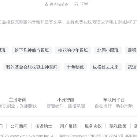
学霸
1788
神奇喵喵谷
正品授权完整版的音频和章节文字，支持免费在线阅读试听和未删减MP3
跟班
给下凡神仙当跟班
校花的少年跟班
北周小跟班
最强
我的女鬼跟班
跟班别闹
穿成男主跟班的我天天演戏
系统是
我的基金会想收容主神空间
十色秘藏
纵横过去未来
武道
班
拐个跟班当夫君
我成了大佬的跟班
网游之跟班杂记
八零奋斗小军嫂
倾城天下之五王夺妃
大道天经
重生之林家宝
主播培训
小雅智能
车联网平台
兼职副业，兴趣赚钱
智能硬件，连接赋能
自在出行，听我想听
们
公司新闻
招贤纳士
用户反馈
服务协议
隐私政策
2026
www.ximalaya.com lnc. ALL Rights Reserved
沪ICP备13027243号
客服热线