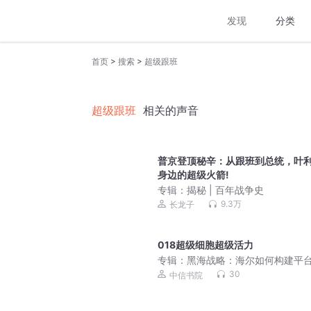
发现
分类
>
>
首页
搜索
超级跟班
超级跟班
相关的声音
普京登顶秘辛：从跟班到总统，叶
身边的超级火箭!
专辑：
揭秘 | 百年战争史
9.3万
长龙子
018超级细胞超级活力
专辑：
黑海战略：海尔如何构建平
态系统
30
中信书院