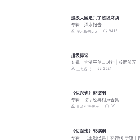
超级大国遇到了超级麻烦
专辑：
浑水报告
8415
浑水报告pro
超级捧逗
专辑：
方清平单口封神 | 冷面笑匠 |
集|精品存档
2821
三七说书
《怯跟班》郭德纲
专辑：
怯字经典相声合集
39
喜马相声来乐
《怯跟班》郭德纲
专辑：
【重温经典】郭德纲 于谦｜