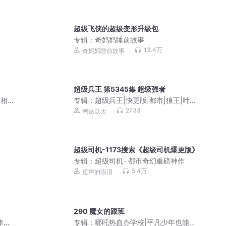
超级飞侠的超级变形升级包
专辑：
奇妈妈睡前故事
13.4万
奇妈妈睡前故事
超级兵王 第5345集 超级强者
 相声
专辑：
超级兵王|快更版|都市|狼王|叶谦|
步千帆|游海帆
2733
鸿达以太
超级司机-1173搜索《超级司机爆更版》
专辑：
超级司机- 都市奇幻重磅神作
5.4万
逆声的眼泪
290 魔女的跟班
捧腹
专辑：
哪吒热血办学校|平凡少年也能变