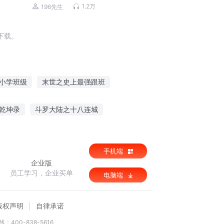
则-金枪大叔
1.2万
196先生
下载。
小学班级
末世之史上最强跟班
我跟班
网游之无限跟班
我的超级班级
乾坤录
斗罗大陆之十八连城
儿
乡野狂兵
混世天夜
幸运轮盘
手机端
企业版
员工学习，企业买单
电脑端
版权声明
自律承诺
：400-838-5616