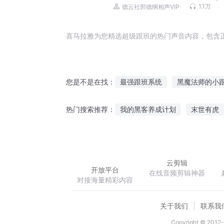
大笑精华集
1.1万
德云社郭德纲相声VIP
喜马拉雅为您精选超级跟班的热门声音内容，包含
最强跟班系统
黑魔法师的小
您是不是在找：
农女的跟班王爷
嗨小跟班
我的黑客养成计划
末世有虎
热门搜索推荐：
校花契约小跟班
红容的小跟
震惊我成了王者荣耀新英雄
云剪辑
开放平台
在线音频剪辑神器
对接海量精彩内容
关于我们
联系我
Copyright © 2012-