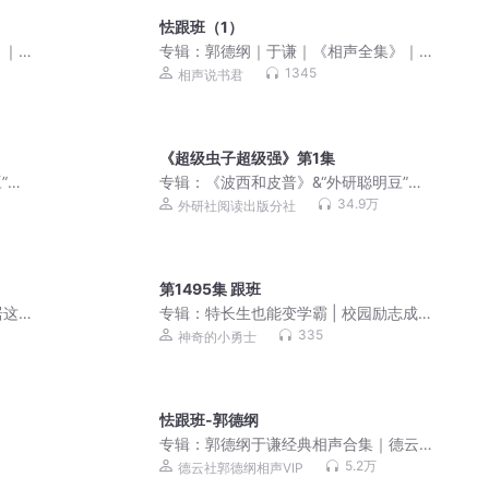
怯跟班（1）
》｜
专辑：
郭德纲｜于谦｜《相声全集》｜
传统经典
1345
相声说书君
《超级虫子超级强》第1集
”绘
专辑：
《波西和皮普》&“外研聪明豆”绘
本故事音频讲播合集
34.9万
外研社阅读出版分社
第1495集 跟班
居这
专辑：
特长生也能变学霸 | 校园励志成
案 |
长故事
335
神奇的小勇士
怯跟班-郭德纲
专辑：
郭德纲于谦经典相声合集｜德云
社爆笑名场面
5.2万
德云社郭德纲相声VIP