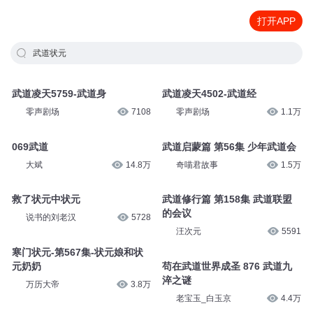
打开APP
武道状元
武道凌天5759-武道身
武道凌天4502-武道经
零声剧场
7108
零声剧场
1.1万
069武道
武道启蒙篇 第56集 少年武道会
大斌
14.8万
奇喵君故事
1.5万
救了状元中状元
武道修行篇 第158集 武道联盟
的会议
说书的刘老汉
5728
汪次元
5591
寒门状元-第567集-状元娘和状
元奶奶
苟在武道世界成圣 876 武道九
淬之谜
万历大帝
3.8万
老宝玉_白玉京
4.4万