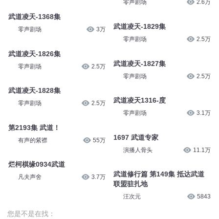
零声剧场
2.6万
武道凌天-1368集
武道凌天-1829集
零声剧场
3万
零声剧场
2.5万
武道凌天-1826集
武道凌天-1827集
零声剧场
2.5万
零声剧场
2.5万
武道凌天-1828集
武道凌天1316-度
零声剧场
2.5万
零声剧场
3.1万
第2193集 武道！
1697 武道专家
有声的紫襟
55万
演播人骨头
11.1万
烂柯棋缘0934武道
武道修行篇 第149集 抵达武道
凡夫声舍
3.7万
联盟驻扎地
汪次元
5843
您是不是在找：