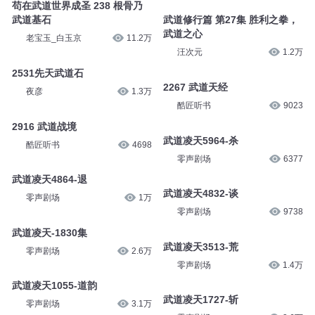
苟在武道世界成圣 238 根骨乃
武道基石
武道修行篇 第27集 胜利之拳，
武道之心
老宝玉_白玉京
11.2万
汪次元
1.2万
2531先天武道石
2267 武道天经
夜彦
1.3万
酷匠听书
9023
2916 武道战境
武道凌天5964-杀
酷匠听书
4698
零声剧场
6377
武道凌天4864-退
武道凌天4832-谈
零声剧场
1万
零声剧场
9738
武道凌天-1830集
武道凌天3513-荒
零声剧场
2.6万
零声剧场
1.4万
武道凌天1055-道韵
武道凌天1727-斩
零声剧场
3.1万