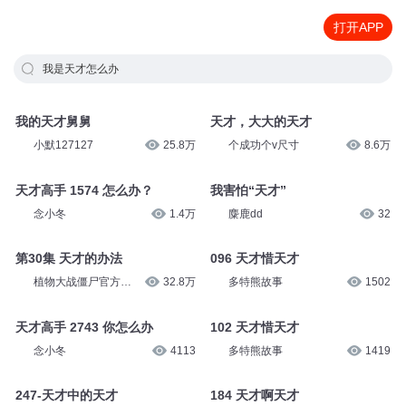
打开APP
我是天才怎么办
我的天才舅舅
天才，大大的天才
小默127127
25.8万
个成功个v尺寸
8.6万
天才高手 1574 怎么办？
我害怕“天才”
念小冬
1.4万
麋鹿dd
32
第30集 天才的办法
096 天才惜天才
植物大战僵尸官方频
32.8万
多特熊故事
1502
道
天才高手 2743 你怎么办
102 天才惜天才
念小冬
4113
多特熊故事
1419
247-天才中的天才
184 天才啊天才