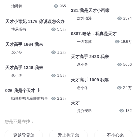
池乔舞
965
331.我是天才小画家
杰外动漫
2574
天才小毒妃 1176 你说该怎么办
博易听书
5.5万
0867-哈哈，我真是天才
一刀苏苏
19.6万
天才高手 1664 我来
念小冬
1.2万
天才高手 2423 我来
念小冬
5656
天才高手 1346 我来
念小冬
1.5万
天才高手 1009 我靠
念小冬
2.1万
026 我是个天才 上
呦呦鹿鸣儿童睡前故事
2.2万
天才
是乔安昂
132
您是不是在找：
穿越异界怎么办
爱上你了怎么办
一不小心来到远古