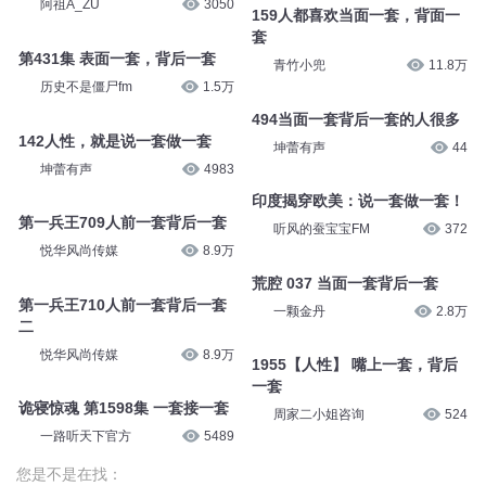
阿祖A_ZU
3050
159人都喜欢当面一套，背面一
套
第431集 表面一套，背后一套
青竹小兜
11.8万
历史不是僵尸fm
1.5万
494当面一套背后一套的人很多
142人性，就是说一套做一套
坤蕾有声
44
坤蕾有声
4983
印度揭穿欧美：说一套做一套！
第一兵王709人前一套背后一套
听风的蚕宝宝FM
372
悦华风尚传媒
8.9万
荒腔 037 当面一套背后一套
第一兵王710人前一套背后一套
一颗金丹
2.8万
二
悦华风尚传媒
8.9万
1955【人性】 嘴上一套，背后
一套
诡寝惊魂 第1598集 一套接一套
周家二小姐咨询
524
一路听天下官方
5489
您是不是在找：