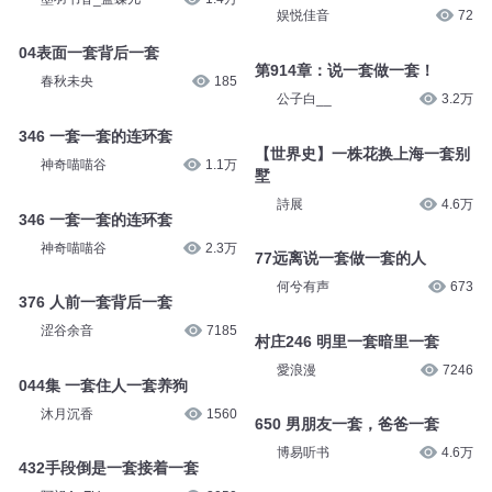
娱悦佳音
72
04表面一套背后一套
第914章：说一套做一套！
春秋未央
185
公子白__
3.2万
346 一套一套的连环套
【世界史】一株花换上海一套别
神奇喵喵谷
1.1万
墅
詩展
4.6万
346 一套一套的连环套
神奇喵喵谷
2.3万
77远离说一套做一套的人
何兮有声
673
376 人前一套背后一套
涩谷余音
7185
村庄246 明里一套暗里一套
愛浪漫
7246
044集 一套住人一套养狗
沐月沉香
1560
650 男朋友一套，爸爸一套
博易听书
4.6万
432手段倒是一套接着一套