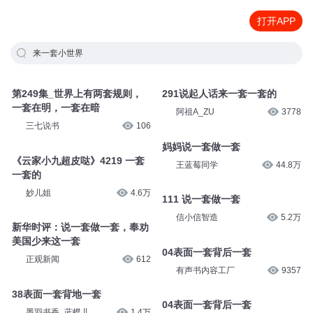
打开APP
来一套小世界
第249集_世界上有两套规则，
291说起人话来一套一套的
一套在明，一套在暗
阿祖A_ZU
3778
三七说书
106
妈妈说一套做一套
《云家小九超皮哒》4219 一套
王蓝莓同学
44.8万
一套的
妙儿姐
4.6万
111 说一套做一套
信小信智造
5.2万
新华时评：说一套做一套，奉劝
美国少来这一套
04表面一套背后一套
正观新闻
612
有声书内容工厂
9357
38表面一套背地一套
04表面一套背后一套
墨羽书香_蓝蝶儿
1.4万