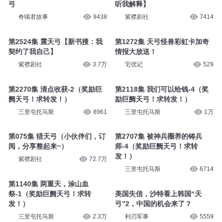
弓
听我解释】
奇喵君故事
9438
紫襟剧社
7414
第2524集 震天弓【新书搜：我
第1272集 天弓怪兽彩虹卡加奇
契约了我自己】
情报大放送！
紫襟剧社
3.7万
宅优记
529
第2270集 清点收获-2（奖励巨
第2118集 我们可以给钱-4（奖
阙天弓！求转发！）
励巨阙天弓！求转发！）
三里屯托马斯
8961
三里屯托马斯
1万
第075集 猎天弓（小伙伴们，订
第2707集 被神兵圈养的铸兵
阅，分享整起来~）
师-4（奖励巨阙天弓！求转
发！）
紫襟剧社
72.7万
三里屯托马斯
6714
第1140集 两重天，涂山血
祭-1（奖励巨阙天弓！求转
美国失信，沙特看上韩国“天
发！）
弓”2，中国的机会来了？
三里屯托马斯
2.3万
利刃军事
5559