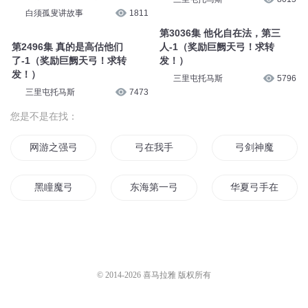
白须孤叟讲故事
1811
第3036集 他化自在法，第三
第2496集 真的是高估他们
人-1（奖励巨阙天弓！求转
了-1（奖励巨阙天弓！求转
发！）
发！）
三里屯托马斯
5796
三里屯托马斯
7473
您是不是在找：
网游之强弓
弓在我手
弓剑神魔
黑瞳魔弓
东海第一弓
华夏弓手在异世
穿越之魅影弓手
阳光下的弓箭手
异世人生之精灵弓
弓魔天下
无良弓手
异界弓箭传说
© 2014-
2026
喜马拉雅 版权所有
魔法弓神
魔弓战记
绝世神弓