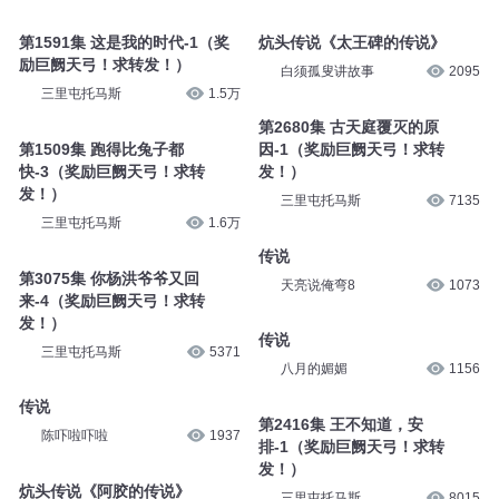
第1591集 这是我的时代-1（奖
炕头传说《太王碑的传说》
励巨阙天弓！求转发！）
白须孤叟讲故事
2095
三里屯托马斯
1.5万
第2680集 古天庭覆灭的原
第1509集 跑得比兔子都
因-1（奖励巨阙天弓！求转
快-3（奖励巨阙天弓！求转
发！）
发！）
三里屯托马斯
7135
三里屯托马斯
1.6万
传说
第3075集 你杨洪爷爷又回
天亮说俺弯8
1073
来-4（奖励巨阙天弓！求转
发！）
传说
三里屯托马斯
5371
八月的媚媚
1156
传说
第2416集 王不知道，安
陈吓啦吓啦
1937
排-1（奖励巨阙天弓！求转
发！）
炕头传说《阿胶的传说》
三里屯托马斯
8015