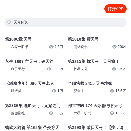
打开APP
天弓传说
第1886章 天弓
第1818集 震天弓！
六零一听书
6.2万
雨钧说书
2684
永生 1807 亡天弓，破天箭
第3215集 抗天弓！日月箭！
疯子天行
10.9万
怀谷文化
3.6万
《斩魔少年》080 天弓老人
全职法师 2455 天弓地弦
锋叔叔
1万
郭金非
15.6万
第2366集 噬血天弓，元始之门
都市神医 174 天水箭与射天弓
紫襟剧社
1.3万
六零一听书
16.2万
鸣武大陆篇 第168集 圣炎穿天
第2399集 破日天弓！【搜：请