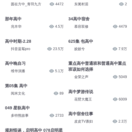
圆在方中_青羽九方
4472
东篱村居
2
那年高中
34高中宿舍
兆丰华
4.5万
慕容双修
4479
高中时期-2.28
625集 包高中
抖音蓝莓pro
23.5万
姣姣兮
7.9万
高中晚自习
重点高中普通班和普通高中重点
班该如何选择
维华演播
5.1万
金荣之声
5049
第05集 高中
高中梦游传说
阅米文化
89
花臂大魔王
6009
049 星轨高中
高中宿舍往事
多特熊故事
2733
皮皮TV寡妇
2.3万
规则怪谈，启明高中 078启明星