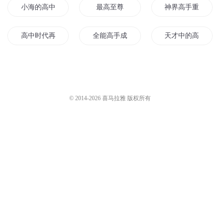
小海的高中生活
最高至尊
神界高手重生
高中时代再见了
全能高手成长记
天才中的高高手
校花的超凡高手
高手来了
我的青春之高中时
高校天师传
校花之天才高手
校花之至尊高手
© 2014-
2026
喜马拉雅 版权所有
高校大内高手
皇后至高无上
我的灵宠很高冷
龙战高手
我的王妃可高冷
美女的至尊全系高
高校生高中生活
我是异能高手