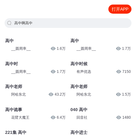
打开APP
高中啊高中
高中
高中
__圆周率__
1.6万
__圆周率__
1.7万
高中时
高中时候
__圆周率__
1.7万
有声优选
7150
高中老师
高中老师
阿哈东北
43.2万
阿哈东北
1.5万
高中诡事
040 高中
花臂大魔王
6.4万
回音社
1480
221集 高中
高中进士