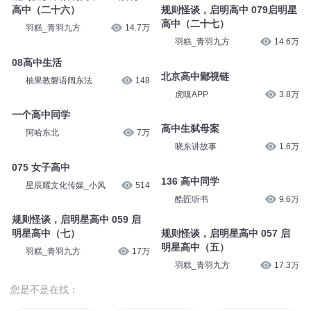
高中（二十六）
规则怪谈，启明高中 079启明星
高中（二十七）
羽糕_青羽九方
14.7万
羽糕_青羽九方
14.6万
08高中生活
北京高中鄙视链
柚果教磐语阔东法
148
虎嗅APP
3.8万
一个高中同学
高中生弑母案
阿哈东北
7万
晓东讲故事
1.6万
075 女子高中
136 高中同学
星辰耀文化传媒_小风
514
酷匠听书
9.6万
规则怪谈，启明星高中 059 启
明星高中（七）
规则怪谈，启明星高中 057 启
明星高中（五）
羽糕_青羽九方
17万
羽糕_青羽九方
17.3万
您是不是在找：