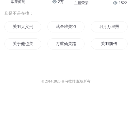
军策师兄
2万
主播荣荣
1522
您是不是在找：
关羽大义荆州
武圣唯关羽
明月万里照汉关
关于他也关于我
万重仙关路
关羽前传
汉时关之恋伊
我成了关羽
叛者之歌
圣武大帝关羽后传
叛世神魔
王的叛妃
© 2014-
2026
喜马拉雅 版权所有
汉时关墨
关于我关于你关于我们
武圣关羽
三国逆转之武圣关羽
叛天无双
天地可叛
汉时关之虎纹
公主叛国记