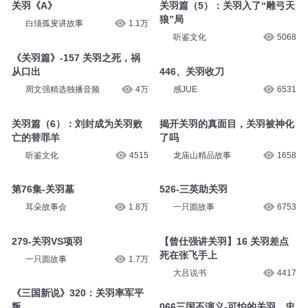
关羽《A》
关羽篇（5）：关羽入了“雕弓天
狼”局
白须孤叟讲故事
1.1万
听鉴文化
5068
《关羽篇》-157 关羽之死，祸
从口出
446、关羽收刀
周文强精选独播音频
4万
感JUE
6531
关羽篇（6）：刘封成为关羽败
揭开关羽的真面目，关羽被神化
亡的替罪羊
了吗
听鉴文化
4515
龙庙山精品故事
1658
第76集-关羽墓
526-三英助关羽
耳朵故事会
1.8万
一只圆故事
6753
279-关羽VS项羽
【曾仕强讲关羽】16 关羽差点
死在张飞手上
一只圆故事
1.7万
大吕说书
4417
《三国新说》320：关羽率军平
叛
066三国不演义-可怕的关羽，忠