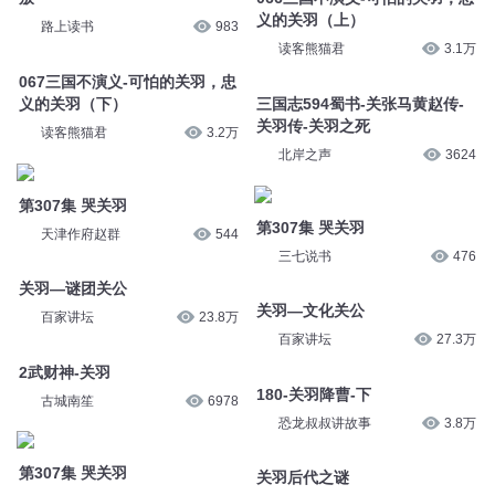
义的关羽（上）
路上读书
983
读客熊猫君
3.1万
067三国不演义-可怕的关羽，忠
义的关羽（下）
三国志594蜀书-关张马黄赵传-
关羽传-关羽之死
读客熊猫君
3.2万
北岸之声
3624
第307集 哭关羽
第307集 哭关羽
天津作府赵群
544
三七说书
476
关羽—谜团关公
关羽—文化关公
百家讲坛
23.8万
百家讲坛
27.3万
2武财神-关羽
180-关羽降曹-下
古城南笙
6978
恐龙叔叔讲故事
3.8万
第307集 哭关羽
关羽后代之谜