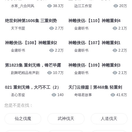
水寒_六合同风
38.3万
边江工作室
20万
绝世剑神第1606集 三重剑势
神雕侠侣-【110】神雕重剑4
天下书盟
2.7万
金庸听书
2.1万
神雕侠侣-【108】神雕重剑2
神雕侠侣-【107】神雕重剑1
金庸听书
2.2万
金庸听书
2.2万
第1823集 重剑无锋，锋芒毕露
神雕侠侣-【109】神雕重剑3
剧舞吧精品有声剧
10.7万
金庸听书
2.1万
021 重剑无锋，大巧不工（2）
天门云梯篇丨第468集 轻重剑
圣心菩提
140
奇喵君故事
41.6万
您是不是在找：
仙之伐魔
武神伐天
人道伐天