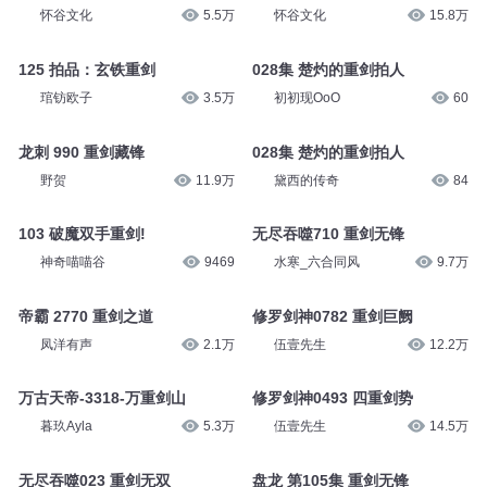
怀谷文化
5.5万
怀谷文化
15.8万
125 拍品：玄铁重剑
028集 楚灼的重剑拍人
琯钫欧子
3.5万
初初现OoO
60
龙刺 990 重剑藏锋
028集 楚灼的重剑拍人
野贺
11.9万
黛西的传奇
84
103 破魔双手重剑!
无尽吞噬710 重剑无锋
神奇喵喵谷
9469
水寒_六合同风
9.7万
帝霸 2770 重剑之道
修罗剑神0782 重剑巨阙
凤洋有声
2.1万
伍壹先生
12.2万
万古天帝-3318-万重剑山
修罗剑神0493 四重剑势
暮玖Ayla
5.3万
伍壹先生
14.5万
无尽吞噬023 重剑无双
盘龙 第105集 重剑无锋