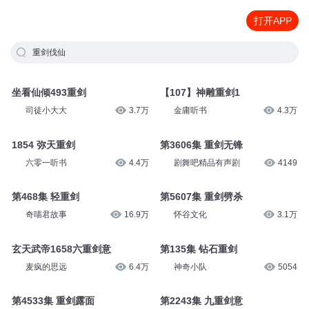
打开APP
重剑伐仙
坐看仙倾493重剑
【107】神雕重剑1
司徒小大大
3.7万
金庸听书
4.3万
1854 弥天重剑
第3606集 重剑无锋
六零一听书
4.4万
剧舞吧精品有声剧
4149
第468集 轻重剑
第5607集 重剑劈杀
奇喵君故事
16.9万
怀谷文化
3.1万
玄天武帝1658六重剑意
第135集 钻石重剑
麦疯的思远
6.4万
神奇小队
5054
第4533集 重剑露面
第2243集 九重剑意