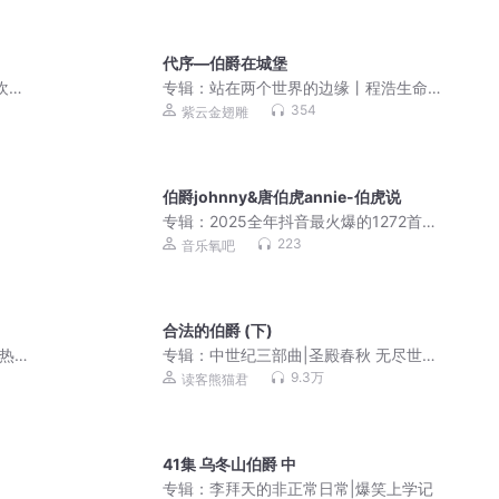
代序—伯爵在城堡
欢迎
专辑：
站在两个世界的边缘丨程浩生命
之作丨首届中国好书丨感动中国候选人
354
紫云金翅雕
伯爵johnny&唐伯虎annie-伯虎说
专辑：
2025全年抖音最火爆的1272首网
红热门流行歌曲
223
音乐氧吧
合法的伯爵 (下)
|热
专辑：
中世纪三部曲|圣殿春秋 无尽世界
永恒火焰|惠天言亮解读版
9.3万
读客熊猫君
41集 乌冬山伯爵 中
专辑：
李拜天的非正常日常|爆笑上学记