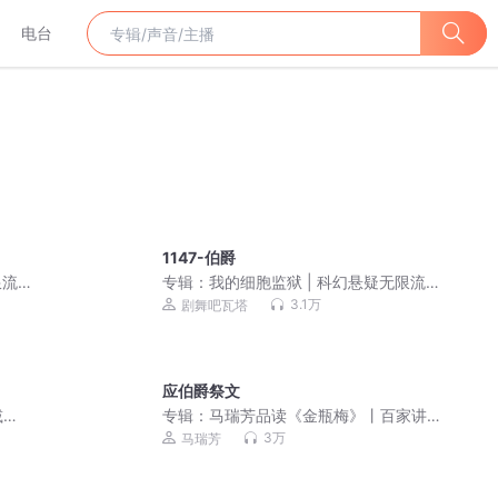
电台
1147-伯爵
流 |
专辑：
我的细胞监狱 | 科幻悬疑无限流 |
3D精品多人剧
3.1万
剧舞吧瓦塔
应伯爵祭文
减
专辑：
马瑞芳品读《金瓶梅》丨百家讲
坛名师讲解+多人有声剧演绎
3万
马瑞芳