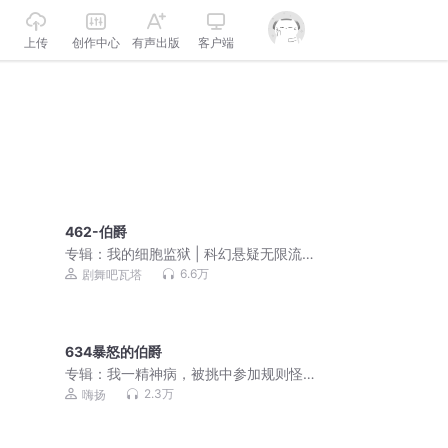
上传
创作中心
有声出版
客户端
462-伯爵
专辑：
我的细胞监狱 | 科幻悬疑无限流 |
3D精品多人剧
6.6万
剧舞吧瓦塔
634暴怒的伯爵
专辑：
我一精神病，被挑中参加规则怪
谈 | 悬疑爆笑 | 嗨扬演播 | 多人有声剧
2.3万
嗨扬