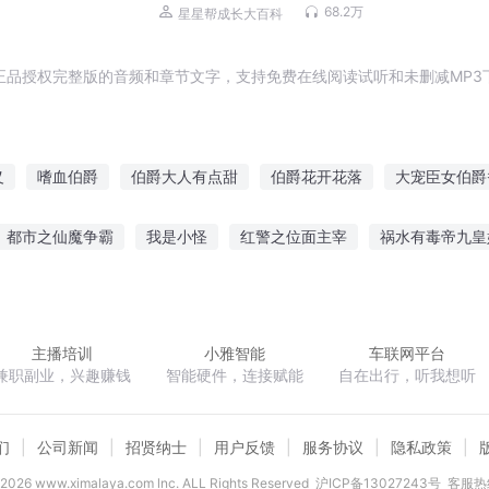
68.2万
星星帮成长大百科
正品授权完整版的音频和章节文字，支持免费在线阅读试听和未删减MP3
义
嗜血伯爵
伯爵大人有点甜
伯爵花开花落
大宠臣女伯爵
异界之亡灵伯爵
伯爵兴起
与伯爵同居的日子
伯爵海格
都市之仙魔争霸
我是小怪
红警之位面主宰
祸水有毒帝九皇
烧饼小妹
伯爵的旅途
刀塔山伯爵
修仙
穿越的我原来一开始就是最强了
夏天这么短思念那么长
主播培训
小雅智能
车联网平台
兼职副业，兴趣赚钱
智能硬件，连接赋能
自在出行，听我想听
们
公司新闻
招贤纳士
用户反馈
服务协议
隐私政策
2026
www.ximalaya.com lnc. ALL Rights Reserved
沪ICP备13027243号
客服热线