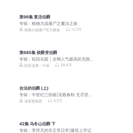
第96集 复活伯爵
专辑：
植物大战僵尸之魔法之旅
12.5万
植物大战僵尸官方频道
第685集 侯爵变伯爵
专辑：
轮回乐园｜全网人气最高的无限
流
38.4万
悦音涟漪丶不倾
合法的伯爵 (上)
专辑：
中世纪三部曲|圣殿春秋 无尽世界
永恒火焰|惠天言亮解读版
9.3万
读客熊猫君
42集 乌冬山伯爵 下
专辑：
李拜天的非正常日常|爆笑上学记