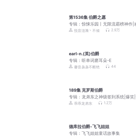
第1536集 伯爵之愿
专辑：
惊悚乐园丨无限流霸榜神作|
来到，惊悚乐园|多人有声剧
2.9万
悦音涟漪丶不倾
earl-n.(英)伯爵
专辑：
听单词磨耳朵-E
44
馨音袅袅不断绝
189集 克罗斯伯爵
专辑：
龙弟东之神级签到系统|爆笑
血|冒险|海贼王
1.2万
乖乖龙弟东
德库拉伯爵-飞飞姐姐
专辑：
飞飞姐姐童话故事集