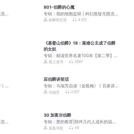
801-伯爵的心魔
流 |
专辑：
我的细胞监狱 | 科幻悬疑无限流 |
3D精品多人剧
4.9万
剧舞吧瓦塔
《基督山伯爵》18：落难公主成了伯爵
的女奴
专辑：
精读世界名著100本【第二季】丨
诺贝尔文学奖丨黑塞、毛姆、博尔赫斯
2997
路上读书
应伯爵讲笑话
著丨
专辑：
马瑞芳品读《金瓶梅》丨百家讲
坛名师讲解+多人有声剧演绎
2.9万
马瑞芳
30 加富尔伯爵
流 |
专辑：
爱的教育|陪伴几代人成长的温情
经典
49
凤凰书苑