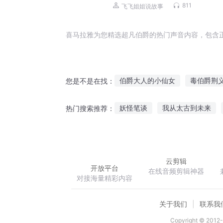
811
飞飞姐姐说故事
喜马拉雅为您精选超凡伯爵的热门声音内容，包含
伯爵大人的小仙女
毒伯爵荆
您是不是在找：
蔷薇女伯爵
早安伯爵大人
妖怪笔谈
我从太古到未来
热门搜索推荐：
穿越之伯爵小姐日常
伯爵的
权倾贵女
轩辕隋唐
丹药
云剪辑
开放平台
在线音频剪辑神器
对接海量精彩内容
关于我们
联系我
Copyright © 2012-