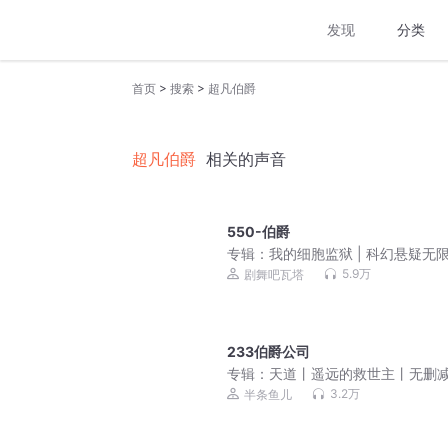
发现
分类
>
>
首页
搜索
超凡伯爵
超凡伯爵
相关的声音
550-伯爵
专辑：
我的细胞监狱 | 科幻悬疑无限
3D精品多人剧
5.9万
剧舞吧瓦塔
233伯爵公司
专辑：
天道丨遥远的救世主丨无删
（全免费）
3.2万
半条鱼儿