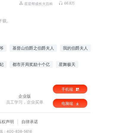
66.8万
星星帮成长大百科
下载。
爷
基督山伯爵之伯爵夫人
我的伯爵夫人
伯爵时间之轮
夏洛克伯爵
妃
都市开局奖励十个亿
星舞极天
迷失海底城
明侠补遗录
手机端
企业版
员工学习，企业买单
电脑端
版权声明
自律承诺
：400-838-5616