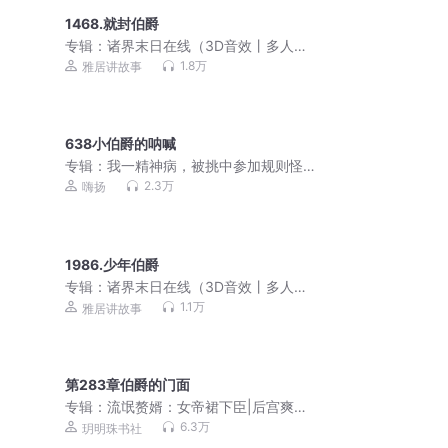
1468.就封伯爵
专辑：
诸界末日在线（3D音效丨多人丨
VIP免费）
1.8万
雅居讲故事
638小伯爵的呐喊
专辑：
我一精神病，被挑中参加规则怪
谈 | 悬疑爆笑 | 嗨扬演播 | 多人有声剧
2.3万
嗨扬
1986.少年伯爵
专辑：
诸界末日在线（3D音效丨多人丨
VIP免费）
1.1万
雅居讲故事
第283章伯爵的门面
专辑：
流氓赘婿：女帝裙下臣|后宫爽文|
爆笑脑洞|多人精品
6.3万
玥明珠书社