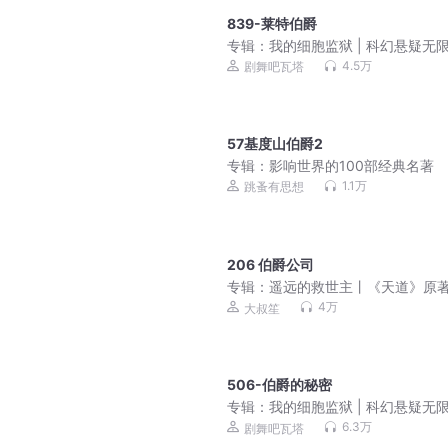
839-莱特伯爵
专辑：
我的细胞监狱 | 科幻悬疑无限
3D精品多人剧
4.5万
剧舞吧瓦塔
57基度山伯爵2
专辑：
影响世界的100部经典名著
1.1万
跳蚤有思想
206 伯爵公司
专辑：
遥远的救世主丨《天道》原
无删减版（免费畅听）
4万
大叔笙
506-伯爵的秘密
专辑：
我的细胞监狱 | 科幻悬疑无限
3D精品多人剧
6.3万
剧舞吧瓦塔