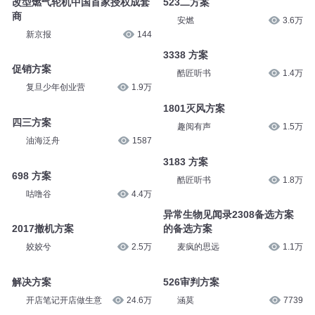
改型燃气轮机中国首家授权成套
523二方案
商
安燃
3.6万
新京报
144
3338 方案
促销方案
酷匠听书
1.4万
复旦少年创业营
1.9万
1801灭风方案
四三方案
趣阅有声
1.5万
油海泛舟
1587
3183 方案
698 方案
酷匠听书
1.8万
咕噜谷
4.4万
异常生物见闻录2308备选方案
2017撤机方案
的备选方案
姣姣兮
2.5万
麦疯的思远
1.1万
解决方案
526审判方案
开店笔记开店做生意
24.6万
涵莫
7739