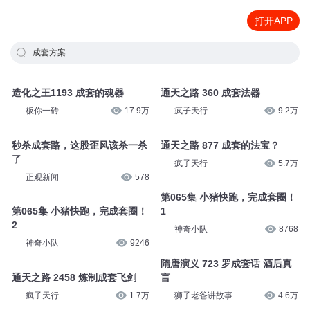
打开APP
成套方案
造化之王1193 成套的魂器
通天之路 360 成套法器
板你一砖
17.9万
疯子天行
9.2万
秒杀成套路，这股歪风该杀一杀
通天之路 877 成套的法宝？
了
疯子天行
5.7万
正观新闻
578
第065集 小猪快跑，完成套圈！
第065集 小猪快跑，完成套圈！
1
2
神奇小队
8768
神奇小队
9246
隋唐演义 723 罗成套话 酒后真
通天之路 2458 炼制成套飞剑
言
疯子天行
1.7万
狮子老爸讲故事
4.6万