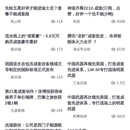
先给五星好评才能进迪士尼？套
神道丹尊2212-成套(订阅，点
餐不能成套路
赞，好评一个也不能少哟)
纸上听
119
何其
4168
流水线上的“假富豪”：5.8元可
腾讯“龙虾”成套批发， 布局智
购买成套豪车素材
能体火力全开 ？
新京报
173
涨乐早点听
6135
我国首次在低压成套设备领域主
中国武器再领先美国，打造成套
导制定的国际标准正式发布
先进体系，LW-30专打战场明星
武器
新京报
110
三金武器
1.3万
第21套成套动作！张博恒获得体
操男子单杠铜牌，巴黎之旅收获
中国武器再次领先美国，打造成
2银1铜
套先进体系，专打战场上的明星
武器
九派新闻
245
时事热评
3410
杰瑞股份：公司是西门子能源航