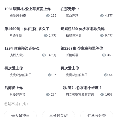
1981琪琪格-爱上草原爱上你
在那无形中
翠微居士95
172
寒白声惑
4.8万
第1490句：你在那住多久了
锦庭娇390 你少在那欺负她
粤语学院
1.7万
糖醋奥利奥
6.4万
1294 你在那边还好么
第2267集 少主在那里等你
演播人骨头
14.5万
昕桐昕语
363
再次爱上你
再次爱上你
慢慢成熟的梨子
96
慢慢成熟的梨子
64
后悔爱上你
《财道》-你在那个维度？
只爱好声音
274
周文强财富教育咨询
1667
您是不是在找：
每天超神三分钟
三分钟英雄
竹马分分钟毁灭世