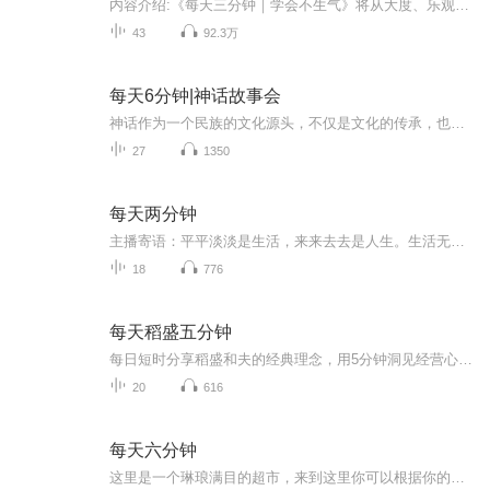
内容介绍:《每天三分钟｜学会不生气》将从大度、乐观、忍让等方面入手，用简单流畅的语言、生动形象的故事，向听者讲述在生活中不生气的智慧！心量大小决定人生苦乐。播出时间:每周二、周四、周六22:00更新，欢迎关注评论主播介绍:憨逗毕业于北京外国语大学英语专业，辅修播音主持专业
43
92.3万
每天6分钟|神话故事会
神话作为一个民族的文化源头，不仅是文化的传承，也是精神的传承，怎能不读不知？关键是怎么读。各路大神如画卷般浅步缓行，不仅为孩子展现出一部浩浩荡荡的“上古中国史”，更是在用自己的精神和品格，滋养着阅读这些神话故事的孩子。这就是让我们的孩子从小阅读中国神话的终极意义。
27
1350
每天两分钟
主播寄语：平平淡淡是生活，来来去去是人生。生活无求心自淡！
18
776
每天稻盛五分钟
每日短时分享稻盛和夫的经典理念，用5分钟洞见经营心法，解锁人生与事业的进阶密码。以5分钟为窗口，拆解稻盛和夫的成功逻辑，让经营、管理与生活智慧融入日常。
20
616
每天六分钟
这里是一个琳琅满目的超市，来到这里你可以根据你的喜爱和需求，选择自己喜欢的所需。而且都是免费的。主播寄语: