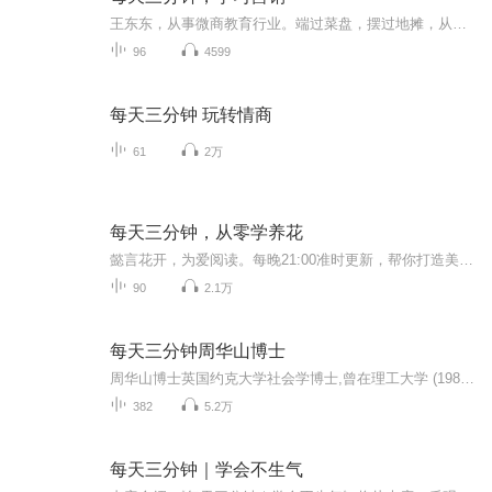
王东东，从事微商教育行业。端过菜盘，摆过地摊，从无背景没人脉，迷茫无望到找到方向死磕2年坚持不懈，凭借真实，坚持，抓住移动互联网机遇，帮助服务影响千万微商人次,专注服务于一线拼搏的个人微商找到方向，实现自我价值。推动微商行业健康发展。并被...
96
4599
每天三分钟 玩转情商
61
2万
每天三分钟，从零学养花
懿言花开，为爱阅读。每晚21:00准时更新，帮你打造美丽花园。 旨在从新手入门的角度出发，根据花卉分类方法，选取了近90种简单易养的花卉，用通俗易懂的语言讲述每种花卉的生态习性、养护方法、健康功能及其繁殖等基础知识……
90
2.1万
每天三分钟周华山博士
周华山博士英国约克大学社会学博士,曾在理工大学 (1988-1991年)和香港大学 (1994-1998年)教授社会学与心理分析, 著书30本。 1999年,到云南山区「女儿国」生活了五年,进行学术研究,返港后在一间情绪病友协会担任总干事。...
382
5.2万
每天三分钟｜学会不生气