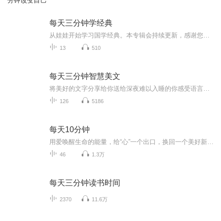
分钟改变自己
每天三分钟学经典
从娃娃开始学习国学经典。本专辑会持续更新，感谢您的支持和关注。
13
510
每天三分钟智慧美文
将美好的文字分享给你送给深夜难以入睡的你感受语言的艺术魅力品味生活的美好感受体会文字的优雅深邃汲取前人的智慧结晶
126
5186
每天10分钟
用爱唤醒生命的能量，给“心”一个出口，换回一个美好新世界;捍卫“正常人”的正常生活，在生命的大多数时间里，遇见真正的自己，为美好世界送出一份力量。
46
1.3万
每天三分钟读书时间
2370
11.6万