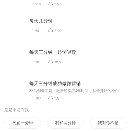
918
3.5万
每天几分钟
66
2700
每天三分钟一起学唱歌
18
18万
每天三分钟成功做微营销
85后创业宝妈，微营销实战4年时间，从最开始的小白，到现在的千人团队带头人，一路总结实战经验，借助该平台为大家分享经验，方法，希望在创业路上的小伙伴们少走弯路！我是玉婷，一个励志的85后创业宝妈！等你哦！
163
3万
您是不是在找：
死前一分钟
我和两分钟后的我
我对你不是三分钟