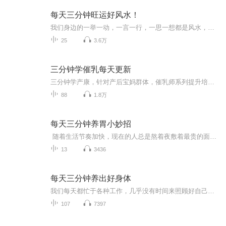
每天三分钟旺运好风水！
我们身边的一举一动，一言一行，一思一想都是风水，风水其实就在你我身边。只要心存善念，积极向上你会有一个风生水起的好人生！ 风水并不是虚无缥缈的，而是先祖们在漫长的自然生活环境中总结出来的，换言之就是有生存环境的地方就有风水，有风水就有好的坏的。 本专辑的目的在于让大家从生活的点滴做起，以举手之劳取得好风水，能够趋吉避凶，风生水起的过好每一天！
25
3.6万
三分钟学催乳每天更新
三分钟学产康，针对产后宝妈群体，催乳师系列提升培训，产康师系列提升培训，广发对养生关注者的每天三分钟的练习机会，客户想需要啥，我们提供啥！！！主播简介，中海老师，从事教育培训行业十几年一线经验，二十几年的中医理论结合十几年的培训服务心得，师从军事医学院李勇博士！中海老师现在任中国智慧产业联盟慢病康复委员会会员，男性催乳师讲师华北第一人，产后康复师讲师，中国母婴健康研习社委员，领跑营养家政服务有限公司董事长，源于对行业的热爱始于对行业的忠诚愿意帮助更多的人助力成功！！！
88
1.8万
每天三分钟养胃小妙招
随着生活节奏加快，现在的人总是熬着夜敷着最贵的面膜，嘴上说着养生，实际各种辛辣刺激的火锅、麻辣烫却照吃不误，殊不知我们的肠胃功能在慢慢减弱，本专辑着重讲解老胃病的调理，听完后望大家好好善待自己的肠胃。
13
3436
每天三分钟养出好身体
我们每天都忙于各种工作，几乎没有时间来照顾好自己的身体，很少有人注意到自己的身体健康问题，久而久之我们的身体就会表现出各种问题，终于有一天我们的身体也会慢慢的垮掉!因此，不管怎样的忙碌生活我们都不能忘记自己的身体，俗话说得好：身体是革命的...
107
7397