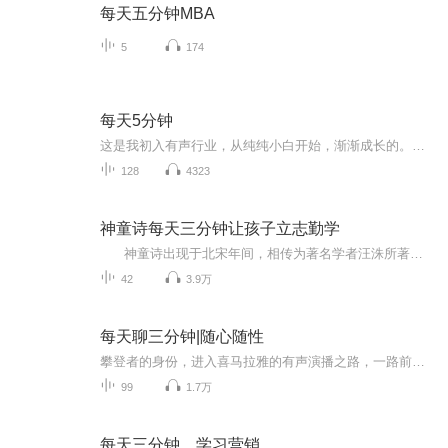
每天五分钟MBA
5
174
每天5分钟
这是我初入有声行业，从纯纯小白开始，渐渐成长的。。。
128
4323
神童诗每天三分钟让孩子立志勤学
神童诗出现于北宋年间，相传为著名学者汪洙所著。但严格来说，神童诗是一部诗歌合集，它集合了汪洙的劝学诗以及南北朝、隋唐时期的一些诗作，其中不乏李白等诗歌大家的作品。神童诗所选诗歌都是朗朗上口的五言绝句，文字形象生动，画面感强，易...
42
3.9万
每天聊三分钟|随心随性
攀登者的身份，进入喜马拉雅的有声演播之路，一路前行，一路成长，感恩每一个留言每一句评价，继续持之以恒的勇攀高峰
99
1.7万
每天三分钟，学习营销