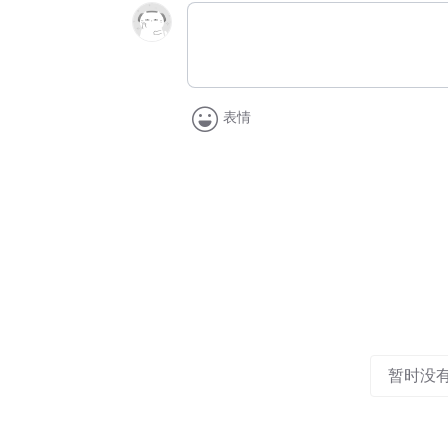
表情
暂时没