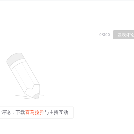
发表评
0
/
300
有评论，下载
喜马拉雅
与主播互动