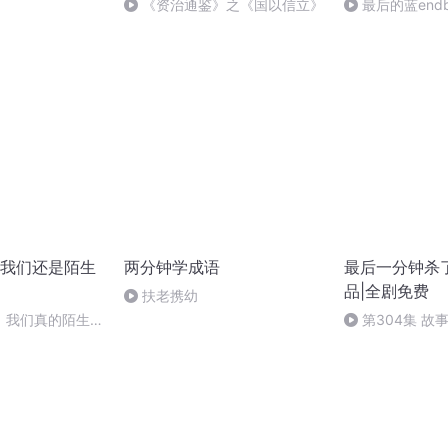
《资治通鉴》之《国以信立》
最后的蓝endb
我们还是陌生
两分钟学成语
最后一分钟杀
品|全剧免费
扶老携幼
，我们真的陌生
第304集 故
结）