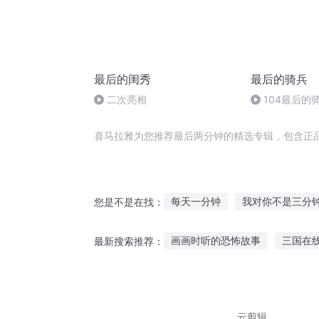
最后的闺秀
最后的骑兵
二次亮相
104最后的
缩混
喜马拉雅为您推荐最后两分钟的精选专辑，包含正
每天一分钟
我对你不是三分
您是不是在找：
剑分两界
调快一分钟
三
画画时听的恐怖故事
三国在
最新搜索推荐：
国家分配的alpha对我一见钟
真假琪琪故事在线听
睡觉听
花语成行故事在线听
爱笑小
云剪辑