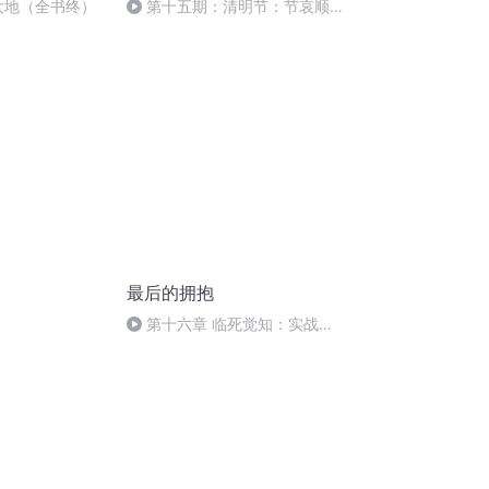
子大地（全书终）
第十五期：清明节：节哀顺
变？哀伤和思念是我们的权力！
最后的拥抱
第十六章 临死觉知：实战手
册.m4a