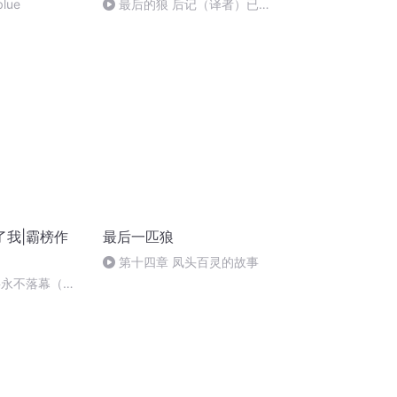
lue
最后的狼 后记（译者）已完
结
了我|霸榜作
最后一匹狼
第十四章 凤头百灵的故事
事永不落幕（完