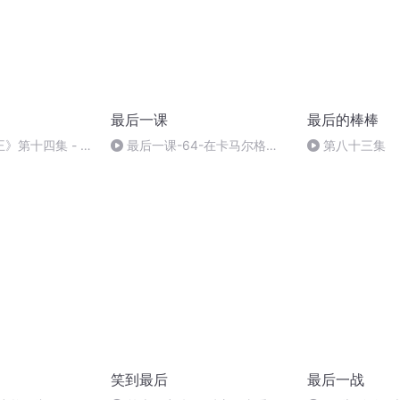
最后一课
最后的棒棒
》第十四集 - 狼
最后一课-64-在卡马尔格
第八十三集
一群（下）
（五）-（完)
笑到最后
最后一战