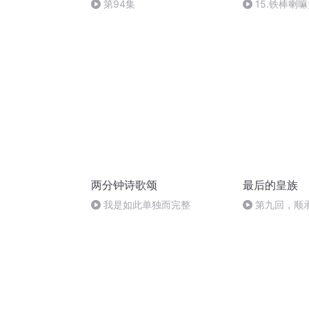
第94集
15.铁棒喇
两分钟诗歌颂
最后的皇族
我是如此单独而完整
第九回，顺