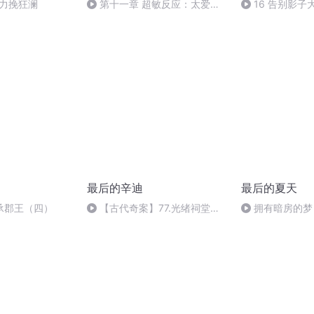
嘛力挽狂澜
第十一章 超敏反应：太爱干
16 告别影
净也是罪吗？
最后的辛迪
最后的夏天
承郡王（四）
【古代奇案】77.光绪祠堂丑
拥有暗房的梦
闻案(2)