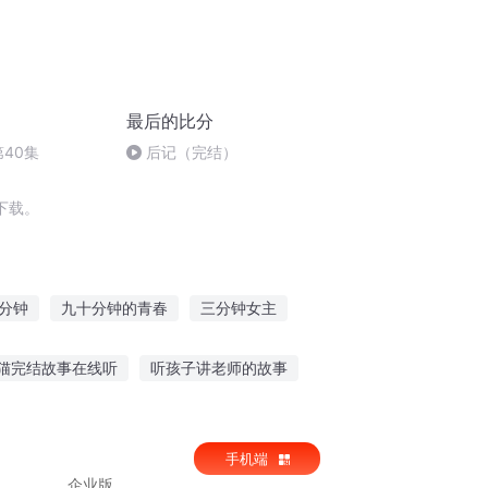
最后的比分
40集
后记（完结）
下载。
分钟
九十分钟的青春
三分钟女主
爱恋
分分钟沦陷
猫完结故事在线听
听孩子讲老师的故事
女孩听老头讲故事视频
手机端
企业版