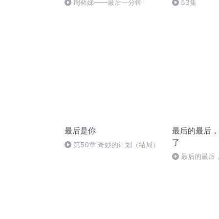
周藓娣——最后一分钟
53集
最后是你
最后的最后，
了
第50章 奇妙的计划（结局）
最后的最后
了……