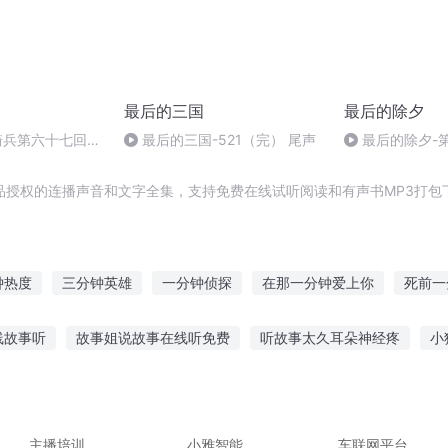
最后的三国
最后的除夕
骑兵第六十七回_
最后的三国-521（完） 尾声
最后的除夕-第
品授权的连播声音和文字全集，支持免费在线试听阅读和有声书MP3打包
钟热度
三分钟英雄
一分钟侦探
在那一分钟爱上你
死前一
十分钟热度
我和两分钟后的我
我能时停五分钟
穿越之五分钟
线故事听
故事姐说故事在线听免费
听故事太久耳朵神经疼
小
只要一分钟
三分钟剑侠
人魄两分
每天超神三分钟
歌还是听故事好
听恐龙故事搞笑头像女孩
贝贝熊系列图书听故事
孩故事在线听
风车红军故事在线听
儿童故事睡前听老虎拔牙
主播培训
小雅智能
车联网平台