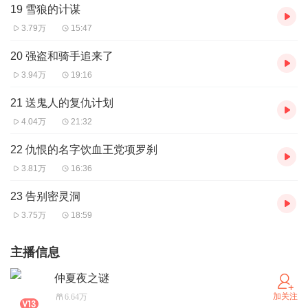
19 雪狼的计谋
3.79万
15:47
20 强盗和骑手追来了
3.94万
19:16
21 送鬼人的复仇计划
4.04万
21:32
22 仇恨的名字饮血王党项罗刹
3.81万
16:36
23 告别密灵洞
3.75万
18:59
主播信息
仲夏夜之谜
加关注
6.64万