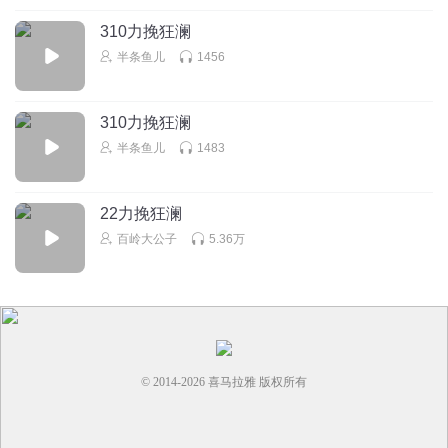
杨不同
310力挽狂澜
好听
半条鱼儿
1456
回复
2020-03-21
1
310力挽狂澜
微微暖风_b1
半条鱼儿
1483
真好听。
回复
2019-09-22
1
22力挽狂澜
百岭大公子
5.36万
© 2014-
2026
喜马拉雅 版权所有