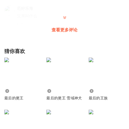
厄好乐海
父亲叫什么
回复
2017-04-21
4
查看更多评论
邂簪
回复 @
厄好乐海
:
汉扎西
猜你喜欢
1837878gghb
太好了终于找到了，以前听过
回复
2018-09-13
2
沈飞照片书
回复 @
1837878gghb
:
我也是
8872
3761
1505
最后的獒王
最后的獒王 雪域神犬
最后的王族
赵原禄
好听,很喜欢
回复
2017-11-16
3
仲夏夜之谜
回复 @
赵原禄
:
谢谢支持