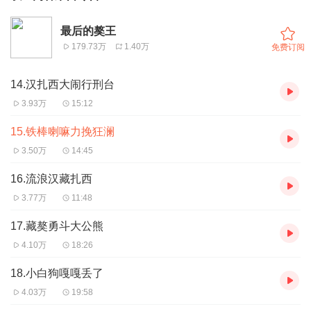
最后的獒王
179.73万
1.40万
免费订阅
14.汉扎西大闹行刑台
3.93万
15:12
15.铁棒喇嘛力挽狂澜
3.50万
14:45
16.流浪汉藏扎西
3.77万
11:48
17.藏獒勇斗大公熊
4.10万
18:26
18.小白狗嘎嘎丢了
4.03万
19:58