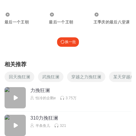
2.25万
2.77万
1694
醉落梵间_dr
最后一个王朝
最后一个王朝
王季庆的最后八堂课
唠唠嗑
回复
2017-07-07
3
换一批
听友262495956
我已经听了四五遍了
相关推荐
回复
2022-01-30
2
回天挽狂澜
武挽狂澜
穿越之力挽狂澜
某天穿越成
1316463109
世界是由爱构成的，没有爱就没有这个世界。
力挽狂澜
回复
2021-04-05
2
怕冷的企鹅e
3.75万
听友21922309
310力挽狂澜
这集修改了么
半条鱼儿
321
回复
2017-03-29
2