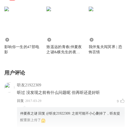
3445
48.82万
137.61万
影响你一生的47部电
致遥远的青春|仲夏夜
我伴鬼夫闯冥界 | 恐
影
之谜&横先生的夜晚
怖言情
精品双播
用户评论
听友21922309
听过 没发现之前有什么问题呢 但再听还是好听
回复
2017-03-29
9
仲夏夜之谜
回复 @
听友21922309
:
之前可能不小心删掉了，听友提
醒重新上传了