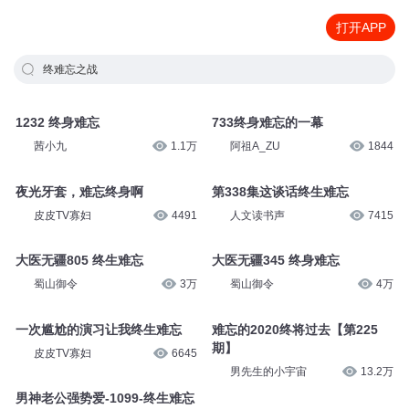
打开APP
终难忘之战
1232 终身难忘
733终身难忘的一幕
茜小九
1.1万
阿祖A_ZU
1844
夜光牙套，难忘终身啊
第338集这谈话终生难忘
皮皮TV寡妇
4491
人文读书声
7415
大医无疆805 终生难忘
大医无疆345 终身难忘
蜀山御令
3万
蜀山御令
4万
一次尴尬的演习让我终生难忘
难忘的2020终将过去【第225
期】
皮皮TV寡妇
6645
男先生的小宇宙
13.2万
男神老公强势爱-1099-终生难忘