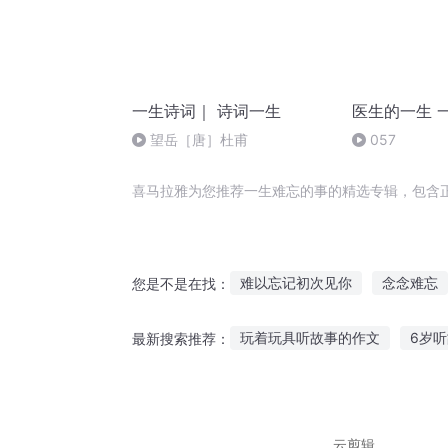
一生诗词｜ 诗词一生
医生的一生 
望岳［唐］杜甫
057
喜马拉雅为您推荐一生难忘的事的精选专辑，包含
难以忘记初次见你
念念难忘
您是不是在找：
余生太长你太难忘
九九难忘
玩着玩具听故事的作文
6岁
最新搜索推荐：
你是如此的难以忘记
重生之
听爸爸讲故事配音
听长篇情
怀孕喜欢听搞笑灵异故事
听
云剪辑