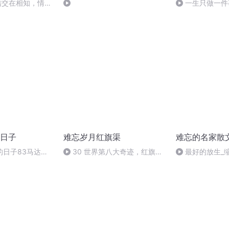
结交在相知，情谊
一生只做一件
挂）
日子
难忘岁月红旗渠
难忘的名家散
的日子83马达加
30 世界第八大奇迹，红旗渠
最好的放生_
朋友的一次亲密接
的故事#怀旧经典影视 #影视解
说 #红旗渠