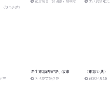
读后感言（第四篇）贾朝君
357.兵情难忘
：《战马奔腾》
终生难忘的睿智小故事
《难忘经典》
尾声
为抗疫英雄点赞
难忘经典39