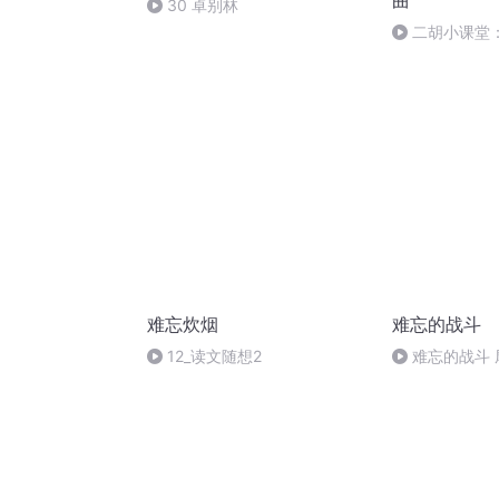
曲
30 卓别林
二胡小课堂
难忘炊烟
难忘的战斗
12_读文随想2
难忘的战斗 