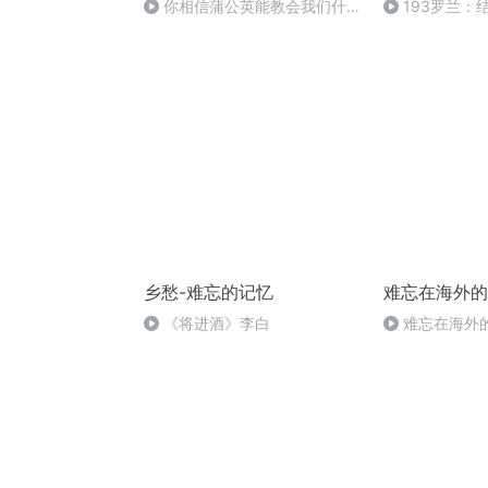
你相信蒲公英能教会我们什么
193罗兰：
吗？
重千金03
乡愁-难忘的记忆
难忘在海外的
《将进酒》李白
难忘在海外
斯加：和黑人
触(完)