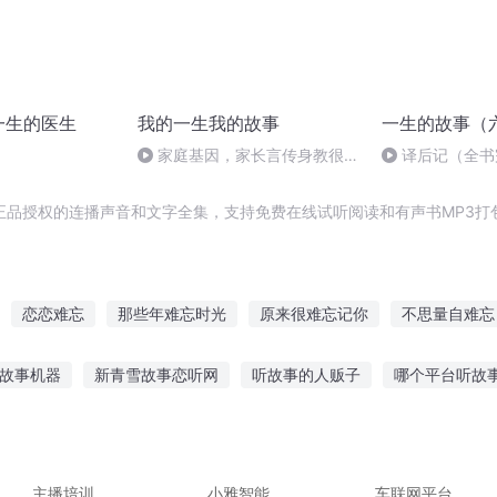
一生的医生
我的一生我的故事
一生的故事（
家庭基因，家长言传身教很重
译后记（全书
要
正品授权的连播声音和文字全集，支持免费在线试听阅读和有声书MP3打
恋恋难忘
那些年难忘时光
原来很难忘记你
不思量自难忘
不思量难相忘
那年初夏难忘高中
即使离别也难相忘
回忆
听故事机器
新青雪故事恋听网
听故事的人贩子
哪个平台听故
意难忘
因为付出所以难忘
难忘的海中之旅
感故事连集
听故事智能音响测评
西班牙野蛮故事在线听
小学
规则怪谈鬼故事
海的女儿 听故事
讲给儿子听的故事超短
主播培训
小雅智能
车联网平台