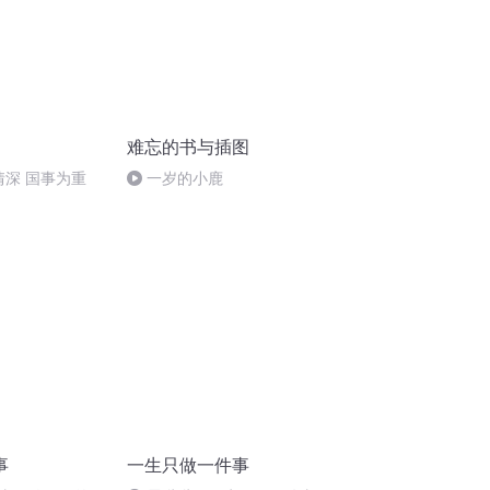
难忘的书与插图
情深 国事为重
一岁的小鹿
事
一生只做一件事