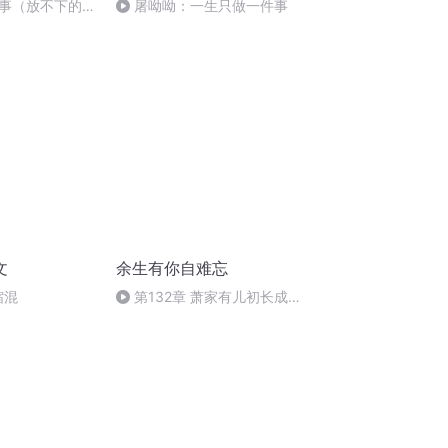
事（放不下的牵
屠呦呦：一生只做一件事
文
余生有你自难忘
缩混
第132章 萧家有儿初长成
（二）