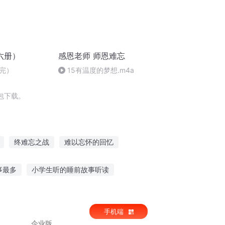
六册）
感恩老师 师恩难忘
完）
15有温度的梦想.m4a
包下载。
终难忘之战
难以忘怀的回忆
难忘遗忘回忆
花已谢情难忘
难忘的爱
事最多
小学生听的睡前故事听读
生听故事神器随身听
手机端
企业版