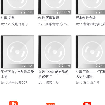
9506
43.6万
69
红歌摇滚
红歌 民歌联唱
经典红歌专辑
by：
石头是否有心
by：
凤梨青青_永不断更
by：
曹老师朗读之
1.4万
6.1万
52
学艺下山，当红歌星爱
红歌100首 献给党诞
红歌巨作——《平
上我
辰90周年
大捷》组歌
by：
风中歌者007
by：
酱紫小爱
by：
五台山之音