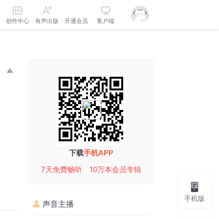
创作中心
有声出版
开通会员
客户端
下载
手机APP
7天免费畅听
10万本会员专辑
手机版
声音主播