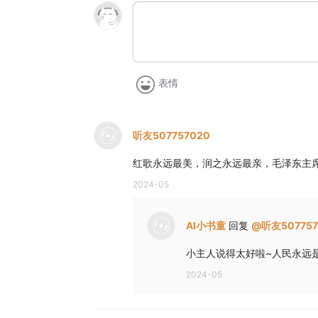
表情
听友507757020
红歌永远最美，润之永远最亲，毛泽东主
2024-05
AI小书童
回复
@
听友507757
小主人说得太好啦~人民永远
2024-05