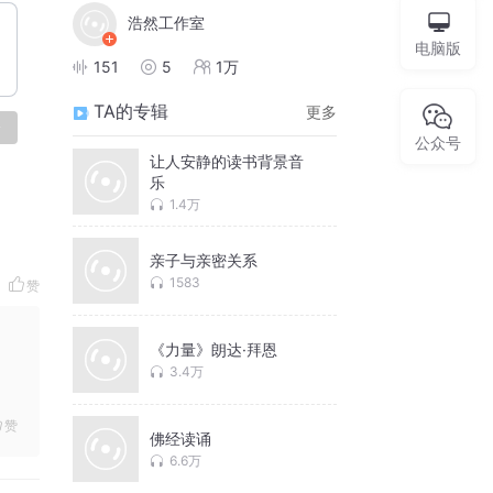
浩然工作室
电脑版
151
5
1万
TA的专辑
更多
论
公众号
让人安静的读书背景音
乐
1.4万
亲子与亲密关系
1583
赞
《力量》朗达·拜恩
3.4万
赞
佛经读诵
6.6万