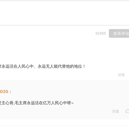
发表评
0
/
300
席永远活在人民心中、永远无人能代替他的地位！
回复
020
：
是主心骨,毛主席永远活在亿万人民心中呀~
回复