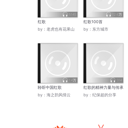
5145
12.6万
红歌
红歌100首
by：
老虎也有花果山
by：
东方城市
1.4万
314
聆听中国红歌
红歌的精神力量与传承
by：
海之韵风情云
by：
纪保超的分享