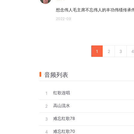
想念伟人毛主席不忘伟人的丰功伟绩传承
2022-09
1
2
3
4
音频列表
红歌连唱
1
高山流水
2
难忘红歌78
3
难忘红歌70
4