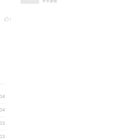
尔哈赤到末代皇帝溥仪|
大宇茶馆
康熙雍正乾隆
1
04
04
03
03