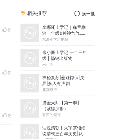
相关推荐
换一批
李哪吒上学记｜稀里糊
赞
涂一年级&神神气气二年
级
东海小学广播站
米小圈上学记:一二三年
级 | 畅销出版物
米小圈
赞
神秘复苏|悬疑惊悚|灵
异|多人有声剧
北冥有声
摸金天师【第一季】
（紫襟演播）
有声的紫襟
赞
话说清朝丨大宇茶馆细
说清朝三百年历史|从努