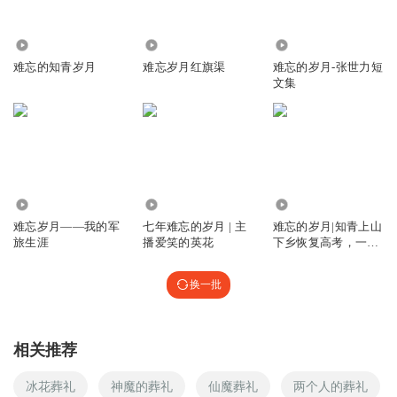
184.83万
3172
1309
难忘的知青岁月
难忘岁月红旗渠
难忘的岁月-张世力短
文集
3932
6.80万
36.01万
难忘岁月——我的军
七年难忘的岁月 | 主
难忘的岁月|知青上山
旅生涯
播爱笑的英花
下乡恢复高考，一代
人的燃情岁月
换一批
相关推荐
冰花葬礼
神魔的葬礼
仙魔葬礼
两个人的葬礼