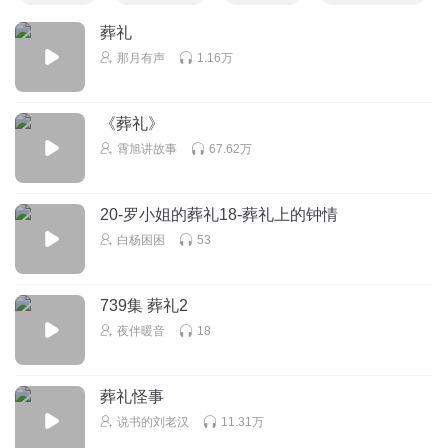
葬礼
那月有声
1.16万
《葬礼》
霄旭讲故事
67.62万
20-罗小姐的葬礼18-葬礼上的钟情
白杨困困
53
739集 葬礼2
夜伴暖音
18
葬礼怪事
说书的刘老汉
11.31万