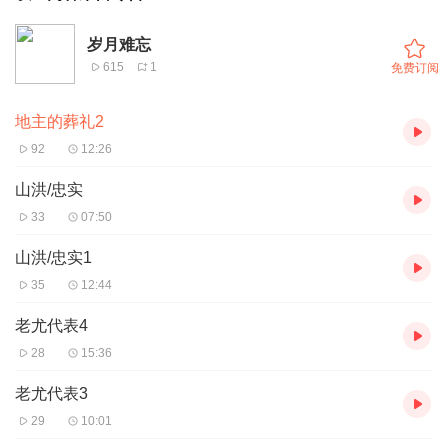
岁月难忘
615
1
免费订阅
地主的葬礼2
92
12:26
山洪/忠实
33
07:50
山洪/忠实1
35
12:44
老尤代表4
28
15:36
老尤代表3
29
10:01