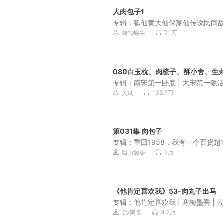
人肉包子1
专辑：
狐仙黄大仙保家仙传说民间
7.1万
淘气蜗牛
080白玉枕、肉梳子、酥小舍、生
专辑：
南宋第一卧底 | 大宋第一狠
越权谋&大斌多人剧
135.7万
大斌
第031集 肉包子
专辑：
重回1958，我有一个百货超
家长里短＆怀旧岁月＆金手指丨VIP
2万
蜀山御令
多人
《他肯定喜欢我》53-肉丸子出马
专辑：
他肯定喜欢我 | 寒梅墨香 | 
阿良| 双男主爱情小喜剧
4.2万
CV阿良