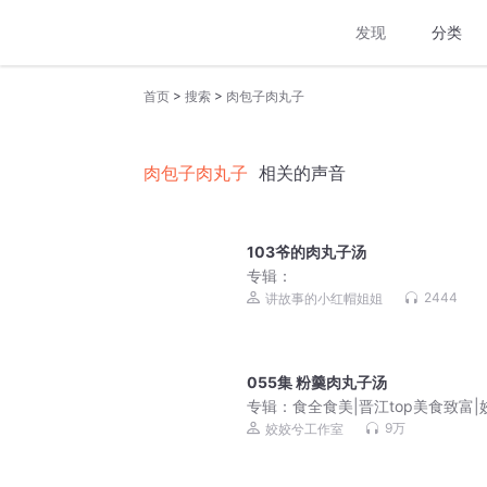
发现
分类
>
>
首页
搜索
肉包子肉丸子
肉包子肉丸子
相关的声音
103爷的肉丸子汤
专辑：
2444
讲故事的小红帽姐姐
055集 粉羹肉丸子汤
专辑：
食全食美|晋江top美食致富|
兮少地瓜治愈轻松
9万
姣姣兮工作室