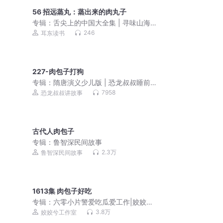
56 招远蒸丸：蒸出来的肉丸子
专辑：
舌尖上的中国大全集 | 寻味山海 |
美食地图 | 食谱菜谱 | 耳东读书
246
耳东读书
227-肉包子打狗
专辑：
隋唐演义少儿版 | 恐龙叔叔睡前
故事
7958
恐龙叔叔讲故事
古代人肉包子
专辑：
鲁智深民间故事
2.3万
鲁智深民间故事
1613集 肉包子好吃
专辑：
六零小片警爱吃瓜爱工作|姣姣兮
香酥栗|筒子楼生活
3.8万
姣姣兮工作室