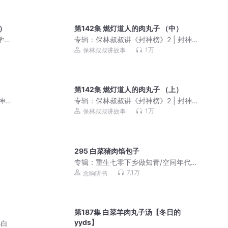
下）
第142集 燃灯道人的肉丸子 （中）
学系
专辑：
保林叔叔讲《封神榜》2 | 封神演
义
1万
保林叔叔讲故事
第142集 燃灯道人的肉丸子 （上）
封神演
专辑：
保林叔叔讲《封神榜》2 | 封神演
义
1万
保林叔叔讲故事
295 白菜猪肉馅包子
专辑：
重生七零下乡做知青/空间年代文/
多人有声剧
7.1万
念响听书
第187集 白菜羊肉丸子汤【冬日的
yyds】
小白