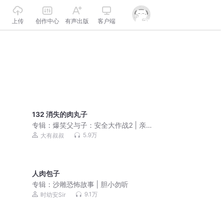
上传
创作中心
有声出版
客户端
132 消失的肉丸子
专辑：
爆笑父与子：安全大作战2 | 亲子
笑话|睡前故事
5.9万
大有叔叔
人肉包子
专辑：
沙雕恐怖故事 | 胆小勿听
9.1万
时幼安Sir