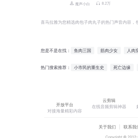
8.2万
魔声小白
喜马拉雅为您精选肉包子肉丸子的热门声音内容，
鱼肉三国
筋肉少女
人肉
您是不是在找：
你不是肉盾吗
最肉法师
小市民的重生史
死亡边缘
热门搜索推荐：
末日之肉山大魔王
女王的小
丹道武皇
凌驾万道
联盟
云剪辑
开放平台
在线音频剪辑神器
对接海量精彩内容
关于我们
联系我
Copyright © 2012-