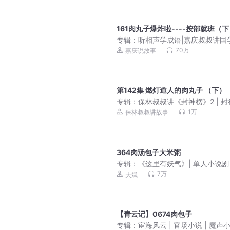
161肉丸子爆炸啦----按部就班（
专辑：
听相声学成语|嘉庆叔叔讲国
列
70万
嘉庆说故事
第142集 燃灯道人的肉丸子 （下）
专辑：
保林叔叔讲《封神榜》2 | 
义
1万
保林叔叔讲故事
364肉汤包子大米粥
专辑：
《这里有妖气》| 单人小说剧
7万
大斌
【青云记】0674肉包子
专辑：
宦海风云 | 官场小说 | 魔声