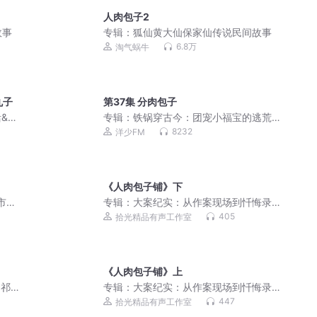
人肉包子2
故事
专辑：
狐仙黄大仙保家仙传说民间故事
6.8万
淘气蜗牛
丸子
第37集 分肉包子
活&穿
专辑：
铁锅穿古今：团宠小福宝的逃荒
日常丨甜宠丨萌宝丨种田日常丨多人有
8232
洋少FM
声剧
《人肉包子铺》下
市丨
专辑：
大案纪实：从作案现场到忏悔录 |
免费
剖开罪恶深渊
405
拾光精品有声工作室
《人肉包子铺》上
云祁&
专辑：
大案纪实：从作案现场到忏悔录 |
剖开罪恶深渊
447
拾光精品有声工作室