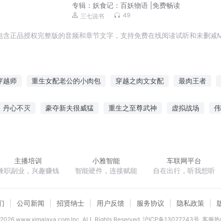
专辑：
妖食记：百妖物语 |免费畅读
49
三七说书
包含正品授权完整版的音频和章节文字，支持免费在线阅读试听和未删减M
穿越师
重生女配老公的小肉包
穿越之肉文女配
最肉王者
末日之肌肉君王
三界大帝我是小仙肉
血肉散仙传奇
我在末世
丹心不灭
豪夺新夫很威猛
重生之至尊武神
虚拟战场
伟
鲜肉
当末日女穿越暗黑肉文
之谁与争锋
液化武甲
上古卷轴
隐婚盛宠总裁大人深深爱
主播培训
小雅智能
车联网平台
兼职副业，兴趣赚钱
智能硬件，连接赋能
自在出行，听我想听
们
公司新闻
招贤纳士
用户反馈
服务协议
隐私政策
2026
www.ximalaya.com lnc. ALL Rights Reserved
沪ICP备13027243号
客服热线