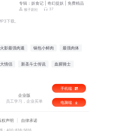
专辑：
妖食记 | 奇幻捉妖 | 免费精品
37
猴子剧社
P3下载。
火影最强肉遁
锅包小鲜肉
最强肉体
养多肉
我爱天鹅肉
修真之最强肉身
大情侣
新圣斗士传说
血腥骑士
手机端
企业版
员工学习，企业买单
电脑端
版权声明
自律承诺
：400-838-5616