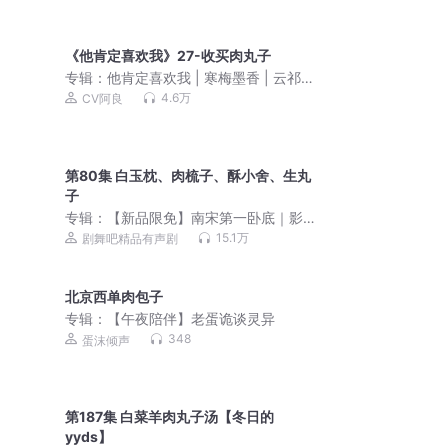
《他肯定喜欢我》27-收买肉丸子
专辑：
他肯定喜欢我 | 寒梅墨香 | 云祁&
阿良| 双男主爱情小喜剧
4.6万
CV阿良
第80集 白玉枕、肉梳子、酥小舍、生丸
子
专辑：
【新品限免】南宋第一卧底｜影
视《鬼樊楼》原著｜龙渊
15.1万
剧舞吧精品有声剧
北京西单肉包子
专辑：
【午夜陪伴】老蛋诡谈灵异
348
蛋沫倾声
第187集 白菜羊肉丸子汤【冬日的
yyds】