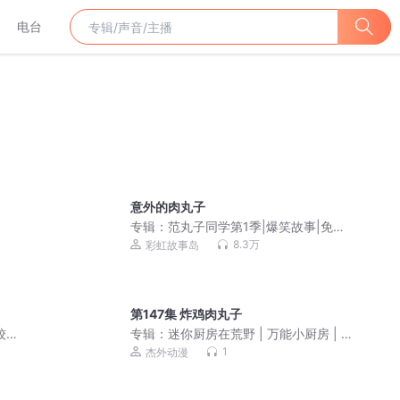
电台
意外的肉丸子
专辑：
范丸子同学第1季|爆笑故事|免费
收听
8.3万
彩虹故事岛
第147集 炸鸡肉丸子
姣姣
专辑：
迷你厨房在荒野 | 万能小厨房 | 美
食治愈
1
杰外动漫