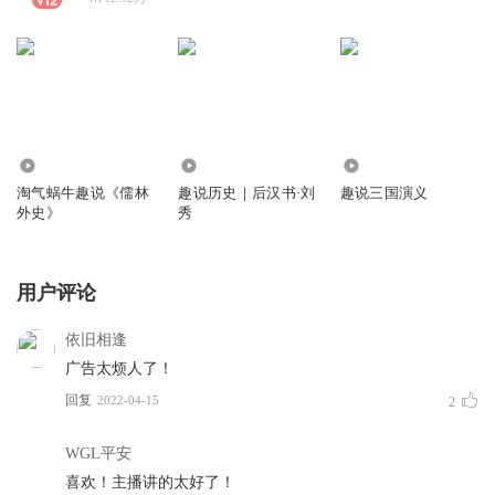
13.09万
657
4694
淘气蜗牛趣说《儒林
趣说历史｜后汉书·刘
趣说三国演义
外史》
秀
用户评论
依旧相逢
广告太烦人了！
回复
2022-04-15
2
WGL平安
喜欢！主播讲的太好了！