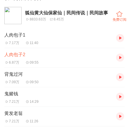
狐仙黄大仙保家仙｜民间传说｜民间故事
8833.63万
8.45万
免费订阅
人肉包子1
7.17万
11:40
人肉包子2
6.87万
09:55
背鬼过河
7.09万
09:50
鬼赌钱
7.21万
14:29
黄发老翁
7.21万
11:26