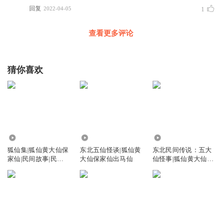
回复
2022-04-05
1
查看更多评论
猜你喜欢
683.91万
54.75万
81.03万
狐仙集|狐仙黄大仙保
东北五仙怪谈|狐仙黄
东北民间传说：五大
家仙|民间故事|民间
大仙保家仙出马仙
仙怪事|狐仙黄大仙保
传说
家仙