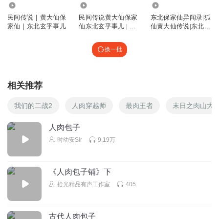
83.41万
3128
352.49万
民间传说｜黄大仙保
民间传说黄大仙保家
东北保家仙异闻录|狐
家仙｜东北玄乎事儿
仙东北玄乎事儿 | 怪
仙黄大仙传说|东北五
异故事 | 免费
仙|灵姐姐
换一批
相关推荐
我们的二战2
人肉穿越师
最肉王者
末日之肉山大
人肉包子
时幼安Sir
9.19万
《人肉包子铺》下
拾光精品有声工作室
405
古代人肉包子