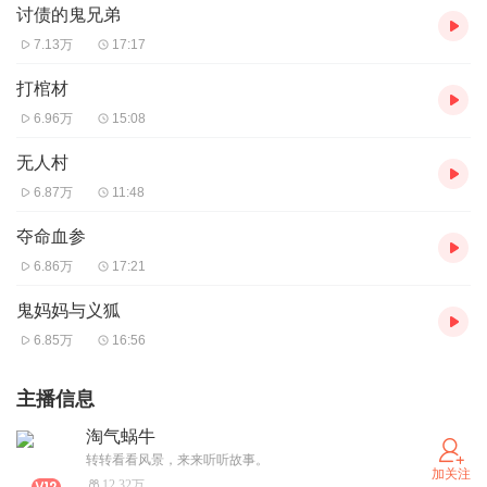
讨债的鬼兄弟
7.13万
17:17
打棺材
6.96万
15:08
无人村
6.87万
11:48
夺命血参
6.86万
17:21
鬼妈妈与义狐
6.85万
16:56
主播信息
淘气蜗牛
转转看看风景，来来听听故事。
加关注
12.32万