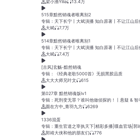
梁小渔Yilia
13.4万
515章黯然销魂者唯离别2
专辑：
天下长宁丨大斌演播 知白原著丨不让江山后
大斌
7.7万
514章黯然销魂者唯离别1
专辑：
天下长宁丨大斌演播 知白原著丨不让江山后
大斌
7.4万
[古风]玄觞-黯然销魂
专辑：
《经典老歌5000首》无损黑胶品质
大大大师兄叶文
615
第027章 黯然销魂饭lv1
专辑：
死刑变无罪？谁叫他做侦探的！丨悬疑 & 智斗
圆在方中_青羽九方
6269
1336混蛋
专辑：
重生官道之宰执天下|精彩多播|喋血官场|郭
郭靖大侠和他的朋友们
776