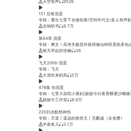
天空有声
9529
151 后爸混蛋
专辑：
重生七零下乡做知青/空间年代文/多人有声
念响听书
8.7万
第64章 混蛋
专辑：
爽文！高考失败意外获得修仙种田系统承包
每天早起的张楠
36
飞天2066-混蛋
专辑：
飞天
大漠吹来的风
5万
478集 你混蛋
专辑：
七零大杂院小寡妇|姣姣兮白夜香酥栗沙雕爆
姣姣兮工作室
8.9万
235刘冰黯然神伤
专辑：
天道丨遥远的救世主丨无删减（全免费）
半条鱼儿
3.1万