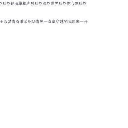
然
黯然销魂掌
枫声独黯然
混然世界
黯然伤心剑
黯然
王
毁梦青春
唯茉织华
青黑一直赢
穿越的我原来一开