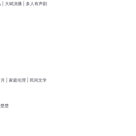
 | 大斌演播 | 多人有声剧
岁月 | 家庭伦理 | 民间文学
唐楚楚