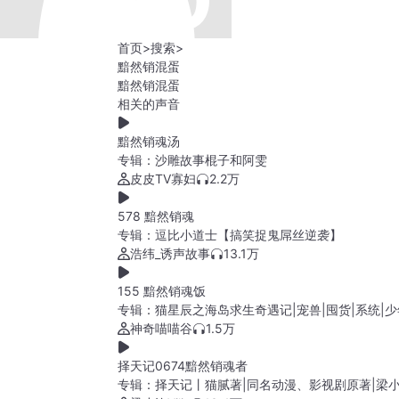
首页
>
搜索
>
黯然销混蛋
黯然销混蛋
相关的声音
黯然销魂汤
专辑：
沙雕故事棍子和阿雯
皮皮TV寡妇
2.2万
578 黯然销魂
专辑：
逗比小道士【搞笑捉鬼屌丝逆袭】
浩纬_诱声故事
13.1万
155 黯然销魂饭
专辑：
猫星辰之海岛求生奇遇记|宠兽|囤货|系统|
神奇喵喵谷
1.5万
择天记0674黯然销魂者
专辑：
择天记丨猫腻著|同名动漫、影视剧原著|梁