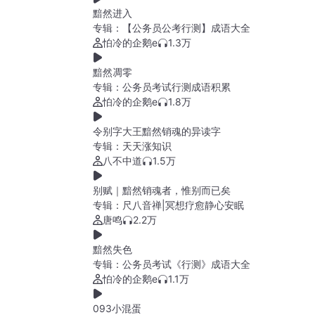
黯然进入
专辑：
【公务员公考行测】成语大全
怕冷的企鹅e
1.3万
黯然凋零
专辑：
公务员考试行测成语积累
怕冷的企鹅e
1.8万
令别字大王黯然销魂的异读字
专辑：
天天涨知识
八不中道
1.5万
别赋｜黯然销魂者，惟别而已矣
专辑：
尺八音禅|冥想疗愈静心安眠
唐鸣
2.2万
黯然失色
专辑：
公务员考试《行测》成语大全
怕冷的企鹅e
1.1万
093小混蛋