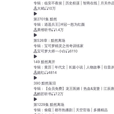
专辑：
临安不夜侯 | 历史权谋 | 智商在线 | 月关作品
大斌
10万
第2701集 黯然
专辑：
逍遥兵王|冲冠一怒为红颜
果维听书
1.4万
第526章：黯然离场
专辑：
宝可梦精灵之传奇训练家
宝可梦大师一小白
6110
149 黯然离开
专辑：
黄历 | 年代文 | 长篇小说 | 人物故事 | 往昔
懿红
4814
390 黯然落泪
专辑：
【会员免费】龙王医婿丨热血&宠妻丨江辰
酷匠听书
7.2万
第1229集 黯然离场
专辑：
偷窥 | 都市热播剧 | 天空官场 | 多播精品