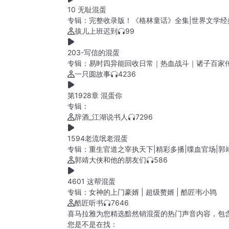
10 无耻混蛋
专辑：
完整收录版！《格林童话》全集|世界文学经
孩儿上班迟到
99
203-写信的混蛋
专辑：
易时四异能回收日常｜热血战斗｜诸子百家
一只圆故事
4236
第1928章 混蛋你
专辑：
辞酒_江湖说书人
7296
1594老流氓老混蛋
专辑：
重生官道之宰执天下|精彩多播|喋血官场|郭
郭靖大侠和他的朋友们
586
4601 这帮混蛋
专辑：
女神的上门豪婿 | 超级赘婿 | 酷匠韦小鸨
酷匠听书
7646
喜马拉雅为您精选黯然销混蛋的热门声音内容，包
您是不是在找：