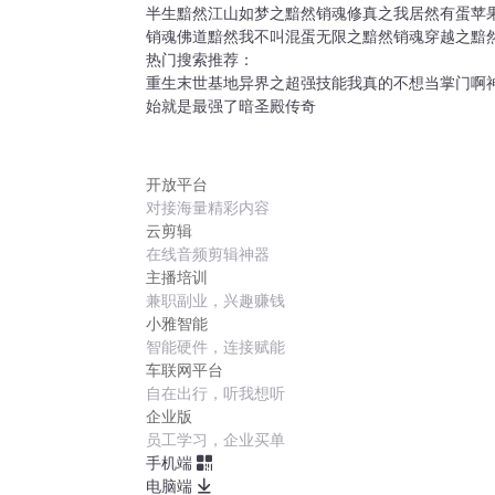
半生黯然
江山如梦之黯然销魂
修真之我居然有蛋
苹
销魂
佛道黯然
我不叫混蛋
无限之黯然销魂
穿越之黯
热门搜索推荐：
重生末世基地
异界之超强技能
我真的不想当掌门啊
始就是最强了
暗圣殿传奇
开放平台
对接海量精彩内容
云剪辑
在线音频剪辑神器
主播培训
兼职副业，兴趣赚钱
小雅智能
智能硬件，连接赋能
车联网平台
自在出行，听我想听
企业版
员工学习，企业买单
手机端
电脑端