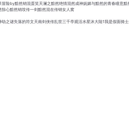
果冒险by黯然销混蛋
笑天澜之黯然绝情
混然成神
妩媚与黯然的青春
瞳意黯
然惊心
黯然销坟传
一剑黯然
混在传销女人窝
神劫之谜
失落的符文
天南剑侠传
乱世三千
亭观活水
星沐大陆1
我是假面骑士