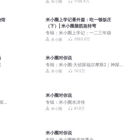
1196.4万
米小圈
物馆
米小圈上学记番外篇：吃一顿饭庄
（下）| 米小圈脑筋急转弯
专辑：
米小圈上学记：一二三年级
2683.6万
米小圈
函
米小圈对你说
记
专辑：
米小圈·大侦探福尔摩斯2｜神探夏
洛克2
16.5万
米小圈
米小圈对你说
探案
专辑：
米小圈水浒传
81.8万
米小圈
米小圈对你说
专辑：
米小圈晚安故事会