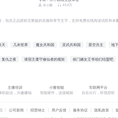
45.6万
米小圈
容，包含正品授权完整版的音频和章节文字，支持免费在线阅读试听和未删
共天
几米世界
魔女共和国
灵武共和国
星空共主
地
明末东北共和国
与你一起共至光年
地下九千米
神魔共尊
复仇之夜
请宿主遵守修仙者的规矩
侯门嫡女王爷咱们结盟吧
残辉序章毁灭之初
执掌神座
天才律师
绝世之书生传奇
倾
主播培训
小雅智能
车联网平台
兼职副业，兴趣赚钱
智能硬件，连接赋能
自在出行，听我想听
们
公司新闻
招贤纳士
用户反馈
服务协议
隐私政策