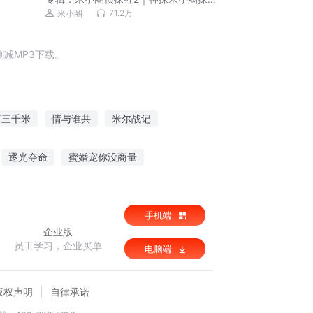
记第2季
71.2万
米小圈
减MP3下载。
下三千米
情与谁共
米尔战记
清风明月共长生
我的修真小米三
逐光夺命
蜜婚宠你没商量
城天下之五王夺妃
霹雳之大夫的自我修养
手机端
企业版
员工学习，企业买单
电脑端
版权声明
自律承诺