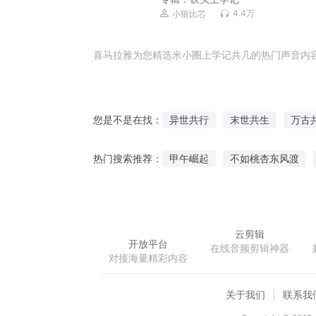
4.4万
小狼比芯
喜马拉雅为您精选米小圈上学记共几的热门声音内
异世共行
末世共生
万古
您是不是在找：
我与主君共月明
阿米巴之心
甲午崛起
不如桃杏东风渡
热门搜索推荐：
末日共生
我和二哈共系统
忽悠诸天万界
机械地球
云剪辑
开放平台
在线音频剪辑神器
对接海量精彩内容
关于我们
联系我