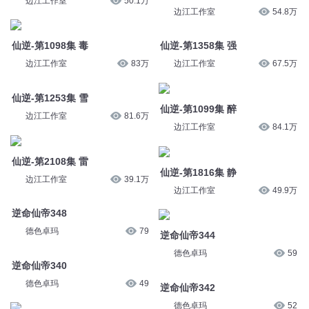
仙逆-第1253集 雪
仙逆-第1099集 醉
边江工作室
81.6万
边江工作室
84.1万
仙逆-第2108集 雷
仙逆-第1816集 静
边江工作室
39.1万
边江工作室
49.9万
逆命仙帝348
逆命仙帝344
德色卓玛
79
德色卓玛
59
逆命仙帝340
逆命仙帝342
德色卓玛
49
德色卓玛
52
逆命仙帝339
逆命仙帝335
德色卓玛
61
德色卓玛
75
您是不是在找：
重生之武逆战尊
逆世战神
逆天为王