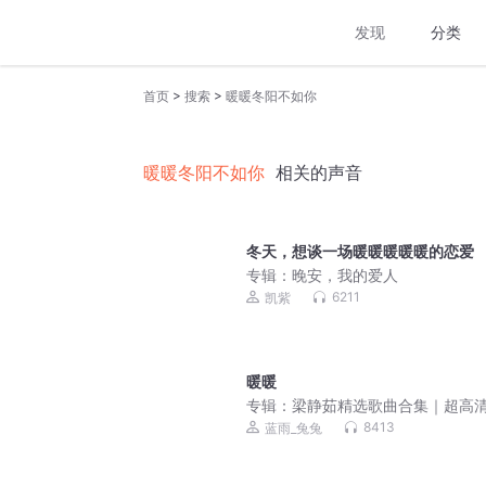
发现
分类
>
>
首页
搜索
暖暖冬阳不如你
暖暖冬阳不如你
相关的声音
冬天，想谈一场暖暖暖暖暖的恋爱
专辑：
晚安，我的爱人
6211
凯紫
暖暖
专辑：
梁静茹精选歌曲合集｜超高
质｜必备歌单
8413
蓝雨_兔兔