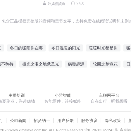
2.8万
鼓捣猫频道
，包含正品授权完整版的音频和章节文字，支持免费在线阅读试听和未删减
光
冬日的暖阳你在哪
冬日温暖的阳光
暖暖时光都是你
暖
暖春日
夏天的寒冬天的暖
从暖暖开始的主神之路
送你三冬暖
裁不矜持
极光之泪之地狱圣光
病毒起源
轮回之梦魂花
日
暖一生
我和你暖暖的爱恋
那年的火山暖冬
何所冬暖
啦盖伦觉醒
这是一部假的西游
萌男笔记
凌天帝朝
剑当如
主播培训
小雅智能
车联网平台
兼职副业，兴趣赚钱
智能硬件，连接赋能
自在出行，听我想听
们
公司新闻
招贤纳士
用户反馈
服务协议
隐私政策
2026
www.ximalaya.com lnc. ALL Rights Reserved
沪ICP备13027243号
客服热线