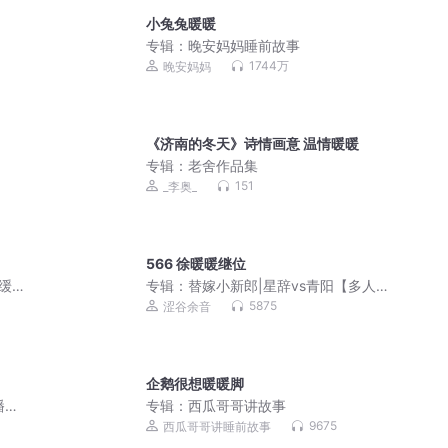
小兔兔暖暖
专辑：
晚安妈妈睡前故事
1744万
晚安妈妈
《济南的冬天》诗情画意 温情暖暖
专辑：
老舍作品集
151
_李奥_
566 徐暖暖继位
舒缓心
专辑：
替嫁小新郎|星辞vs青阳【多人
剧】
5875
涩谷余音
企鹅很想暖暖脚
播放|
专辑：
西瓜哥哥讲故事
9675
西瓜哥哥讲睡前故事