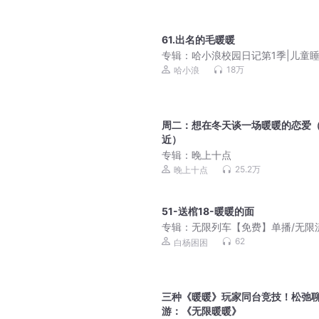
61.出名的毛暖暖
专辑：
哈小浪校园日记第1季|儿童
事|校园故事
18万
哈小浪
周二：想在冬天谈一场暖暖的恋爱
近）
专辑：
晚上十点
25.2万
晚上十点
51-送棺18-暖暖的面
专辑：
无限列车【免费】单播/无限
恐怖/女强有CP
62
白杨困困
三种《暖暖》玩家同台竞技！松弛
游：《无限暖暖》