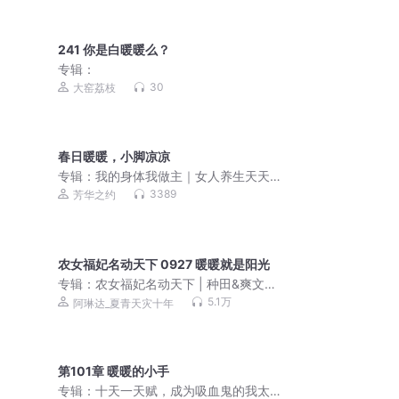
241 你是白暖暖么？
专辑：
30
大窑荔枝
春日暖暖，小脚凉凉
专辑：
我的身体我做主｜女人养生天天
讲
3389
芳华之约
农女福妃名动天下 0927 暖暖就是阳光
专辑：
农女福妃名动天下 | 种田&爽文&
爆笑 | 精品多人有声剧
5.1万
阿琳达_夏青天灾十年
第101章 暖暖的小手
专辑：
十天一天赋，成为吸血鬼的我太