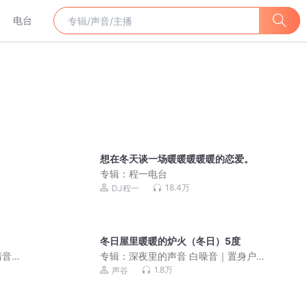
电台
想在冬天谈一场暖暖暖暖暖的恋爱。
专辑：
程一电台
18.4万
DJ程一
冬日屋里暖暖的炉火（冬日）5度
清音
专辑：
深夜里的声音 白噪音｜置身户外
5分钟入睡
1.8万
声谷