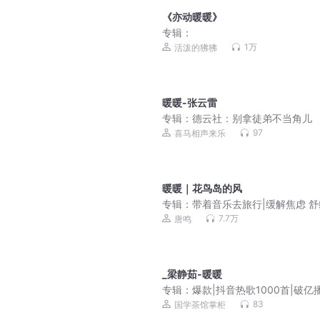
《亦动暖暖》
专辑：
1万
活泼的狒狒
暖暖-张云雷
专辑：
德云社：别拿徒弟不当角儿
97
喜马相声来乐
暖暖｜花鸟岛的风
专辑：
带着音乐去旅行|缓解焦虑 
情 寻找生活乐趣
7.7万
唐鸣
_梁静茹-暖暖
专辑：
爆款|抖音热歌1000首|破亿
神曲
83
国学茶馆掌柜