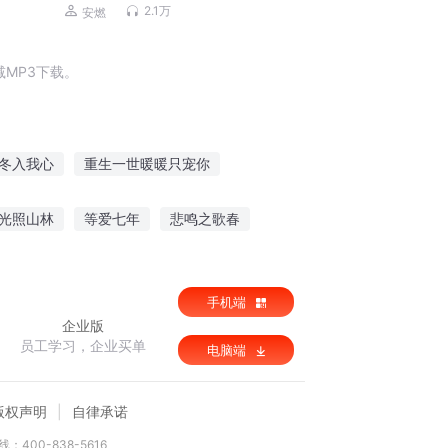
BUG了丨都市奇幻丨亡灵异族丨诸天万
2.1万
安燃
界丨多人有声剧
MP3下载。
冬入我心
重生一世暖暖只宠你
阳
快穿暖暖心
爱生暖冬
光照山林
等爱七年
悲鸣之歌春
人生
手机端
企业版
员工学习，企业买单
电脑端
版权声明
自律承诺
：400-838-5616