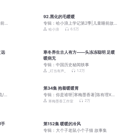
92.黑化的毛暖暖
睡前故
专辑：
哈小浪上学记第2季|儿童睡前故
事|校园故事
6.5万
哈小浪
（远
寒冬养生古人有方——头冻冻聪明 足暖
暖病无
专辑：
中国历史秘闻轶事
1.2万
_叮当有声_
第34集 抱着暖暖胃
流/微
专辑：
你是谁呀|寒梅墨香著|陈有理X大
米汤儿|先婚后爱爱情喜剧
2万
寒梅墨香工作室
聊手
第152集 暖暖的冷风
专辑：
大个子老鼠小个子猫 故事集