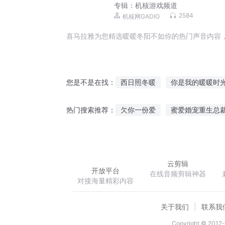
专辑：
机核游戏频道
2584
机核网GADIO
喜马拉雅为您精选暖暖冬阳不如你的热门声音内容
西日照冬暖
你是我的暖暖时
您是不是在找：
许你三冬暖
暖暖的笑
暖
欠你一份爱
蜜爱婚宠重生总
热门搜索推荐：
暖暖的爱暖暖的你
重生之暖
窃玉生香
风悲秋寂
啦啦
云剪辑
开放平台
在线音频剪辑神器
对接海量精彩内容
关于我们
联系我
Copyright © 2012-