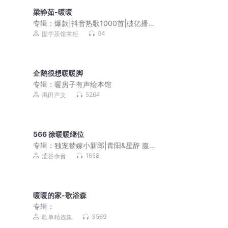
梁静茹-暖暖
专辑：
爆款|抖音热歌1000首|破亿播放|
神曲
94
国学茶馆掌柜
企鹅很想暖暖脚
专辑：
暖房子有声绘本馆
5264
禹田声文
566 徐暖暖继位
专辑：
独宠替嫁小新郎|青阳&星辞 腹黑
VS暴躁 双男主
1658
涩谷余音
暖暖的家-歌浴森
专辑：
3569
歌单精选集