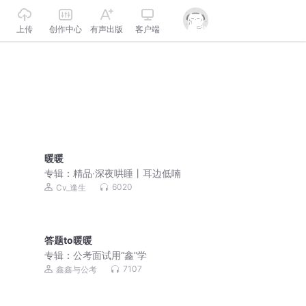
上传
创作中心
有声出版
客户端
暖暖
专辑：
精品·深夜哄睡丨耳边低喃
6020
Cv_逢生
答题to暖暖
专辑：
公考面试用“鑫”学
7107
鑫鑫与公考