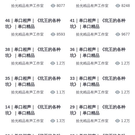
拾光精品有声工作室
8077
拾光精品有声工作室
8248
46｜单口相声｜《坑王的各种
41｜单口相声｜《坑王的各种
坑》｜单口精品
坑》｜单口精品
拾光精品有声工作室
8593
拾光精品有声工作室
9677
38｜单口相声｜《坑王的各种
36｜单口相声｜《坑王的各种
坑》｜单口精品
坑》｜单口精品
拾光精品有声工作室
1.2万
拾光精品有声工作室
1.2万
35｜单口相声｜《坑王的各种
33｜单口相声｜《坑王的各种
坑》｜单口精品
坑》｜单口精品
拾光精品有声工作室
1.1万
拾光精品有声工作室
1.2万
14｜单口相声｜《坑王的各种
29｜单口相声｜《坑王的各种
坑》｜单口精品
坑》｜单口精品
拾光精品有声工作室
1.3万
拾光精品有声工作室
1.2万